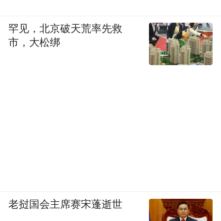
罕见，北京破天荒率先救
市，大松绑
老挝国会主席赛宋蓬逝世