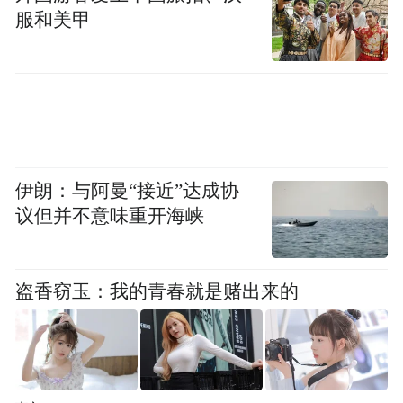
期一倍，失业率稳固在4.3%。不止当月数据
服和美甲
亮眼，3月、4月非农数据合计上修 9.3 万
人，近三个月美国就业增幅创下两年新高，
劳动力市场火热程度远超机构预判。
数据落地瞬间，利率市场快速定价，市场已
经全盘押注美联储年内加息。
伊朗：与阿曼“接近”达成协
议但并不意味重开海峡
克利夫兰联储官员火速释放鹰派言论，强调
就业贴近充分就业，美联储很快或将重启加
息，进一步加剧市场恐慌。
盗香窃玉：我的青春就是赌出来的
道明证券大宗商品主管则表示，非农大幅走
强叠加中东冲突持续推高能源价格，通胀隐
患悬顶，美联储彻底失去降息理由。加息预