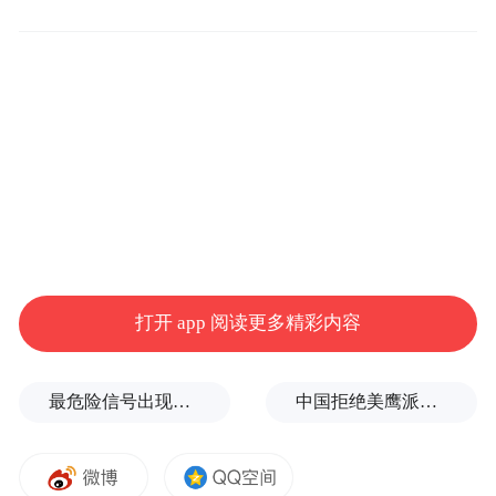
超2%，报7383.74点，纳指收在25709.43点。
从周线表现来看，道指小幅收跌0.32%，标普
全周回撤2.59%，纳指单周暴跌4.68%，一周
之内，美股多头接连遭遇暴击。
美股龙头科技股集体熄火，没有一只幸免。
特斯拉、英伟达跌幅破6%，Meta 大跌超
5%，亚马逊跌超3%，微软、苹果、谷歌轮
番走弱，曾经撑起美股牛市的抱团板块，成
打开 app 阅读更多精彩内容
为资金抛售首选。
最危险信号出现！全球能源大动脉岌岌可危
中国拒绝美鹰派副防长访华？弦外之音被热议
最惨烈的当属芯片赛道，费城半导体指数单
日狂跌10.26%，创下阶段性罕见大跌。迈威
尔科技暴跌超16%领跑全市场，美光、ARM