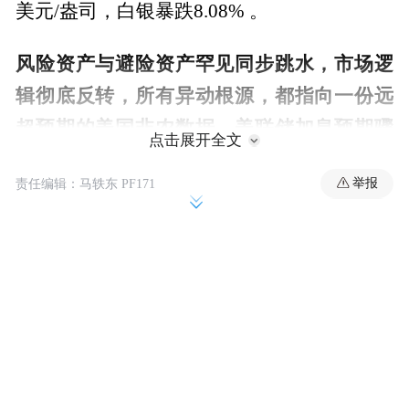
美元/盎司，白银暴跌8.08% 。
风险资产与避险资产罕见同步跳水，市场逻
辑彻底反转，所有异动根源，都指向一份远
超预期的美国非农数据，美联储加息预期骤
点击展开全文
然升温，彻底打乱全球资产定价。
举报
责任编辑：马轶东 PF171
01
黑色星期五上演，科技、芯片、中概全线下
杀
6月5日收盘，美股三大指数尽数收跌，道琼
斯下跌1.35%，报50866.78 点，标普500大跌