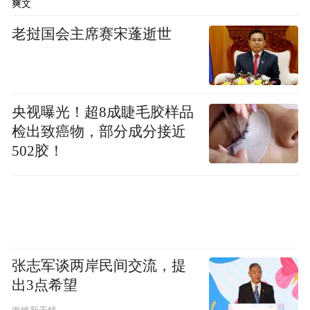
爽文
期抬升带动美债收益率走高，黄金持仓成本
老挝国会主席赛宋蓬逝世
大涨，资金扎堆出逃，直接引爆金银暴跌行
情。
芝商所数据直观展现预期剧变，非农落地
央视曝光！超8成睫毛胶样品
前，市场预判12月加息概率仅50%；数据出
检出致癌物，部分成分接近
502胶！
炉后，这一数字飙升至70%，年内降息美梦
彻底破碎。
一边经济数据向好，一边股市应声大跌，特
朗普忍不住公开发声，直言强劲就业理应提
振股市，经济增长不等于通胀，国家发展离
张志军谈两岸民间交流，提
出3点希望
不开经济上行。