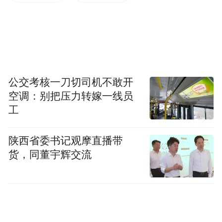
跌幅接近13%，英特尔、高通、AMD同步大
跌超11%，博通跌近8%，台积电下挫超6%，
半导体产业链全线溃败。
芯片崩盘顺势带崩光通信板块，诺基亚大跌
公交考核一刀切司机不敢开
13%以上，Coherent、康宁跌幅超10%，
空调：别把压力转嫁一线员
工
Lumentum 跌超8%。
恐慌情绪快速外溢，传导至中概市场，纳斯
陕西省委书记观摩直播带
货，同董宇辉交流
达克中国金龙指数单日大跌3.54%。阿特斯太
阳能大跌近12%，小马智行逼近10% 跌幅，
百度、世纪互联、晶科能源跌超 9%，禾赛科
技、金山云跌幅同样居高不下。