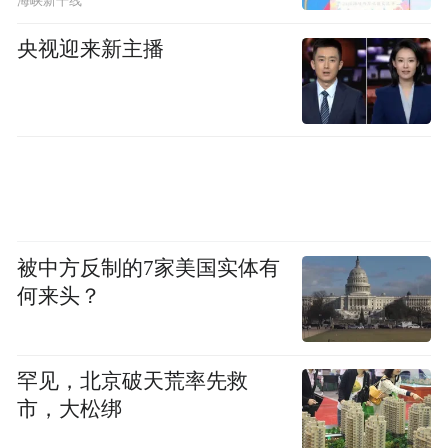
海峡新干线
之所以急于表态，根源在于加息会抬升企业
央视迎来新主播
与民众借贷成本，冲击美股与实体经济，这
和特朗普一贯催促降息的诉求背道而驰。
如今亮眼的就业数据，倒逼美联储紧盯地缘
带来的通胀压力，新任美联储主席沃什被夹
在通胀管控、白宫施压、股市承压中间，后
续货币政策抉择步履维艰，全球资本市场还
被中方反制的7家美国实体有
将持续迎来波动考验。
何来头？
参考资料：
罕见，北京破天荒率先救
《深夜巨震！黄金跌穿4330美元、纳指重挫
市，大松绑
3%、比特币失守6万美元关口》财联社