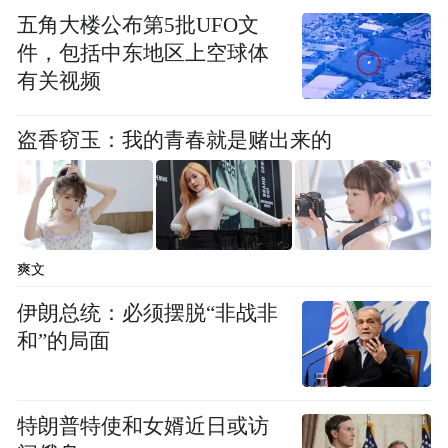
网络不是法外之地，造谣传谣必将付出法律
五角大楼公布第5批UFO文
代价。我司法务部已全面展开谣言溯源工
件，包括中东地区上空球体
作，固定了相关证据，并已向公安机关正式
有关视频
报案。我们将坚决通过法律途径追究所有造
盗香窃玉：我的青春就是赌出来的
谣、传谣者的法律责任，追查到底，绝不姑
息。
在此，我们恳请广大车友、消费者和媒体朋
友们保持理性判断，不信谣、不传谣，一切
爽文
信息以凯越机车官方发布为准。感谢所有关
伊朗总统：必须摆脱“非战非
心和支持凯越的朋友们，我们将继续专注于
和”的局面
产品研发和用户服务，用实际行动回报大家
的信任与厚爱。
特朗普特使和女婿近日或访