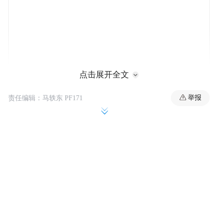
点击展开全文
凯越机车自创立以来，始终专注于高性能摩
举报
责任编辑：马轶东 PF171
托车的研发与制造，坚持以产品为核心，以
用户为中心。
目前公司经营状况一切良好，销量再创新
高，各项核心业务均在按计划加速推进：
新品研发与发布：备受市场期待的450R街
车、650RR仿赛已完成全部研发测试工作，