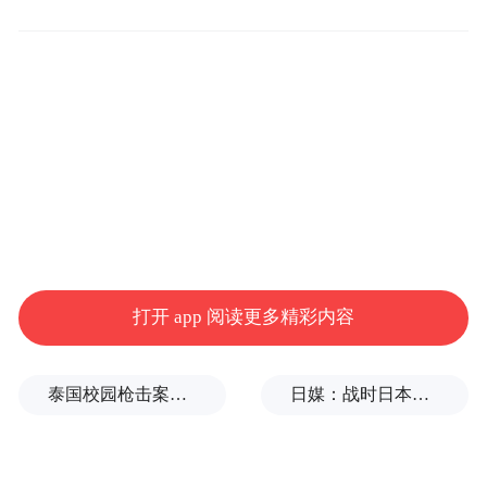
正处于量产准备阶段，将于本月正式全球发
布；后续还有多款覆盖不同排量、不同品类
的新品已进入研发管线，将持续为全球用户
带来高品质的骑行产品。
产能升级与新工厂建设：总投资数亿元的凯
越重庆第二生产基地已完成主体工程建设，
正在进行设备安装调试，预计2026年三季度
正式投产。新工厂投产后，凯越机车年总产
打开 app 阅读更多精彩内容
能将突破15万台，能够充分满足国内外市场
快速增长的需求。
泰国校园枪击案致9死，枪手父亲道歉
日媒：战时日本多所大学进行输血人体实验，向患者注射动物血
全球化布局与出海业务：凯越机车首届全球
经销商大会将于2026年7月在重庆隆重召开，