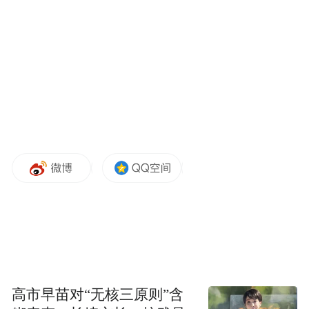
届时将有来自全球30多个国家和地区的近200
家经销商参会。目前凯越产品已成功出口至
欧洲、东南亚、南美、中东等20多个国家和
地区，海外销量同比增长超过120%，全球化
战略进入全面加速期。
国内市场与用户运营：2026年上半年凯越机
车国内销量保持稳定增长，核心车型市场占
有率持续提升；二季度凯越与天猫开展战略
合作，成为首家享受4%政府补贴摩托车企
业，同时9周年庆系列活动正在全国火热开
展，全国安驾会及各分站活动圆满举办，用
户口碑和品牌影响力不断增强。
高市早苗对“无核三原则”含