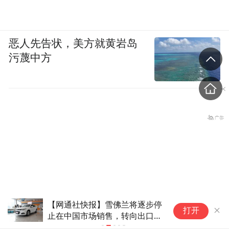
恶人先告状，美方就黄岩岛
污蔑中方
【网通社快报】雪佛兰终止在华
奇
打开
新车零售业务，转向出口制造
政
“白海豚”与此前登陆浙江的
判