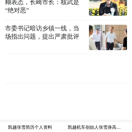
糊表态，长崎市长：核武是
凯越机车与全国经销商一直保持着互利共赢
“绝对恶”
的良好合作关系，坚持公开透明的合作原
市委书记暗访乡镇一线，当
则，从未发生过任何损害经销商利益的行
场指出问题，提出严肃批评
为。我们始终致力于为经销商提供全方位的
政策支持和服务保障，共同推动品牌持续健
康发展。
以下均属不实言论和恶意造谣信息，所有传
言均为无中生有、蓄意捏造，纯属恶意抹
黑。