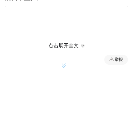
点击展开全文
举报
上市即狂飙！联讯仪器实控人身家暴涨870
亿
4月24日，联讯仪器正式登陆上证所科创板，
发行价定为81.88元。谁也未料到，这只聚焦
高端电子测量仪器、半导体测试设备的科创