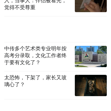
入，当事人：伴侣被看光，
需求激增，市场对联讯仪器的成长预期持续
觉得不受尊重
拉满，也推动股价一路走高。
苏州国资“投早投小”封神，狂赚百倍
联讯仪器的造富名单中，苏州本地国资系投
中传多个艺术类专业明年按
资平台是最大赢家之一。作为早期入局的战
高考分录取，文化工作者终
略投资者，苏州多家国资背景创投机构在企
于要有文化了？
业初创阶段便投资布局，陪伴公司走过多年
发展历程，如今收获了百倍级别的巨额回
太恐怖，下架了，家长又玻
报。
璃心了？
招股书披露，苏州高新旗下两大平台苏州高
新枫桥新兴产业投资有限公司（下称“高新枫