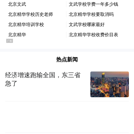
以发行价81.88元计算，上市前夕，联讯仪器
的三名实控人对应持股市值约34.54亿元；按
照6月5日收盘价2145元测算，其对应总身家
短短一个半月，三名实
飙升至904.92亿元。
控人身家净增870.38亿元。即便剔除间接持
股的员工平台部分，仅计算三人直接持股
热点新闻
2584.337万股，发行价对应市值约21.16亿
元，当前市值约554.34亿元，直接持股部分
经济增速跑输全国，东三省
急了
身家增长超533亿元。
支撑联讯仪器股价暴涨的核心逻辑，缘于AI
算力产业爆发与高端测试仪器国产替代的双
重红利。据招股书披露，联讯仪器是国内高
端测试仪器领域的龙头企业，主打光通信测