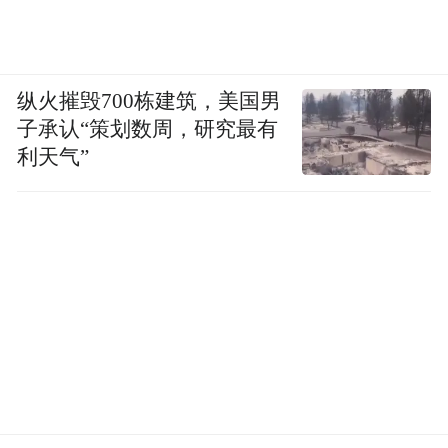
构与上市公司利益，倒逼券商严格把控IPO质
量。科创板开市以来，部分新股上市后股价
纵火摧毁700栋建筑，美国男
表现平淡，甚至出现破发，券商跟投面临浮
子承认“策划数周，研究最有
亏压力。但联讯仪器等个股的走势，让这一
利天气”
制度的“红利”彻底显现。作为头部投行，中
信证券凭借保荐+跟投双重身份，不仅赚取了
保荐承销费用，还收获了一笔巨额股权投资
收益。
对于实控人、国资创投、券商而言，账面浮
盈终究是“纸上财富”，股价能否长期站稳高
位，最终还是要看公司技术迭代能力、市场
拓展速度以及国产替代的落地进度。但不可