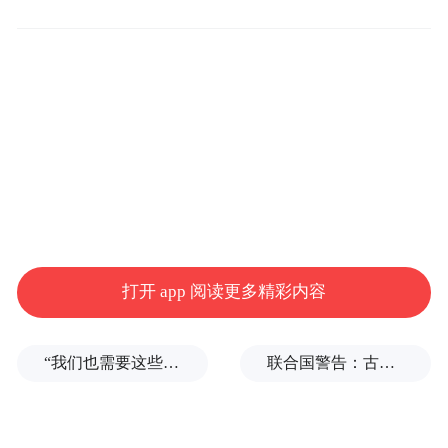
新股，在短短50天走出一轮史诗级上涨行
情。
上市初期，联讯仪器便展现出超强人气，上
市第5个交易日股价成功突破千元，成为科创
板新晋千元股。此后股价一路震荡走高，6月
5日盘中再度发力，冲高至2323.03元的历史
简单测算，当前
高点，收盘回落至2145元。
收盘价较发行价涨幅高达25.2倍，盘中最高
打开 app 阅读更多精彩内容
价对应的涨幅更是逼近28倍。截至6月5日收
盘，公司总市值达到2202亿元。
“我们也需要这些导弹啊”，特朗普公开拒绝泽连斯基！
联合国警告：古巴或变成沉默的加沙