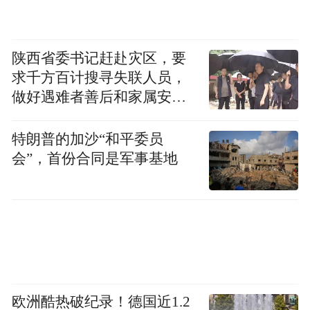
桥”）、苏州金谷汇枫创业投资合伙企业（有
限合伙）（下称“金谷汇枫”），是最早入局
的苏州国资力量。
陕西省委书记赶赴灾区，要
求千方百计搜寻失联人员，
其中，高新枫桥是由苏州市虎丘区人民政府
做好遇难者善后和家属安抚
工作
控制的上市公司苏州高新（600736.SH）旗下
特朗普的加沙“和平委员
主体，与苏州高新区（虎丘区）枫桥街道相
会”，首份合同是军事基地
关平台合资设立。金谷汇枫是由苏州高新创
业投资集团旗下基金管理人设立的创投基
金，主要投资初创及成长期优质创业企业。
苏州高新2019年年报披露，联讯仪器启动天
使轮阶段，高新枫桥出资300万元参股投资，
上市前高新枫桥持股86.15万股，持股比例
欧洲酷热破纪录！德国近1.2