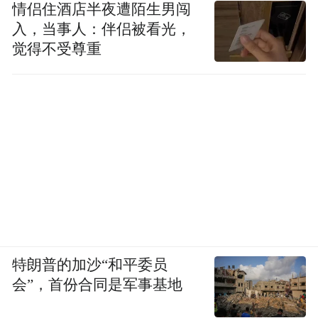
情侣住酒店半夜遭陌生男闯
否认，联讯仪器这只科创板2000元级“股
入，当事人：伴侣被看光，
王”，已经成为这轮AI浪潮中，A股最具代表
觉得不受尊重
性的造富标杆，也再次印证了硬科技赛道长
期投资的巨大潜力。
特朗普的加沙“和平委员
会”，首份合同是军事基地