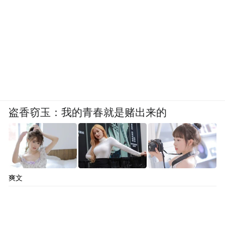
股，对应最新市值42.06亿元，永鑫方舟的账
面浮盈41.4亿元，投资回报率高达62.7倍。
券商跟投“躺赢”！中信证券收益超25倍
科创板保荐券商强制跟投制度，要求保荐机
构需通过旗下子公司以发行价参与战略配
售，根据IPO规模分档确定跟投比例，锁定期
盗香窃玉：我的青春就是赌出来的
达24个月。
在联讯仪器这只大牛股身上，当初的“硬性任
务”变成了暴利生意。联讯仪器本次IPO的保
爽文
荐人（主承销商）为中信证券，对应跟投比
例为3%。中信证券获配股数77万股，获配金
额6304.76万元，获配价格即为发行价81.88