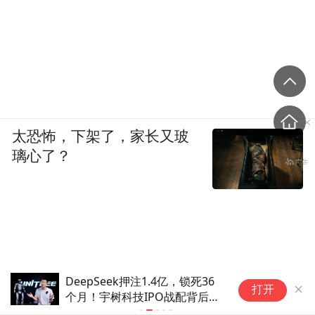
太恐怖，下架了，家长又玻
璃心了？
DeepSeek押注1.4亿，锁死36
宇树科技
打开
个月！宇树科技IPO战配背后的
即将突破
资本棋局