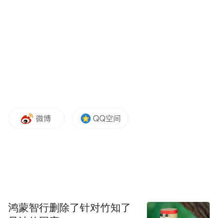
联讯仪器的通用芯片测试平台。（官网图）
一场资本市场的狂欢，让企业创始团队完成
了财富量级的跨越式跃升，截至最新收盘
日，联讯仪器实控人的身家飙升了870.38亿
鸿蒙智行删除了针对竹知了