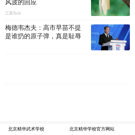
风波的回应
元，较上市前实现几何倍数增长。
三言Tech
第一财经记者梳理招股书信息，公司实际控
梅德韦杰夫：高市早苗不提
制人为胡海洋、黄建军、杨建，三人通过直
是谁扔的原子弹，真是耻辱
接持股+员工持股平台（联睿光通、博睿光
通、博恒睿）合计控制公司54.79%的股份。
联讯仪器三名实控人的核心持股明细如下：
胡海洋1582.0140万股（20.55%）、黄建军
553.42万股（7.19%）、杨建448.9030万股
（5.83%），直接持股总计2584.337万股；叠
加三家员工持股平台间接持股部分，实控人
合计持股数量约4218.75万股。