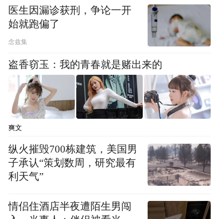
医生因漏诊获刑，争论一开
试仪器、半导体测试设备两大核心产品，是
始就跑偏了
全球少数、国内屈指可数能够量产400G、
念兹集
800G、1.6T高速光模块核心测试仪器的厂
盗香窃玉：我的青春就是赌出来的
商，同时也是全球第二家实现1.6T光模块全
套测试仪器量产的企业。长期以来，国内高
端测试仪器市场被是德科技、泰克等海外巨
头垄断，国内光模块测试设备国产率仅
爽文
16%，国产替代空间广阔。
纵火摧毁700栋建筑，美国男
业绩层面，联讯仪器2025年全年营收11.94亿
子承认“策划数周，研究最有
元，同比增长51.41%；2026年一季度的营
利天气”
收、净利润同比分别增长142.52%、
情侣住酒店半夜遭陌生男闯
515.17%。AI算力产业爆发带动高速光模块