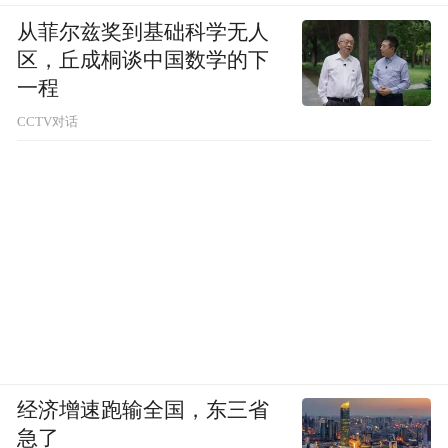
的经典案例。
从菲尔兹奖到基础科学无人
区，丘成桐谈中国数学的下
苏州高新的这笔投资回报诠释了国资创投“投
一程
早、投小、投硬科技”的价值理念。联讯仪器
CCTV对话
扎根苏州高新区，专注高端测试仪器领域，
契合地方产业升级方向。苏州国资在企业发
展早期果断布局并长期陪伴，如今伴随着企
业登陆科创板、股价暴涨，收获了丰厚的投
资回报。
除了国资创投以外，苏州本土民营创投同样
斩获颇丰。联讯仪器的股东苏州永鑫开拓创
经济增速跑输全国，东三省
业投资合伙企业（有限合伙）（下称“永鑫开
急了
拓”）、苏州永鑫融耀创业投资合伙企业（有