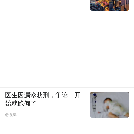
限合伙）（下称“永鑫融耀”）分别持有
79.4010万股、116.6667万股，分别占总股本
1.03%、1.52%，两家合计持股占比2.55%。
永鑫开拓与永鑫融耀均由苏州永鑫方舟股权
投资管理合伙企业（普通合伙）（下称“永鑫
方舟”）控制。永鑫方舟是一家苏州本土民营
创投机构，其在2016年投资了中际旭创
（300308.SZ）。此后，永鑫方舟沿着光模块
医生因漏诊获刑，争论一开
产业链投资布局，从2022年开始连续两轮重
始就跑偏了
仓布局联讯仪器，合计投资6600万元。
念兹集
永鑫开拓与永鑫融耀合计持股196.0677万