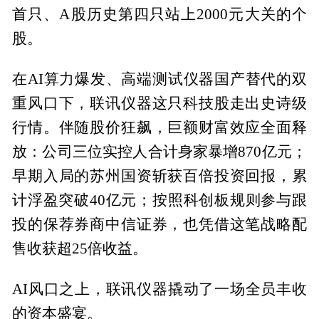
首只、A股历史第四只站上2000元大关的个
股。
在AI算力爆发、高端测试仪器国产替代的双
重风口下，联讯仪器这只科技股走出史诗级
行情。伴随股价狂飙，巨额财富效应全面释
放：公司三位实控人合计身家暴增870亿元；
早期入局的苏州国资斩获百倍投资回报，累
计浮盈突破40亿元；按照科创板规则参与跟
投的保荐券商中信证券，也凭借这笔战略配
售收获超25倍收益。
AI风口之上，联讯仪器撬动了一场全员丰收
的资本盛宴。