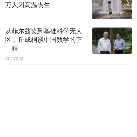
万人因高温丧生
1.12%。
金谷汇枫对联讯仪器的投资分两次完成，
从菲尔兹奖到基础科学无人
2021年苏州高新通过金谷汇枫参与投资联讯
区，丘成桐谈中国数学的下
仪器的B轮融资，认缴注册资本9.4883万元；
一程
2023年联讯仪器实施增资（C轮），金谷汇
CCTV对话
枫认缴46.67万元，累计出资56.155万元。联
讯仪器上市前，金谷汇枫持股109.7297万
股，持股比例1.43%。
高新枫桥与金谷汇枫的投资金额虽然不大，
截至目前，两家股东的合计
但胜在投得早。
持股市值约42.02亿元，账面浮盈约41.98亿
元，浮盈比例约117倍，堪称一级市场投资