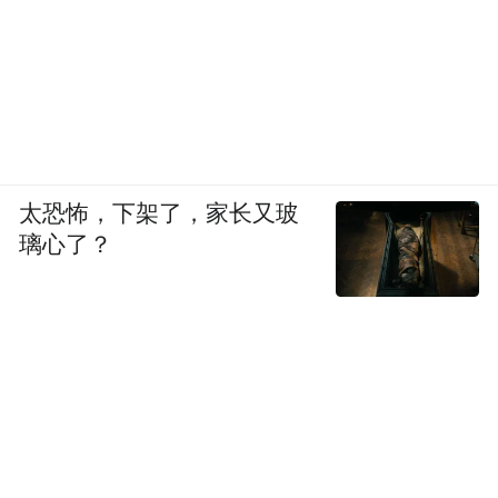
元，锁定期24个月。
中信证券这笔跟投的当前持股市值约16.54亿
元，账面浮盈金额约15.9亿元，浮盈比例
25.2倍。短短一个半月时间，中信证券这笔
太恐怖，下架了，家长又玻
跟投业务，账面收益就突破25倍，逾15亿元
璃心了？
的浮盈堪称丰厚。
不过，中信证券的这部分股份存在24个月的
限售期，短期内无法套现，但即便后续股价
出现回调，以当前的收益厚度，这笔投资依
旧稳赚不赔。
科创板跟投制度设立的初衷，是绑定保荐机