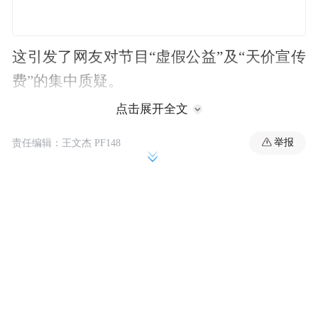
这引发了网友对节目“虚假公益”及“天价宣传
费”的集中质疑。
点击展开全文
节目组长期通过通稿和节目内容营造“免费帮
举报
各地文旅公益宣传”的形象，不少观众误认为
责任编辑：王文杰 PF148
录制不收取费用或属于公益性质，但实际商
业模式为地方文旅不仅需支付高额宣传费，
还要免费提供场地、清场、安保，甚至自行
承担录制后的场地修复费用。
此外，在2026年6月6日左右播出的《奔跑吧
14》第七期安阳特辑中，节目组将河北邯郸