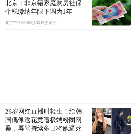
北京：非京籍家庭购房社保
个税缴纳年限下调为1年
北京市住房和城乡建设委员会
26岁网红直播时轻生！给韩
国偶像送花竟遭极端粉圈网
暴，辱骂持续多日将她逼死