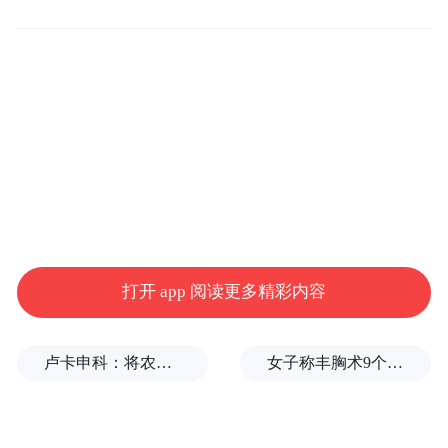
的标志性建筑“武灵丛台”的画面，错误地当
作河南安阳的景点放入节目正片。这一低级
错误随即引发邯郸、安阳两地观众的强烈不
满。
14时后，@奔跑吧 官方微博发布道歉声明，
称“出现素材使用错误，用了非安阳的画
面”。
打开 app 阅读更多精彩内容
声明提到，发现问题后已“第一时间修正全平
台物料并重新上线”，并承诺后续将“更严格
卢卡申科：将农忙季节不好好干活的人都发配边疆充军！
女子称丰胸术9个月后确诊乳腺癌，医美机构：手术不可能引发癌症，建议走司法途径
把关内容，对素材进行多重校验，加强全流
程管控”。