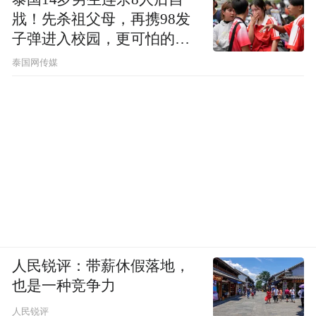
戕！先杀祖父母，再携98发
子弹进入校园，更可怕的细
节公布了
泰国网传媒
人民锐评：带薪休假落地，
也是一种竞争力
人民锐评