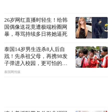
26岁网红直播时轻生！给韩
国偶像送花竟遭极端粉圈网
暴，辱骂持续多日将她逼死
泰国14岁男生连杀8人后自
戕！先杀祖父母，再携98发
子弹进入校园，更可怕的细
节公布了
泰国网传媒