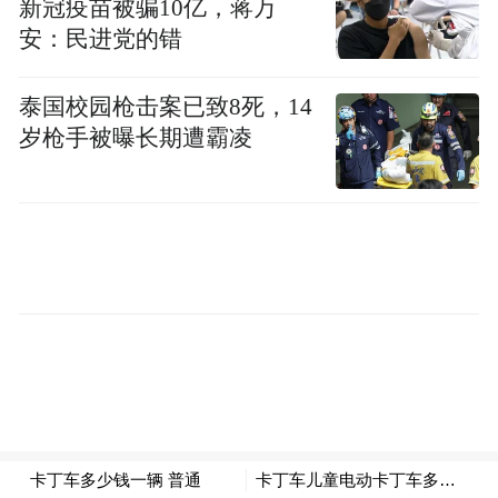
新冠疫苗被骗10亿，蒋万
安：民进党的错
泰国校园枪击案已致8死，14
岁枪手被曝长期遭霸凌