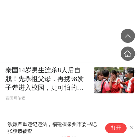
泰国14岁男生连杀8人后自
戕！先杀祖父母，再携98发
子弹进入校园，更可怕的细
节公布了
泰国网传媒
涉嫌严重违纪违法，福建省泉州市委书记
“
打开
张毅恭被查
两
界