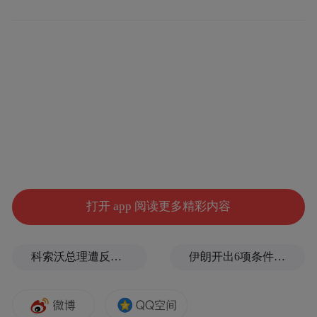
“Freelander（神行者）平台”，并计划在印度
南部泰米尔纳德邦新建的工厂进行生产。
知情人士表示，与奇瑞的平台合作预计将使
塔塔获得先进汽车技术，首款基于奇瑞平台
的Avinya车型将于2027年推出，第二款电动
车计划于2029年推出。
打开 app 阅读更多精彩内容
科索沃总理遭反对派议员扔鸡蛋，直播被紧急切断
伊朗开出6项条件，美军倒吸一口凉气