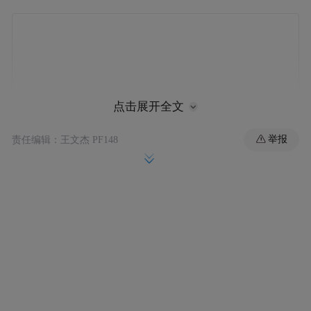
点击展开全文
举报
责任编辑：王文杰 PF148
此前外媒报道称，印度汽车巨头塔塔汽车计
划从奇瑞汽车获得一套汽车生产平台许可，
此举旨在帮助印度汽车公司将其延迟推出的
高端电动汽车重新拉回正轨。塔塔表示将利
用由奇瑞与捷豹路虎在中国合资生产的