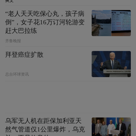
爽文
“老人天天吃保心丸，孩子病
倒”，女子花16万订河轮游变
赶大巴拉练
齐鲁晚报
拜登癌症扩散
总台环球资讯
乌军无人机在距保加利亚天
然气管道仅1公里爆炸，乌克