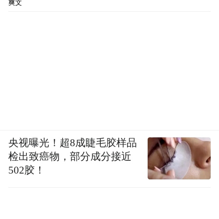
没有掉链子，特斯拉连续三年收获超200亿美
爽文
元营收额。
进入2026年第一季度，特斯拉全球总营收224
亿美元，上海超级工厂交付21.3万辆，同比
增长23.5%。
期内中国市场营收41.84亿美元，尽管同比环
比双降，但出口不降反增；上海工厂一季度
出口超10万辆，同比暴增164%，上海工厂已
央视曝光！超8成睫毛胶样品
检出致癌物，部分成分接近
然成为特斯拉的全球出口枢纽。
502胶！