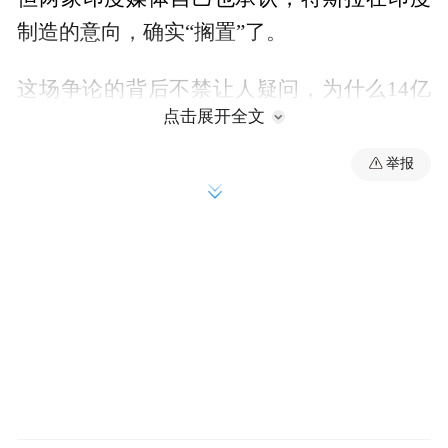
制造的意向，确实“搁置”了。
这场争论的背后不禁让人疑问，为什么14亿
点击展开全文
人口的大市场，迟迟不能让马斯克决定建
厂？
举报
01
五年拉扯 印度制造梦碎了？
故事要从2021年讲起。
那一年，特斯拉刚凭上海超级工厂在中国大
展拳脚。恰巧此时莫迪正高举“印度制造”大