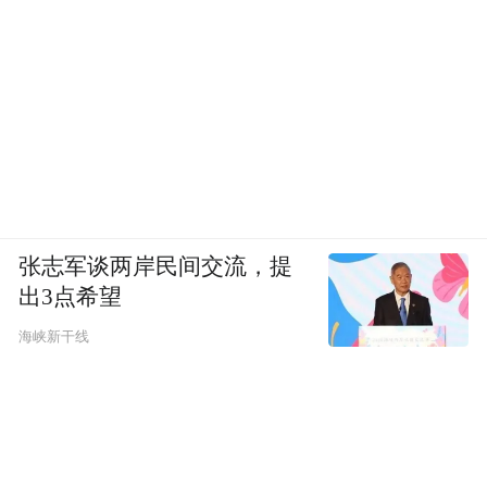
了小米印度的银行48亿元资产；又在2025年
11月声称小米通过特许权使用费逃避关税，
一纸通知追缴5.58亿元。
虽然两笔款项仍在上诉阶段、暂未执行，但
小米大幅缩减在印度的业务规模，不再为印
度市场研发专属产品，曾规划的洗衣机、冰
箱等“印度制造”新品类也已中止。
张志军谈两岸民间交流，提
出3点希望
海峡新干线