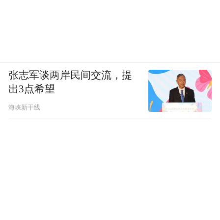
上海当初引进特斯拉时，开辟了“绿色通
道”，将原本数月的审批压缩到极致。
特斯拉拿地、拿贷款、拿资质，一路通关。
张志军谈两岸民间交流，提
在上海300公里半径内，聚集了中国最成熟的
出3点希望
汽车零部件产业集群，特斯拉90%以上的零
海峡新干线
部件可在上海及周边500公里内完成采购。长
三角几十年的制造业积累，不是一朝一夕能
复制的。
双方的合作态度也更加平等互惠，上海提供
低息贷款和远低于市价的土地，特斯拉承诺
纳税、投资、国产化。