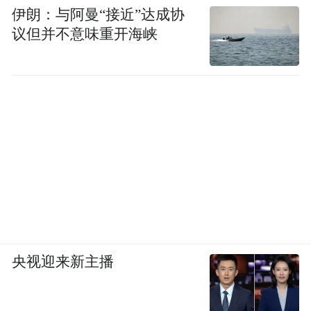
只会从上海发货来收割印度市场，什么制造
伊朗：与阿曼“接近”达成协
议但并不意味重开海峡
业基础都留不下，必须先建厂才能换关税优
惠。
马斯克的逻辑却很简单，印度人均GDP只有
2500美元，特斯拉车型售价是印度本土车的
四倍。你不让我先卖几辆试试，我怎么敢砸
几十亿美元建厂？
更重要的是，上海工厂早已不是单纯的“中国
生产基地”，它还是特斯拉面向亚太出口的核
心枢纽，欧洲、东南亚和日韩市场的右舵车
央视迎来新主播
需求都可以由上海覆盖。