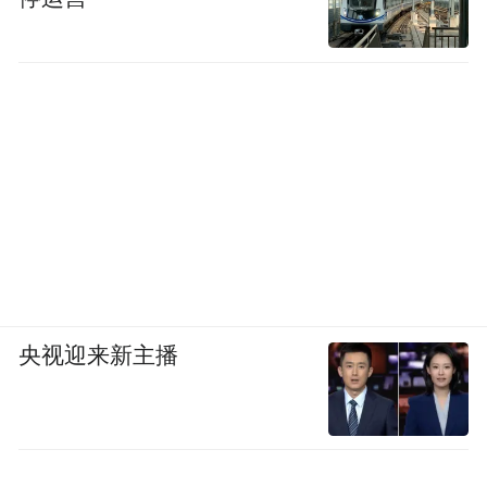
这种过河拆桥式的营商环境，外企只能告
退。
所以，特斯拉迟迟未在印度建厂，不是马斯
克“不重视印度”，而是他算过账之后，发现
这笔买卖的确定性太低。投资建厂不是请客
吃饭，谁也不敢在规则随时可能翻盘的牌桌
上，押上几十亿美元的身家。
五年拉扯，特斯拉拿出了足够的诚意。但印
央视迎来新主播
度的诚意，自始至终都是一笔算不清的账。
14亿人口，不等于14亿订单。人口红利，不
等于市场红利。