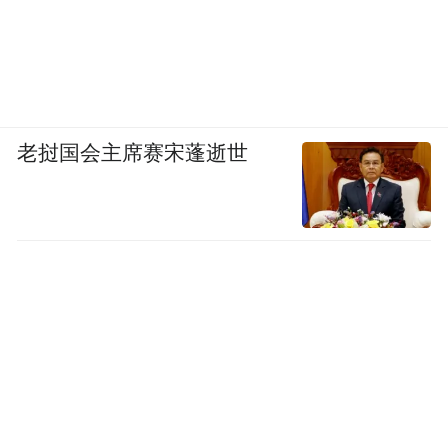
图为印度财政部发表的针对小米逃税的声明
老挝国会主席赛宋蓬逝世
图源|网络
苹果也成了最新的靶子。
2026年4月，印度通过《竞争法》修正案，将
反垄断罚款计算基准从“印度本地营业额”改
为“全球总营业额”。按全球营收10%算，苹
果潜在罚款高达380亿美元。