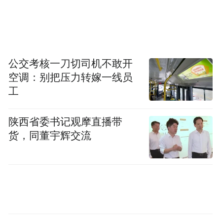
公交考核一刀切司机不敢开
空调：别把压力转嫁一线员
工
图为2023年莫迪与马斯克会面现场
陕西省委书记观摩直播带
图源|网络
货，同董宇辉交流
2024年4月，马斯克原计划飞往印度与莫迪面
谈建厂细节。临行前，行程突然取消，此后
半年多的沉默，让“暂缓”变成了“取消”。
其实早在2024年3月，印度政府就为特斯拉