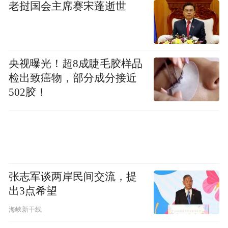
老挝国会主席赛宋蓬逝世
用完。2026年前四个月，特斯拉降价促销，
也只卖了383辆。销量数据出来的那一刻，谈
判已经没有意义了。
央视曝光！超8成睫毛胶样品
在2026年4月，印度再度加码，要求特斯拉必
检出致癌物，部分成分接近
须在印度本土配套生产动力电池，此后双方
502胶！
再无谈判进展。
02
中国能建厂 为什么在印度被搁置？
张志军谈两岸民间交流，提
出3点希望
外媒传出特斯拉确认不在印度建厂消息的时
海峡新干线
机格外扎眼。