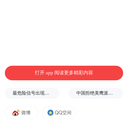
旗，急需一个世界级标杆来背书。双方一拍
即合，外界甚至开始计算特斯拉要在印度招
多少人、建多大产能。
2023年6月，莫迪与马斯克在美国会晤。气氛
热烈，马斯克当场表态“尽快推进印度投
资”，特斯拉团队随后赴孟买、班加罗尔、德
里、海得拉巴等地考察选址。
打开 app 阅读更多精彩内容
最危险信号出现！全球能源大动脉岌岌可危
中国拒绝美鹰派副防长访华？弦外之音被热议