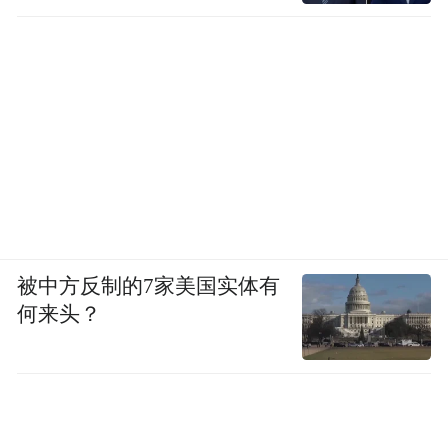
既然上海工厂已经承接了亚太地区大部分产
能，在上海产线上多生产几万辆右舵车直接
出口印度，为什么还要花30亿美元在印度从
零搭一条新产线？
这笔账，特斯拉比谁都会算。
所以这个“鸡生蛋还是蛋生鸡”的矛盾，始终
无解。
被中方反制的7家美国实体有
何来头？
另外，即便工厂建起来了，供应链能不能跟
上也要打个问号，这是优惠政策弥补不了
的。
2025年，印度全国乘用车电池进口量高达