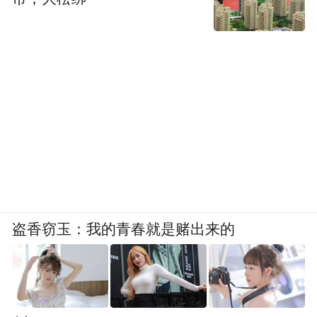
图源|网络
而这种合作模式带来的效果，也很快体现在
了特斯拉的营收账本上。
2022年，特斯拉在中国市场营收181.45亿美
元，约占全球总营收的23%；到2023年，这
一数字跃升至217.45亿美元，中国首次超越
美国以外的所有市场总和，成为特斯拉第二
盗香窃玉：我的青春就是赌出来的
大单一市场。
翻开2024年和2025年财报，尽管特斯拉营收
规模整体下滑，业绩全面承压，但中国市场