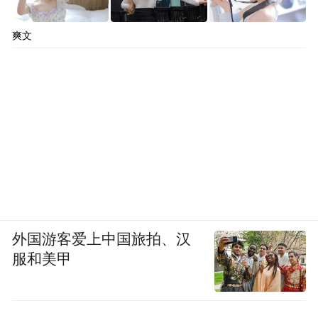
2007年，沃达丰收购和记黄埔印度资产，按
爽文
当时法律这笔交易根本不涉税，结果印度政
府事后修改税法，追溯征税，金额高达20多
亿美元。
沃达丰打到国际仲裁，赢了，但印度拒不执
行。
折腾十几年，沃达丰最后卖资产走人。
对于中国企业来说，小米对印度营商环境最
外国游客爱上中国旅拍、汉
服和美甲
有发言权。
印度在2022年4月以“涉嫌非法汇款”为由冻结