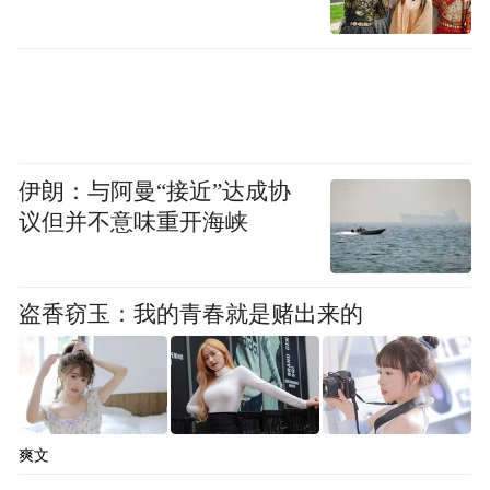
伊朗：与阿曼“接近”达成协
议但并不意味重开海峡
图为特斯拉在印度门店
图源|网络
盗香窃玉：我的青春就是赌出来的
结果呢？从2025年7月到年底，全印度只交付
了227辆车。
爽文
印度政府给的2500辆进口配额，连10%都没