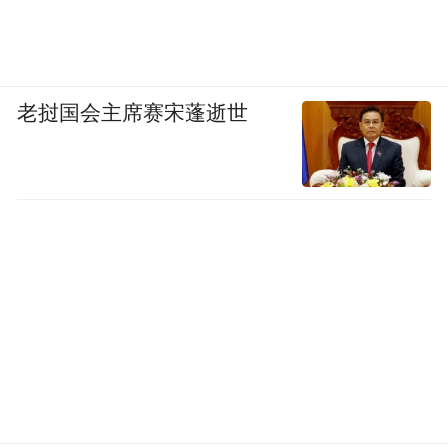
高冲到125%。
事实上，这个策略确实养出了本土巨头。
2024-2025财年，印度汽车制造业贡献了制造
老挝国会主席赛宋蓬逝世
业GDP的35%，占全国GDP的6%，汽车出口
量超过530万辆，稳居全球第三。到2020年，
在印车企的国产化率基本都超过了70%，并
带动了新德里、马哈拉施特拉邦、泰米尔纳
德邦等地相关产业链的发展。印度车企马鲁
蒂铃木在国内乘用车市场的占有率超过
46%，塔塔在电动汽车细分市场的占有率高
达80%以上。
因此莫迪的逻辑也很强硬，认为特斯拉目前