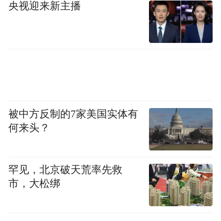
央视迎来新主播
马斯克5月刚结束访华行程，在争取特斯拉
FSD（全自动驾驶）尽快落地中国。
如果回顾特斯拉与中国的合作过程，成效则
十分亮眼。
2018年7月，特斯拉与上海签约。2019年1月
被中方反制的7家美国实体有
工厂破土动工，同年12月第一辆国产Model 3
何来头？
下线。从动工到交付，只用了358天。
这至今仍是全球汽车工业史上最快的大规模
罕见，北京破天荒率先救
整车工厂纪录。
市，大松绑