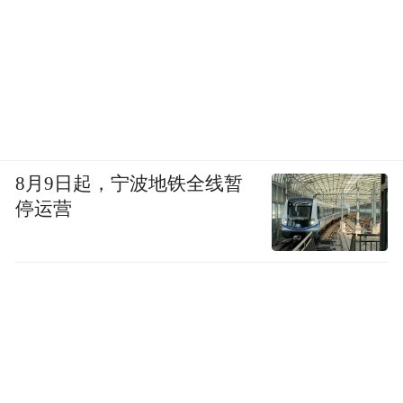
图为2026年一季度特斯拉地区收入情况
图源|网络
再看印度。五年时间，双方卡在一个死循环
里：先降税，还是先建厂？
8月9日起，宁波地铁全线暂
停运营
印度的汽车关税在全球都是出了名的高，自
1948年起，印度就通过高关税和进口禁令，
把外国汽车挡在国门之外，强制要求只有承
诺在印度本地生产的企业才能进入市场。
1990年代自由化改革后，关税曾一度降到
35%左右，但到2014年又反弹回三位数，最