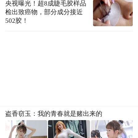
央视曝光！超8成睫毛胶样品
营商环境摇摆不定 吓退外企
检出致癌物，部分成分接近
502胶！
最经典的案例是沃达丰。
盗香窃玉：我的青春就是赌出来的
图源|网络