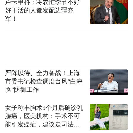
卢卡申科：将农忙季节不好
好干活的人都发配边疆充
军！
严阵以待、全力备战！上海
市委书记检查调度台风“白海
豚”防御工作
女子称丰胸术9个月后确诊乳
腺癌，医美机构：手术不可
能引发癌症，建议走司法途
径