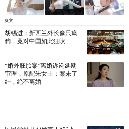
爽文
胡锡进：新西兰外长像只疯
狗，竟对中国如此狂吠
“婚外胚胎案”离婚诉讼延期
审理，原配朱女士：案未了
结，绝不离婚