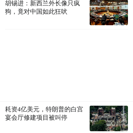
胡锡进：新西兰外长像只疯
狗，竟对中国如此狂吠
耗资4亿美元，特朗普的白宫
宴会厅修建项目被叫停