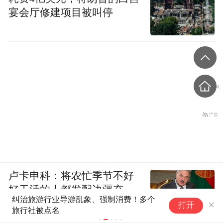
宴会厅修建项目被叫停
卢卡申科：将农忙季节不好
好干活的人都发配边疆充
纠治旅游行业导游乱象、强制消费！多个
*ST泉为千
军！
打开
旅行社被点名
1550万元