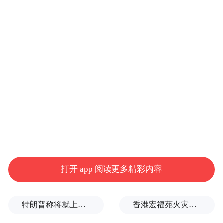
打开 app 阅读更多精彩内容
特朗普称将就上诉法院涉白宫宴会厅项目裁决提起上诉
香港宏福苑火灾跨部门调查最终报告：大火或由烟头引起