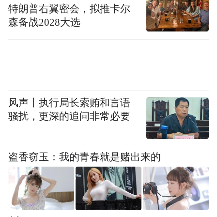
特朗普右翼密会，拟推卡尔
森备战2028大选
上周有市场消息称，Meta也考虑进行高达数
百亿美元的股权融资，但遭到了Meta方面的
否认。
巴克莱在最新研报中预测称，如果未来几年
AI投资继续扩张，那么Meta、微软和亚马逊
风声丨执行局长索贿和言语
骚扰，更深的追问非常必要
发行股权、强制可转债或其他股权挂钩证券
的可能性将明显上升。
盗香窃玉：我的青春就是赌出来的
“特别声明：以上作品内容(包括在内的视频、图片或音
频)为凤凰网旗下自媒体平台“大风号”用户上传并发
布，本平台仅提供信息存储空间服务。
Notice: The content above (including the videos,
pictures and audios if any) is uploaded and posted