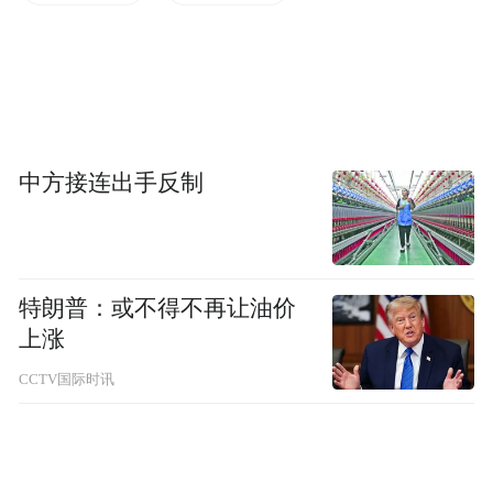
续攀升的资本开支需求。
根据美国银行的数据，亚马逊、Alphabet、
Meta、微软和甲骨文五家科技巨头在2025年
合计发行了1210亿美元美国公司债，而2020
中方接连出手反制
年至2024年期间的年均发行规模仅为280亿美
元。
M&G Investments数据显示，截至2025年10
特朗普：或不得不再让油价
上涨
月，AI相关债务规模已达到1.2万亿美元，成
为投资级债券市场中最大的板块，其规模甚
CCTV国际时讯
至超过美国银行业。
从财务角度看，企业大规模举债的逻辑十分