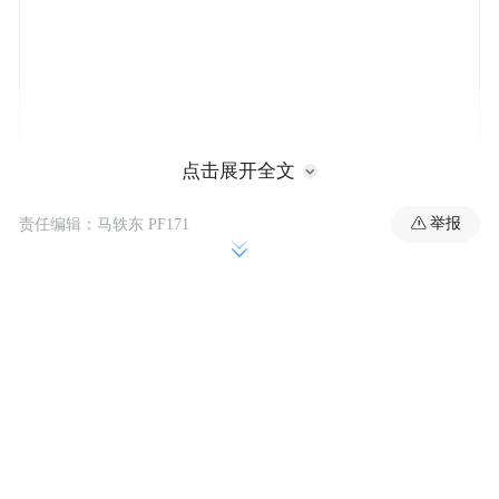
点击展开全文
截至今年5月底，全球已发行约2360亿美元AI
举报
责任编辑：马轶东 PF171
相关债务融资，约为去年同期融资规模的四
倍。
随着科技公司在AI领域的支出持续膨胀，并
且逐渐超过自身盈利所能覆盖的范围，债务
融资正成为它们越来越重要的资金来源。
摩根士丹利指出，为实现融资渠道多元化，