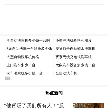
直接。据瑞银测算，2026年超大规模云服务
商的资本开支预计将消耗接近100%的经营现
金流，而过去10年的平均水平仅约为40%。
债券市场正好填补了这一融资缺口。
随着资本开支规模正变得越来越庞大，谷歌
率先拓宽融资渠道，该公司近期进行了总额
847.5亿美元的股权资本融资。
其融资结构包括167.5亿美元三年期强制可转
优先股、180亿美元A类和C类股票同步发
行、400亿美元ATM（按市价发行）股票发
热点新闻
行计划，以及100亿美元面向伯克希尔·哈撒
“他背叛了我们所有人！”反
韦的私募配售。