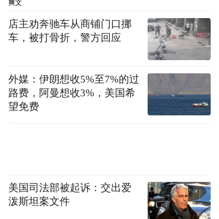
by the user of Dafeng Hao, which is a social media
爽文
platform and merely provides information storage
space services.”
店主劝奔驰车从商铺门口挪
车，被打骨折，警方回应
外媒：伊朗想收5%至7%的过
路费，阿曼想收3%，美国希
望免费
美国司法部被起诉：交出爱
泼斯坦案文件