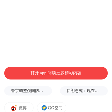
超大规模云服务商正越来越多地在美元市场
之外发行债券。例如，谷歌母公司Alphabet
和亚马逊等巨头都已在欧洲市场大量发行欧
元债券。
该行还表示，在当前市场环境下，债券供给
规模本身已成为影响债券价格的主要因素，
即便整体经济基本面依然保持稳健。
打开 app 阅读更多精彩内容
摩根士丹利观察到，在半导体行业，企业越
来越倾向于采用带有分期偿还结构、且期限
普京调整俄国防部高层人事布局，重用实战将领削弱“办公室将军”
伊朗总统：现在与最高领袖的联系非常困难
较短的融资方式。
AI债务融资激增的背后，是整个科技行业持