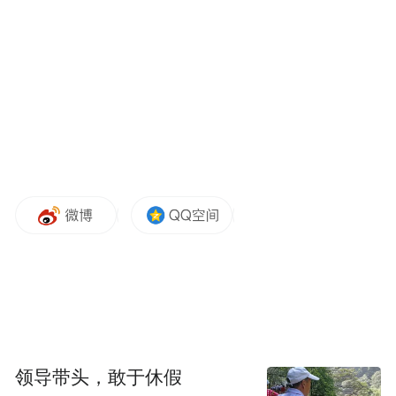
人，要看怎么定义商业。我觉得表演是个好
赛道，但去干活，三五年内不会有。我们已
经经不起再折腾了，就选更加稳定的道路。
我们把机器人技术用在轮椅上，做成一个不
会撞东西、可以自己走的辅助轮椅，能做到
厘米级通过。机身碳纤15公斤，一个人就能
拎起来。这就是我们做机器人的思路：更务
实，未必非要长成人的样子，用技术把产品
做得更智能化，慢慢生长出来。
本文来源为凤凰网财经《封面》对话傅盛，
完整视频内容在凤凰新闻客户端上线。
领导带头，敢于休假