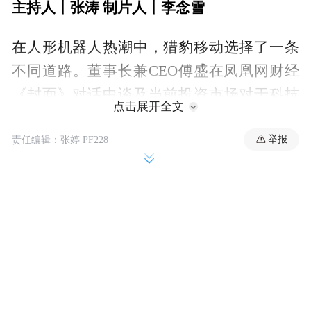
主持人丨张涛 制片人丨李念雪
在人形机器人热潮中，猎豹移动选择了一条
不同道路。董事长兼CEO傅盛在凤凰网财经
《封面》对话中谈及当前投资市场对于科技
点击展开全文
企业制造人形机器人的普遍追求，“不做人
形，就拒绝了中国99%的投资人”，但他坚持
举报
责任编辑：张婷 PF228
自己的判断：人形机器人三五年内不会有真
正的商业场景，因此选择把机器人技术用在
更相对“务实”的产品上，比如智能轮椅。