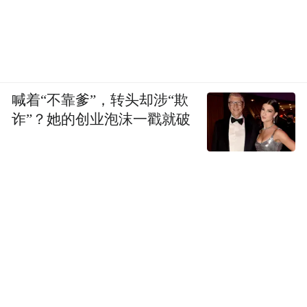
喊着“不靠爹”，转头却涉“欺
诈”？她的创业泡沫一戳就破