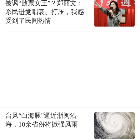
被讽“败票女王”？郑丽文：
系民进党唱衰、打压，我感
受到了民间热情
台风“白海豚”逼近浙闽沿
海，10余省份将掀强风雨