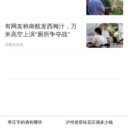
“特别声明：以上作品内容(包括在内的视频、图片或音
频)为凤凰网旗下自媒体平台“大风号”用户上传并发
布，本平台仅提供信息存储空间服务。
Notice: The content above (including the videos,
有网友称南航发西梅汁，万
pictures and audios if any) is uploaded and posted
by the user of Dafeng Hao, which is a social media
米高空上演“厕所争夺战”
platform and merely provides information storage
space services.”
消费者报道