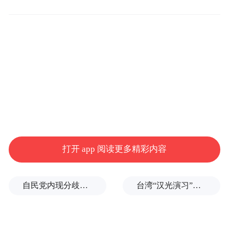
以下内容整理自对话实录：
凤凰网财经《封面》：
具身智能这么火，你
们为什么不做人形机器人？
打开 app 阅读更多精彩内容
傅盛：
有个投资人说，傅总，你知不知道不
做人形就拒绝了中国99%的投资人。我说我
自民党内现分歧，不少对华友好议员疏远高市内阁
台湾“汉光演习”在淡水河口设防，声称怕台北被突袭
做了这么多年，对自己的认知、对行业的理
解，我们肯定不会选那条路。今天我们就是
要专注在我们认为正确的道路上。人形机器