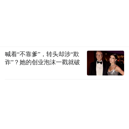
喊着“不靠爹”，转头却涉“欺
诈”？她的创业泡沫一戳就破