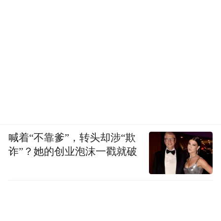
喊着“不靠爹”，转头却涉“欺
诈”？她的创业泡沫一戳就破