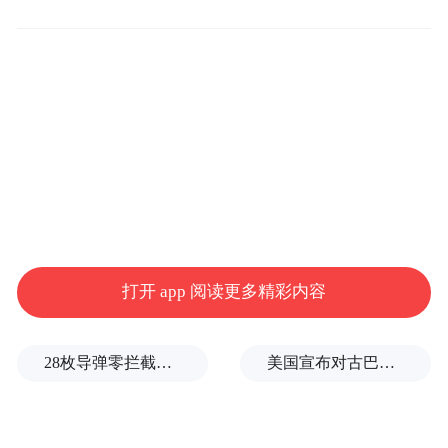
打开 app 阅读更多精彩内容
28枚导弹零拦截！基辅防空失灵，西方靠不住了
美国宣布对古巴实施新一轮制裁