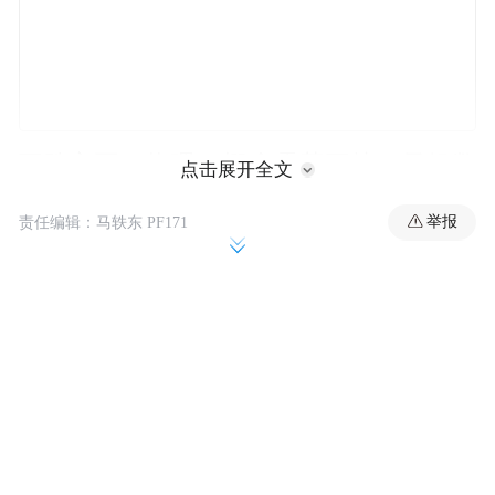
下跌方面，物理AI概念震荡下挫，天娱数
点击展开全文
科、能科科技、达实智能跌停。影视院线概
举报
责任编辑：马轶东 PF171
念集体调整，横店影视、北京文化双双跌
停。
截至收盘，沪指跌0.16%，深成指跌0.68%，
创业板指跌1.13%。