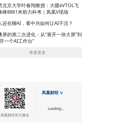
话北京大学叶春翔教授：大疆eVTOL飞
珠峰8861米助力科考｜凤凰V现场
人还在聊AI，看中兴如何让AI干活？
叠屏的第二次进化：从“展开一块大屏”到
展开一个AI工作台”
查看更多
凤凰财经
Loading...
凤凰财经官方微信