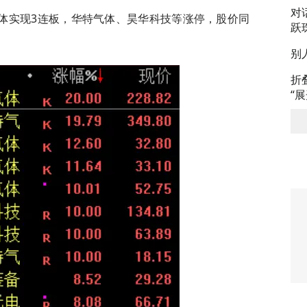
对
体实现3连板，华特气体、昊华科技等涨停，股价同
跃
别
折
“