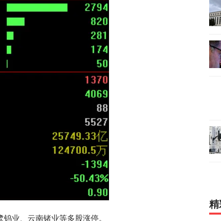
精
鹭钨业、云南锗业等多股涨停。