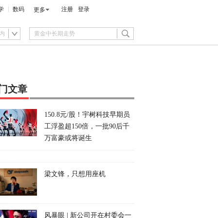
学
数码
注册
登录
更多
内
门文章
150.8元/股！宇树科技早期员
工浮盈超150倍，一批90后千
万富豪或将诞生
梁文锋，只想用座机
风暴眼 | 新公司开在村委会一