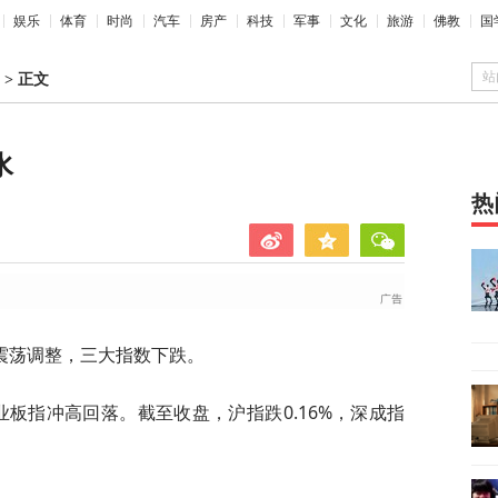
娱乐
体育
时尚
汽车
房产
科技
军事
文化
旅游
佛教
国
站
>
正文
水
热
震荡调整，三大指数下跌。
业板指冲高回落。截至收盘，沪指跌0.16%，深成指