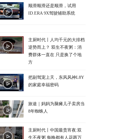
顺滑顺滑还是顺滑，试用
ID.ERA 9X驾驶辅助系统
主厨时代丨人均千元的大排档
逆势而上？ 双生不夜粥：消
费群体一直在 只是换了个地
方
把副驾宠上天，东风风神L8Y
的家庭幸福密码
旅途｜妈妈为脑瘫儿子卖房当
8年蜘蛛人
主厨时代丨中国最贵宵夜:双
生不夜粥 每晚都有人花两万