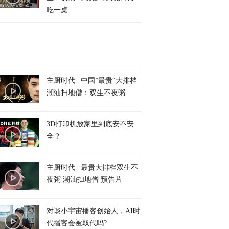
吃一桌
主厨时代 | 中国”最贵“大排档
潮汕扫地僧：双生不夜粥
3D打印机放家里到底安不安
全？
主厨时代 | 最贵大排档双生不
夜粥 潮汕扫地僧 预告片
对谈小宇宙播客创始人，AI时
代播客会被取代吗?