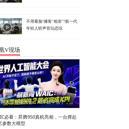
不用看脸!播客“相亲”?新一代
年轻人听声音玩恋综
凰V现场
世界人工智能大会：AI开始干活了，但到底干的怎么样？萌新闯WAIC
AIC必看：昇腾950真机亮相，一台撑起
亿参数大模型