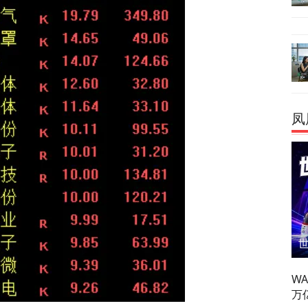
凤
W
万