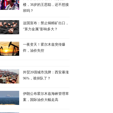
楼，38岁的王思聪，还不想接
班吗？
这国宣布：禁止铜精矿出口，
“算力金属”影响多大？
一夜变天！霍尔木兹突传爆
炸，油价失控
外贸20强城市洗牌：西安暴涨
96%，谁掉队了？
伊朗公布霍尔木兹海峡管理草
案，国际油价大幅走高