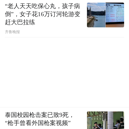
“老人天天吃保心丸，孩子病
管健对记者表示，此前相关法官的命令为，
倒”，女子花16万订河轮游变
所有进口记录在案且其进口货物受IEEPA关
赶大巴拉练
税约束的进口商均有权享受裁决的利益；对
齐鲁晚报
于所有受IEEPA关税约束的未清关进口货
物，特此指示CBP在不考虑IEEPA关税的情况
下清关这些进口货物，而任何已清关但尚未
最终清关的进口货物，应在不考虑IEEPA关
税的情况下重新清关。
不过，当前美国政府坚持认为，未经法院授
权，不得处理已最终清算的进口货物的退
款。
泰国校园枪击案已致9死，
“枪手曾看外国枪案视频”
尽管近期围绕关税退款的法律纠纷升级，