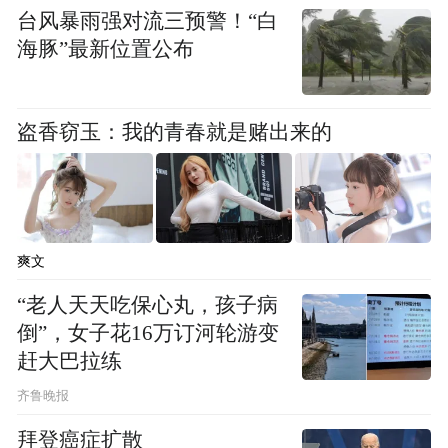
根据CBP数据，截至4月初，约有56497家进
台风暴雨强对流三预警！“白
口商已完成接收电子退款的必要步骤，退款
海豚”最新位置公布
总额达1270亿美元，超过符合退款条件总额
的四分之三。超过33万家进口商为5300万批
盗香窃玉：我的青春就是赌出来的
货物缴纳了关税。
据美方估计，美国政府需向进口商退还高达
1660亿美元的关税。
爽文
不过，目前退税出现了新的复杂局面，一方
“老人天天吃保心丸，孩子病
面，CBP的退税程序在稳步推进之中，另一
倒”，女子花16万订河轮游变
方面，如前所述，美国司法部正在对法院要
赶大巴拉练
求退还所有根据IEEPA授权缴纳的1660亿美
齐鲁晚报
元关税的进口商的命令提出上诉，最终的退
拜登癌症扩散