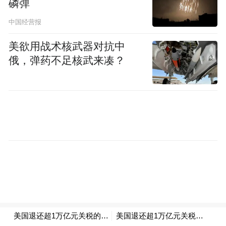
根据美国财政部数据，美国联邦政府5月财政
磷弹
赤字为2926.48亿美元；2026财年（自2025年
中国经营报
10月起）前8个月，联邦政府财政赤字达
美欲用战术核武器对抗中
1.246万亿美元，整体收窄，比去年同期下降
俄，弹药不足核武来凑？
了9%。
此前，美国的关税收入曾在2025年10月达到
峰值，为2025财年财政部的金库作出了重大
贡献，使得该财年赤字降至三年来的最低水
平。贝森特曾表示，通过其他途径征收关税
所获得的收入，到2026年将与去年同期持
平，但其中一些措施尚未完全落实。
不过，根据国会预算办公室的预测，预计美