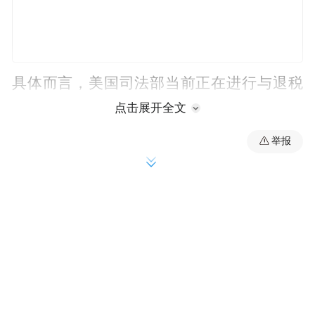
具体而言，美国司法部当前正在进行与‌退税
执行‌相关的司法程序性上诉，‌拒绝全额退还
点击展开全文
“已最终清算”的税款‌，涉及范围在100亿~114
举报
亿美元之间。
北京广问律师事务所合伙人管健对第一财经
记者解释道，很多条目的退款权利与海关程
序绑定：正常情况下CBP“清算”往往在进口
后约314天左右完成，而进口商对已最终清算
条目一般只有180天窗口提出抗议来保留权
利；因此“未清算/未最终清算的条目可能相