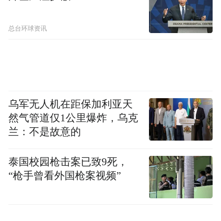
款金额仍不确定。
总台环球资讯
CBP执行助理局长托马斯（Susan Thomas）
10日确认，该机构目前正在开发更多功能，
以涵盖“已最终清算”的入境货物以及需要进
行核对的入境货物，这些货物均可通过其专
门用于处理今年早些时候被最高法院驳回的
乌军无人机在距保加利亚天
关税的退款门户网站进行处理。
然气管道仅1公里爆炸，乌克
兰：不是故意的
托马斯表示，这些新功能计划分两个阶段推
出，将扩大可访问该门户网站（即“入境货物
泰国校园枪击案已致9死，
“枪手曾看外国枪案视频”
综合管理和处理系统”，简称CAPE）的入境
货物数量。