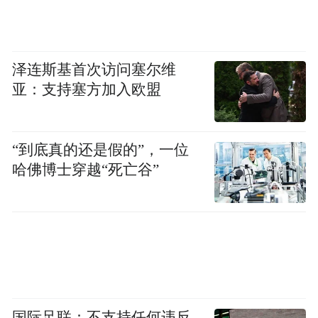
第一阶段的新功能计划于6月29日上线，将涵
盖标记为需要核对的入境货物，这些货物的
退款金额约为287亿美元。
泽连斯基首次访问塞尔维
亚：支持塞方加入欧盟
托马斯表示：“紧随其后的是处理已最终清算
入境货物的功能。”她预计该功能将于7月下
旬上线。她还补充说，最终清算的进口货物
“到底真的还是假的”，一位
约占特朗普总统去年根据IEEPA征收的关税
哈佛博士穿越“死亡谷”
总额的6.9%，即约114亿美元。
托马斯表示，一旦CAPE系统新增这两项功
能，约95%面临IEEPA关税的进口货物将有资
格获得退税。她表示，已申请退税、正在抗
议或未通过正规渠道提交的进口货物仍需额
国际足联：不支持任何违反