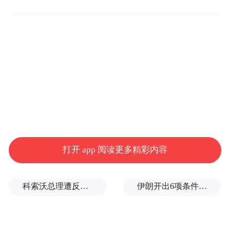
对快，但‘已最终清算’的条目可能会更慢一
会”。
打开 app 阅读更多精彩内容
科索沃总理遭反对派议员扔鸡蛋，直播被紧急切断
伊朗开出6项条件，美军倒吸一口凉气
来源：美国财政部报告