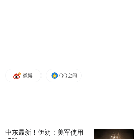
财政赤字是否还会扩大
在美国最高法院裁定特朗普政府无权依据
《国际紧急经济权力法》（IEEPA）征收大
部分关税后，美国政府于4月开始处理退款事
宜。
CPB表示，首批退款已于5月12日开始发放，
部分美国企业将收到退税资金。
上周，美国财政部部长贝森特在国会听证会
上被问及关税退税事宜时再次确认，这笔款
项将退还给进口被征税商品的公司。
中东最新！伊朗：美军使用