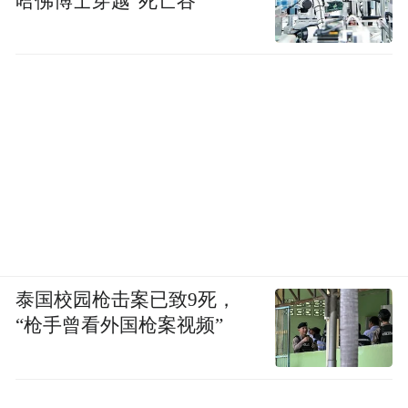
哈佛博士穿越“死亡谷”
泰国校园枪击案已致9死，
“枪手曾看外国枪案视频”