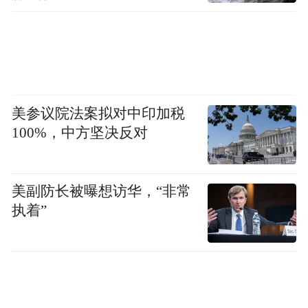
友利银行、NH农协银行)的个人信用透支账
户余额达42.9516万亿韩元(约1911.35亿元人
民币)。该余额并非授信额度，而是实际已使
用的贷款金额。
美参议院法案拟对中印加税
报道指出，受美股利空消息及半导体股暴跌
100%，中方坚决反对
等因素影响，韩国综合股价指数(KOSPI)经历
了两日的剧烈调整。分析认为，这是在股价
暴跌后，期待市场反弹的散户投资者开始利
美副防长被曝想访华，“非常
执着”
用透支账户进行“借贷投资”。韩国市场普遍
预测，随着股价波动加剧，个人投资者的资
金杠杆行为明显活跃，后续短期资金驱动的
行情可能仍将延续。