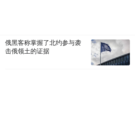
俄黑客称掌握了北约参与袭
击俄领土的证据