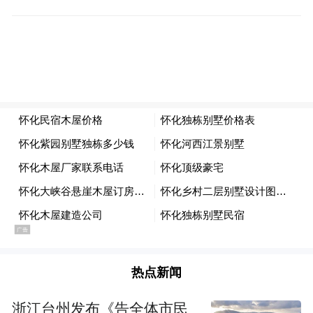
透支账户余额增超6000亿韩元（约合26.7亿
这意味着韩国
元人民币）。市场分析认为，
股价大跌后期待反弹的个人投资者开始利用
透支账户“借钱炒股”。
银行收紧贷款额度
韩国金融主管部门担心过度杠杆投资可能增
加股价波动并增加个人投资者的财务风险，
急于推出对策。
韩亚银行将从12日开始限制高收入者的信用
贷款额度。无论借款人的年收入如何，申请
热点新闻
新的无担保贷款时，个人最高可获得的额度
浙江台州发布《告全体市民