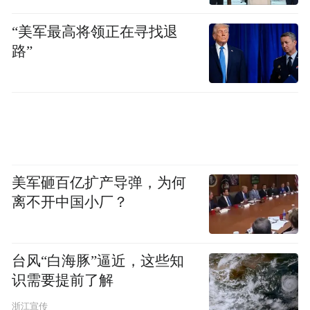
韩联社报道称，这些措施基于韩国金融委员
“美军最高将领正在寻找退
路”
会与商业银行就无担保贷款增加情况进行讨
论的内容为基础制定，其他商业银行也在考
虑引入无担保贷款的自主管理计划。
在相关机构联合举办的年度家庭债务检查会
议上，韩国金融委员会表示，以信用贷款为
美军砸百亿扩产导弹，为何
中心的家庭贷款扩大后，将启动应急管理系
离不开中国小厂？
统，并对未达标的金融公司进行每周密集检
查。
台风“白海豚”逼近，这些知
据韩联社此前报道，截至8日，韩国五大商业
识需要提前了解
银行(KB国民银行、新韩银行、韩亚银行、
浙江宣传