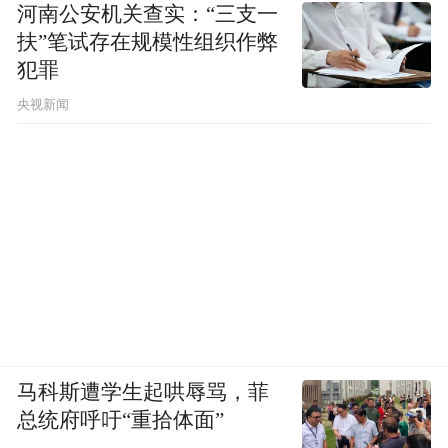
河南公安机关查实：“三支一
扶”笔试存在规模性组织作弊
犯罪
央视新闻
马科斯遭学生起哄辱骂，菲
总统府呼吁“重拾体面”