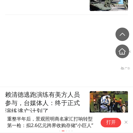
赖清德逃跑演练有美方人员
参与，台媒体人：终于正式
演练逃亡计划了
重整半年后，景观照明商名家汇打响转型
凯
打开
第一枪：拟2.6亿元跨界收购存储“小巨人”
连
丨