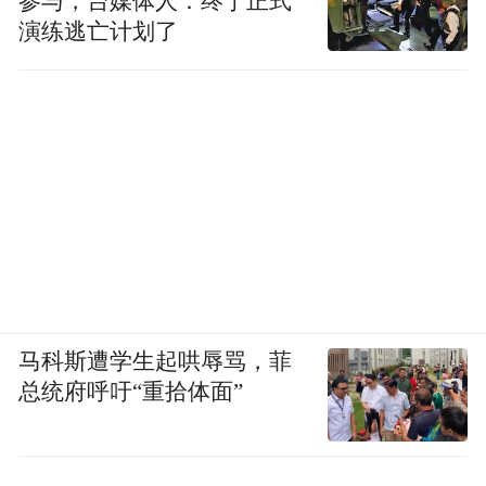
参与，台媒体人：终于正式
演练逃亡计划了
马科斯遭学生起哄辱骂，菲
总统府呼吁“重拾体面”