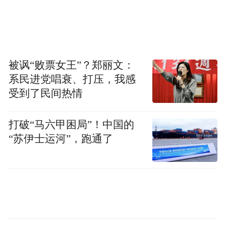
100%股权，切入网络安全赛道，后更名为
“国华网安”。2025年4月，因2024年扣非净利
润为负且扣除后营收低于3亿元，公司被实施
退市风险警示，证券简称变更为“*ST国华”。
被讽“败票女王”？郑丽文：
系民进党唱衰、打压，我感
综合自：公司公告、e公司
受到了民间热情
“特别声明：以上作品内容(包括在内的视频、图片或音
打破“马六甲困局”！中国的
频)为凤凰网旗下自媒体平台“大风号”用户上传并发
“苏伊士运河”，跑通了
布，本平台仅提供信息存储空间服务。
Notice: The content above (including the videos,
pictures and audios if any) is uploaded and posted
by the user of Dafeng Hao, which is a social media
platform and merely provides information storage
space services.”