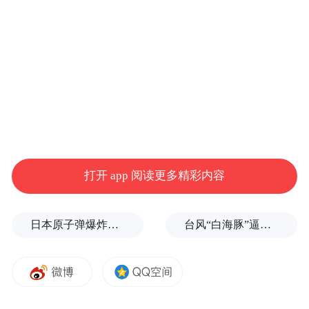
上市36年的企业即将迎来告别时刻。
*ST国华的前身是“深安达”，1990年12月1日
深交所试营业首日便挂牌交易，堪称A股市
场“活化石”。上市之初，公司主营汽车货
运、旅客运输及汽车修配业务，是深圳早期
交通运输领域的骨干企业。
上市36年间，*ST国华历经多次资产重组与
打开 app 阅读更多精彩内容
主业变更，堪称A股“转型最频繁”的企业之
一：2000—2001年，公司剥离运输资产，注
日本原子弹爆炸亲历者反对高市修改无核三原则，“她应该下台”
台风“白海豚”逼近浙闽沿海，10余省份将掀强风雨
入生物指纹识别与生物制药业务；2005年，
新增房地产开发业务，退出生物指纹领域；
2019年，以12.81亿元高溢价收购智游网安