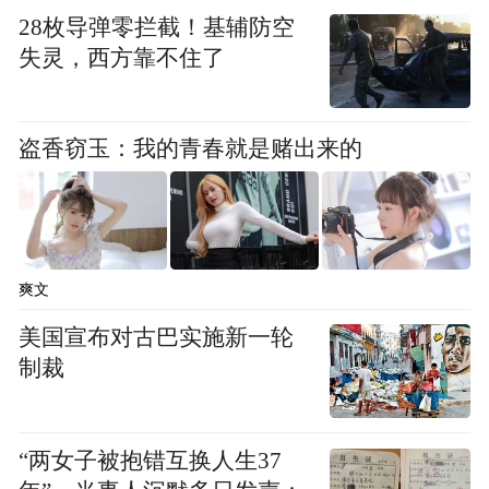
斯表示：“对大多数人来说，先锋领航也是他
28枚导弹零拦截！基辅防空
们最后会选择的一家基金公司。相比之下，
失灵，西方靠不住了
其他发行商可能会推出一些号称能‘跑赢市
场’的策略，但这些策略最终往往跑输，导致
盗香窃玉：我的青春就是赌出来的
投资者转投别处；而先锋的客户流失非常
少。”
博格尔当年想打造一家
鲍尔奇纳斯总结称：“
爽文
不会受这种问题困扰的公司，一家对投资者
来说更具长期稳定性的公司。很显然，他成
美国宣布对古巴实施新一轮
制裁
功了。
”
“特别声明：以上作品内容(包括在内的视频、图片或音
“两女子被抱错互换人生37
频)为凤凰网旗下自媒体平台“大风号”用户上传并发