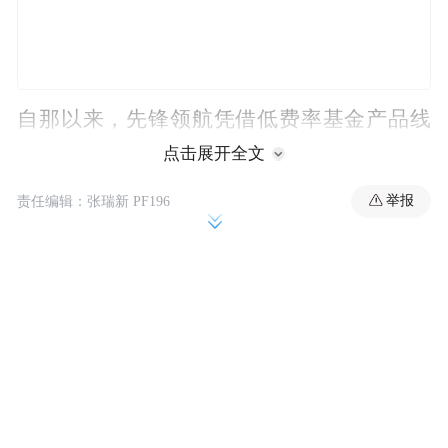
自那以来，先锋领航凭借低费率基金产品线
稳步蚕食竞争对手的领先优势。其核心客户
点击展开全文
群（坚持买入并持有策略的个人投资者和财
举报
责任编辑：张瑞新 PF196
务顾问）几乎在各种市场环境下都持续投入
资金。
这种需求推动先锋旗下产品多次刷新行业资
其追踪标普500指
金流入纪录。就在上周，
数的ETF（VOO）成为首只资产规模突破1万
亿美元的ETF
。