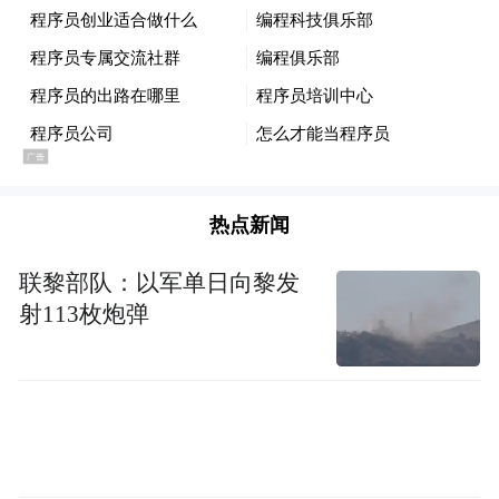
新，以满足他们不断变化的投资需求，扩大
投资渠道和选择，并持续提供他们对iShares
所期待的品质与表现。”
先锋领航的登顶还有一个彩蛋。公司由已故
的“指数基金教父”约翰·博格尔（John
热点新闻
Bogle）于1974年创立，并在1975年创设首个
与标普500指数挂钩的低费率指数基金。
联黎部队：以军单日向黎发
射113枚炮弹
尽管博格尔曾警告ETF会助长“疯子、狂人和
极端分子”的投机交易，但先锋领航仍实现了
其创始使命中更宏大的目标。
《博格尔效应》一书的作者埃里克·鲍尔奇纳