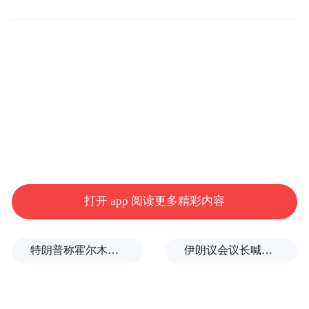
2026年至今，先锋旗下的美国
数据显示，
ETF已经吸引2910亿美元资金净流入，比起
贝莱德高出逾1000亿美元
。其中主要贡献来
自先锋标普500ETF（VOO）今年迄今近1130
亿美元的资金净流入，该基金也在上周成为
首只规模突破1万亿美元的ETF。
ETF解决方案供应商TMX VettaFi的行业与产
业研究主管Roxanna Islam解读称，先锋ETF
打开 app 阅读更多精彩内容
产品线的相对简洁是其能够领先的原因之
一。尽管先锋近年来在主动管理策略上加大
特朗普称霍尔木兹海峡协议尚未达成，正参与相关谈判
伊朗议会议长喊话：别再作秀了！
了投入，但其最知名的仍是主要聚焦于股票
和固定收益的超低成本指数型ETF。