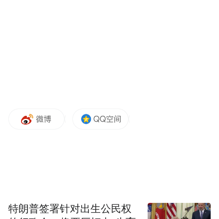
相比之下，贝莱德管理着超过480只美股
ETF，覆盖几乎所有资产类别。其客户群体
也更偏向机构客户而非散户，这可能导致资
金流动波动性更大。
贝莱德的资产加权平均费率为16
统计显示，
个基点，虽然这已经在资管行业处于低位，
但依然是先锋领航平均4个基点的4倍。
Roxanna表示：“VOO受欢迎显然是一个重要
推动因素。总体来看，先锋领航专注于低成
本、核心型产品，这类产品永远不会过时，
因此表现非常出色。贝莱德的产品线要广得
特朗普签署针对出生公民权