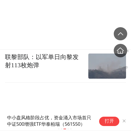
联黎部队：以军单日向黎发
射113枚炮弹
中小盘风格阶段占优，资金涌入市场首只
资金连续4日
打开
中证500增强ETF华泰柏瑞（561550）
（51288