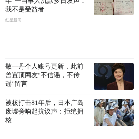
年”一当事人沉默多日发声：
布，本平台仅提供信息存储空间服务。
Notice: The content above (including the videos,
我不是受益者
pictures and audios if any) is uploaded and posted
红星新闻
by the user of Dafeng Hao, which is a social media
platform and merely provides information storage
space services.”
敬一丹个人账号更新，此前
曾置顶网友“不信谣，不传
谣”留言
被核打击81年后，日本广岛
废墟旁响起抗议声：拒绝拥
核