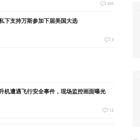
355
私下支持万斯参加下届美国大选
3
升机遭遇飞行安全事件，现场监控画面曝光
12
，台军丢盔弃甲，赖清德深夜逃跑，赌解放军