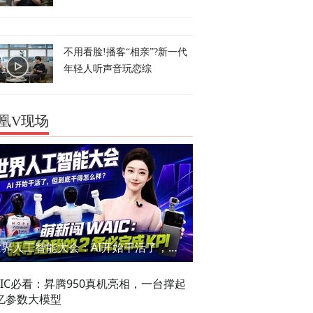
不用看脸!播客“相亲”?新一代
年轻人听声音玩恋综
凰V现场
世界人工智能大会：AI开始干活了，但到底干的怎么样？萌新闯WAIC
AIC必看：昇腾950真机亮相，一台撑起
亿参数大模型