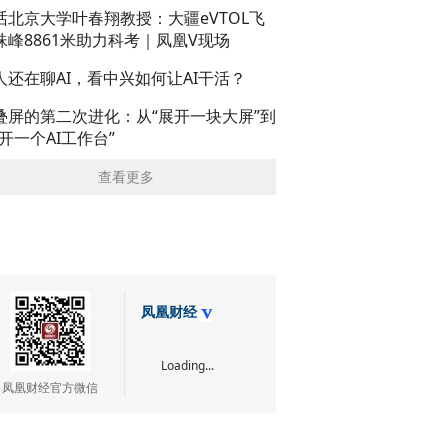
话北京大学叶春翔教授：大疆eVTOL飞
珠峰8861米助力科考｜凤凰V现场
人还在聊AI，看中兴如何让AI干活？
叠屏的第二次进化：从“展开一块大屏”到
展开一个AI工作台”
查看更多
凤凰财经
Loading...
凤凰财经官方微信