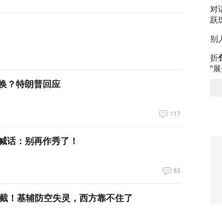
对
跃
别
折
“
换？特朗普回应
117
喊话：别再作秀了！
83
拦截！基辅防空失灵，西方靠不住了