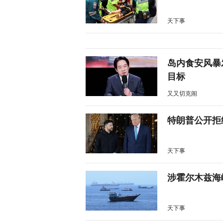
天下事
岛内食安风暴
目标
又又切克闹
特朗普公开拒
天下事
涉霍尔木兹海
天下事