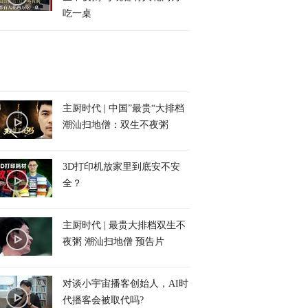
吃一桌
主厨时代 | 中国”最贵“大排档
潮汕扫地僧：双生不夜粥
3D打印机放家里到底安不安
全？
主厨时代 | 最贵大排档双生不
夜粥 潮汕扫地僧 预告片
对谈小宇宙播客创始人，AI时
代播客会被取代吗?