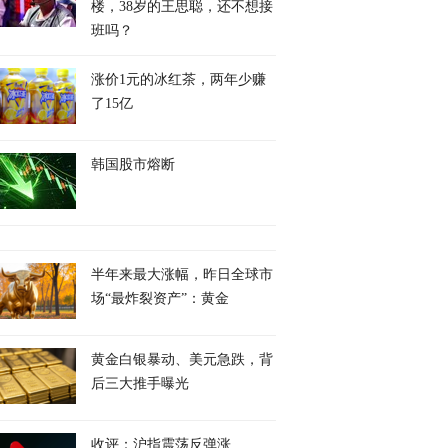
楼，38岁的王思聪，还不想接
班吗？
涨价1元的冰红茶，两年少赚
了15亿
韩国股市熔断
半年来最大涨幅，昨日全球市
场“最炸裂资产”：黄金
黄金白银暴动、美元急跌，背
后三大推手曝光
收评：沪指震荡反弹涨