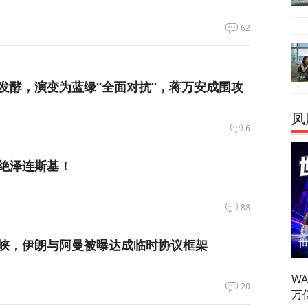
62
发酵，演变为蓝绿“全面对抗”，蒋万安成围攻
凤
6
绝泽连斯基！
88
峡，伊朗与阿曼被曝达成临时协议框架
W
20
万