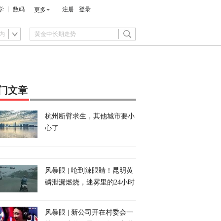
学
数码
注册
登录
更多
内
门文章
杭州断臂求生，其他城市要小
心了
风暴眼 | 呛到辣眼睛！昆明黄
磷泄漏燃烧，迷雾里的24小时
风暴眼 | 新公司开在村委会一