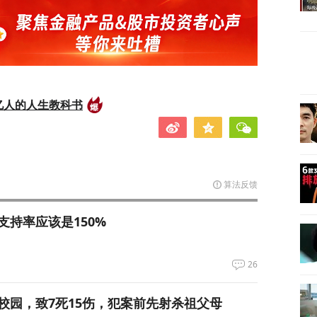
亿人的人生教科书
算法反馈
支持率应该是150%
26
校园，致7死15伤，犯案前先射杀祖父母