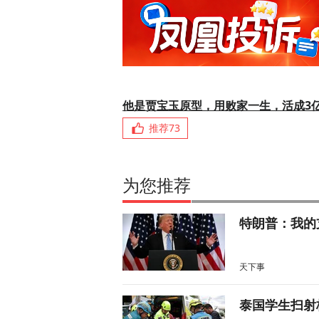
他是贾宝玉原型，用败家一生，活成3
推荐
73
为您推荐
特朗普：我的
天下事
泰国学生扫射