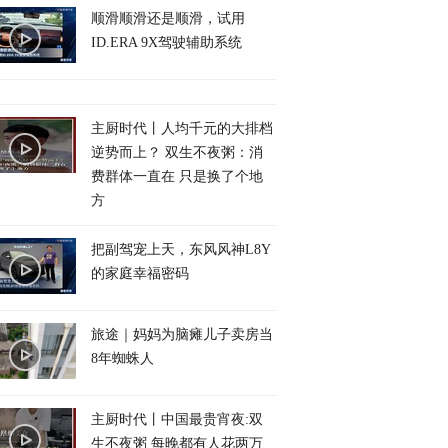
顺滑顺滑还是顺滑，试用
ID.ERA 9X驾驶辅助系统
主厨时代丨人均千元的大排档
逆势而上？ 双生不夜粥：消
费群体一直在 只是换了个地
方
把副驾宠上天，东风风神L8Y
的家庭幸福密码
旅途｜妈妈为脑瘫儿子卖房当
8年蜘蛛人
主厨时代丨中国最贵宵夜:双
生不夜粥 每晚都有人花两万