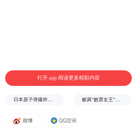
程中，链家通过系统内挂牌、成交的完整记
录，以及两名涉事经纪人的独立问询笔录，
共同还原了事件经过。
核查结果显示，该房源未在链家有二次挂
牌、二次成交及佣金收入记录。而经纪人吴
某雄在三方签约已经完成后，成交客户无任
何转售意向时，对外虚构房源在售信息、编
打开 app 阅读更多精彩内容
造价格。
6月7日，业主在上海链家门店以120万元价格
日本原子弹爆炸亲历者反对高市修改无核三原则，“她应该下台”
被讽“败票女王”？郑丽文：系民进党唱衰、打压，我感受到了民间热情
将房屋挂牌。当日，链家经纪人李某惠称其
亲属有购房意愿，经过沟通，买卖双方以106
万元成交，但李某惠始终没有透露自己作为