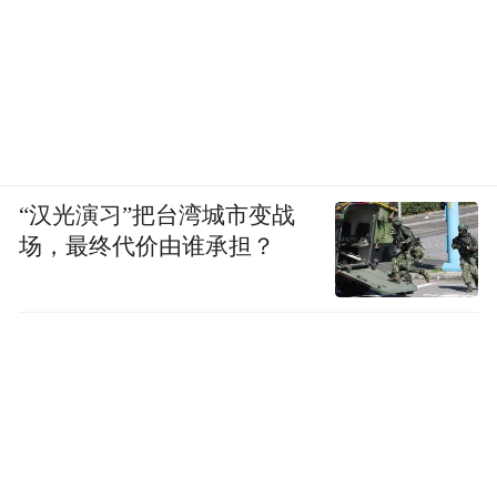
“对于消费者此次的服务体验以及事件暴露的
管理问题，将进行弥补改进。”上海链家表
示，将升级一项管理规定：员工本人及直系
亲属购买公司代理房源，签约前须签署《链
家员工购房告知书》，明确披露身份、严格
“汉光演习”把台湾城市变战
执行亲属回避规定。
场，最终代价由谁承担？
有业内人士指出，房产交易金额巨大，房产
中介行业的信任建立在信息透明和规则执行
之上。越是容易引发争议的交易，越要把流
程做扎实、把信息讲透明。链家此次选择公
开调查结果并提请外部监督，也为行业提供
了一个自查与整改的样本。