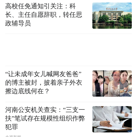
高校任免通知引关注：科
件为三方签约，合同信息双方公开，链家未
长、主任自愿辞职，转任思
经手购房资金。因此，这一违规行为并未触
政辅导员
达链家安心承诺中‘吃一赔十’的赔偿标准。”
发现经纪人存在其他严重违规
尽管链家方面明确否认了“吃差价”，但在该
“让未成年女儿喊网友爸爸”
交易实操层面，两名经纪人的确存在其他违
的博主被封，披着亲子外衣
规问题：经纪人李某惠未如实披露交易客户
擦边底线何在？
亲属身份，违反公司亲属回避规定；经纪人
吴某雄在成交客户无任何转售意向的前提
河南公安机关查实：“三支一
下，虚构房源待售信息、虚报房屋价格，违
扶”笔试存在规模性组织作弊
规向客户推介虚假房源。
犯罪