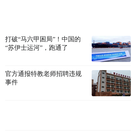
出资人为女儿买房的事实。
而交易完成当天，同门店另一经纪人吴某雄
向客户谎称该小区有房源在售，报价180万
打破“马六甲困局”！中国的
元，而房源信息则直接指向上述以106万元成
“苏伊士运河”，跑通了
交的房屋。
由于新客户与业主为亲戚关系，“180万元房
官方通报特教老师招聘违规
源”在售的消息很快被业主获知，业主6月10
事件
日到门店要求解约，情绪激动，称“中介转手
就卖180万元”。当天，客业双方在链家门店
已经无责解约并退还定金。
对于吴某雄推介提及的“180万元”价格，链家