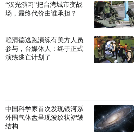
“汉光演习”把台湾城市变战
房屋差价。
场，最终代价由谁承担？
在他看来，之前那笔106万元的交易已经解除
协议，过程中也没有实际收取佣金的记录，
赖清德逃跑演练有美方人员
短期内该房屋也并未以180万元在链家二次挂
参与，台媒体人：终于正式
牌和成交。所以，仅凭前后不同相关方描述
演练逃亡计划了
的不同价格，很难直接得出链家经纪人实际
赚取了差价的结论，更谈不上适用链家的“吃
一赔十”承诺。
对此，链家方面解释称，“法律意义上的‘吃
中国科学家首次发现银河系
差价’，通常指中介分别与买卖双方签订两份
外围气体盘呈现波纹状褶皱
背靠背合同，卖方不知道买方出价，买方不
结构
知道卖方实收，中介从中赚取价差。此次事