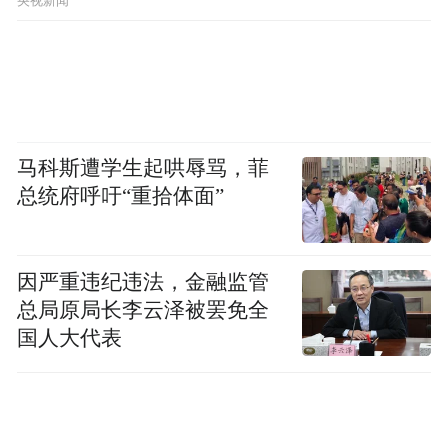
央视新闻
由于涉事经纪人行为严重违反公司中性市场
观原则、《三必做六禁止》要求，以及《职
业道德行为守则》《链家上海城市信用管理
规定》，上海链家在6月16日的通报中，公布
了处罚结果：经纪人李某惠、吴某雄因严重
马科斯遭学生起哄辱骂，菲
违纪被辞退，永不录用；门店店总卢某被处
总统府呼吁“重拾体面”
以黄线违规，一年内不得晋升，取消当年奖
项评定。运营总监徐某被处以公司四级违
因严重违纪违法，金融监管
规，半年内不得晋升；其他两名经纪人及交
总局原局长李云泽被罢免全
易管家也受到相应处罚。
国人大代表
据悉，事件发生后，上海链家主动联系属地
房管局和消保委，提请协调指导。