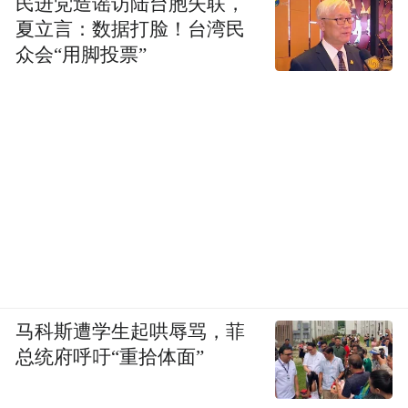
民进党造谣访陆台胞失联，
夏立言：数据打脸！台湾民
众会“用脚投票”
马科斯遭学生起哄辱骂，菲
总统府呼吁“重拾体面”