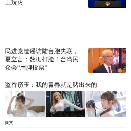
务从客户支付给业主的购房款中赚取差价，
上玩火
就多方核实的情况来看，也无事实证明两人
之间有串通行为。上海链家未从中获取任何
差价收益，网传“上海链家吃74万差价”不
实。
民进党造谣访陆台胞失联，
北京市中闻律师事务所合伙人王维维律师表
夏立言：数据打脸！台湾民
示，从目前披露的信息来看，180万元成交在
众会“用脚投票”
链家并不存在，且前述106万元签约已解约。
盗香窃玉：我的青春就是赌出来的
严格来讲，“吃差价”本身并不是一个明确的
法律概念，更不意味着只要前后成交价或者
报价有差额，就想当然属于吃差价。法律上
判断是否有吃差价行为，核心在于中介是不
爽文
是低价收进、高价卖出，并实际从中赚取了