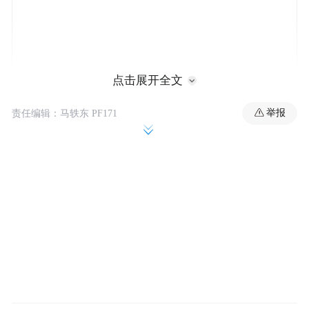
点击展开全文
上海链家还在公告中表示，为充分还原事
举报
责任编辑：马轶东 PF171
实、接受社会监督，已主动联系属地房管局
及消保委，提请对本次事件的调查和处理予
以指导。
链家通报
吃差价不属实
据了解，在上海链家品质监察部门的调查过