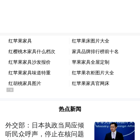
方面坦言：经核查，该价格系吴某雄个人编
造，无历史成交信息支撑。
据了解，多家房产中介显示的该小区公开挂
牌价格，平均价在3万元/平方米左右，过去
一年该小区同户型非顶层的房源成交价在130
万-136.5万元之间。依此推断，上述成交的房
源属于6楼顶层，成交价106万元相对合理。
不符合“吃一赔十”承诺
上海链家在最新通报中对于“吃差价”传闻有
热点新闻
了明确的回应：经核查，该交易为三方签
外交部：日本执政当局应倾
约，经纪人李某惠、吴某雄均未利用居间服
听民众呼声，停止在核问题