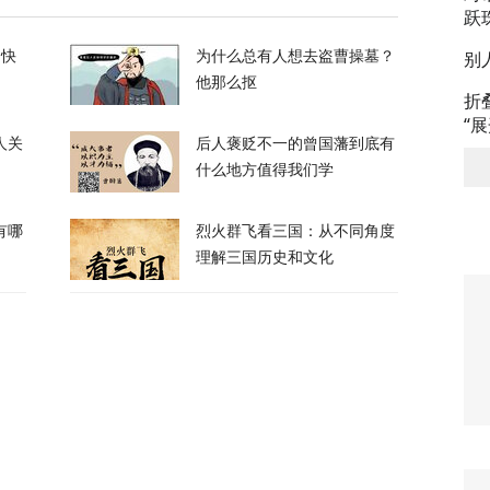
跃
别
的快
为什么总有人想去盗曹操墓？
他那么抠
折
“
人关
后人褒贬不一的曾国藩到底有
电、运费暴涨……百年一遇大旱席卷欧洲重创
什么地方值得我们学
有哪
烈火群飞看三国：从不同角度
60
理解三国历史和文化
谈最新细节曝光
24
呛到辣眼睛！昆明黄磷泄漏燃烧，迷雾里的24小时