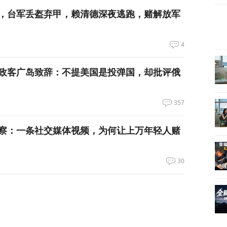
，台军丢盔弃甲，赖清德深夜逃跑，赌解放军
4
政客广岛致辞：不提美国是投弹国，却批评俄
357
察：一条社交媒体视频，为何让上万年轻人赌
30