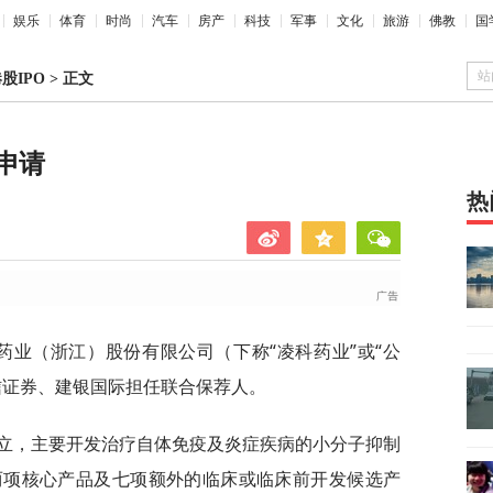
娱乐
体育
时尚
汽车
房产
科技
军事
文化
旅游
佛教
国
站
股IPO
>
正文
申请
热
药业（浙江）股份有限公司（下称“凌科药业”或“公
信证券、建银国际担任联合保荐人。
成立，主要开发治疗自体免疫及炎症疾病的小分子抑制
两项核心产品及七项额外的临床或临床前开发候选产