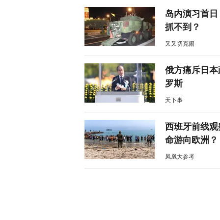
岛内演习首日
抓不到？
又又切克闹
俄方痛斥日本
罗斯
天下事
西班牙前线观
命游向欧洲？
凤凰大参考