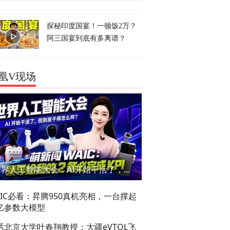
探秘印度国宴！一顿饭2万？
阿三国宴到底有多离谱？
凰V现场
世界人工智能大会：AI开始干活了，但到底干的怎么样？萌新闯WAIC
AIC必看：昇腾950真机亮相，一台撑起
亿参数大模型
话北京大学叶春翔教授：大疆eVTOL飞