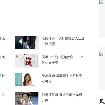
65
车制造被“卡脖子”？美军又一致命软肋曝光
2
智谋
官路浮沉：误打误撞进入仕途
一路沉浮
道镇
官藏 :十万狂花如梦寐，一片
冰心在玉壶
霍尔木兹海峡的控制权，伊朗获得最大让步
害被
绝地反击:得罪顶头上司被穿
157
小鞋后
都没拦住，泽连斯基指责盟友间接导致重大伤
，五
商海浮沉录:真正的高手纵横
开阖
凤