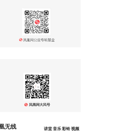
凰无线
讲堂
音乐
彩铃
视频