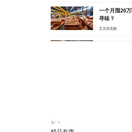
一个月囤20
寻味？
又又切克闹
美媒爆料：特
天下事
“他背叛了我
战2028大选
天下事
风声丨“冯院
风声
精品有声