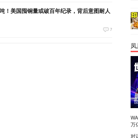
万吨！美国囤铜量或破百年纪录，背后意图耐人
7
朗普与美防长爆发激烈争执
凤
119
们所有人！”反特朗普右翼密会，拟推卡尔森备
36
长看上你了”，背后有大问题
W
万
对
687