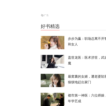
风暴眼
战斗机和装甲
好书精选
天下事
步步为赢：职场总离不开
和女人
盖世龙医：医术济世，武
魔
消息人士：对
最窝囊的女婿，遭老婆陷
天下事
狼狈地赶出家门
昨晚一枚导弹
都市第一神医：六位师娘
亡
年学艺成