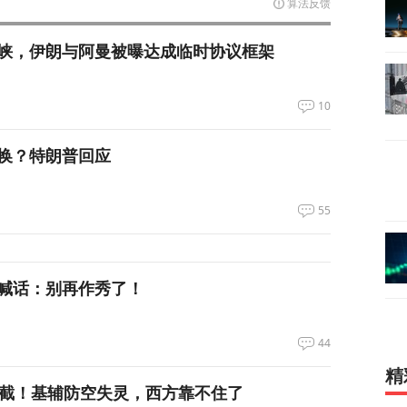
算法反馈
峡，伊朗与阿曼被曝达成临时协议框架
10
换？特朗普回应
55
喊话：别再作秀了！
44
精
拦截！基辅防空失灵，西方靠不住了