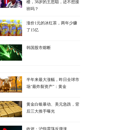
楼，38岁的王思聪，还不想接
班吗？
涨价1元的冰红茶，两年少赚
了15亿
韩国股市熔断
半年来最大涨幅，昨日全球市
场“最炸裂资产”：黄金
黄金白银暴动、美元急跌，背
后三大推手曝光
收评：沪指震荡反弹涨