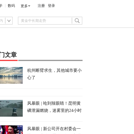
学
数码
注册
登录
更多
内
门文章
杭州断臂求生，其他城市要小
心了
风暴眼 | 呛到辣眼睛！昆明黄
磷泄漏燃烧，迷雾里的24小时
风暴眼 | 新公司开在村委会一