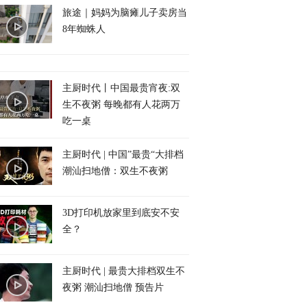
旅途｜妈妈为脑瘫儿子卖房当
8年蜘蛛人
主厨时代丨中国最贵宵夜:双
生不夜粥 每晚都有人花两万
吃一桌
主厨时代 | 中国”最贵“大排档
潮汕扫地僧：双生不夜粥
3D打印机放家里到底安不安
全？
主厨时代 | 最贵大排档双生不
夜粥 潮汕扫地僧 预告片