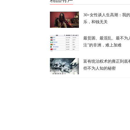
30+女性谈人生高潮：我
乐，和钱无关
最贫困、最混乱、最不为
炸河床、停核
注”的非洲，难上加难
经济
富有统治权术的雍正到底
天下事
些不为人知的秘密
伊朗与阿曼会
天下事
风暴眼 | 