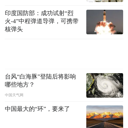
数据显示，中国移动电源市场规模约150亿
元，年产量近3亿台，占据全球总产量的
印度国防部：成功试射“烈
火-4”中程弹道导弹，可携带
80%。然而，繁荣的表象下暗流涌动。
核弹头
近两年，移动电源行业正经历一场前所未有
的“强监管”洗礼，这直接加速了头部品牌的
集中与尾部企业的出清。2025年上半年，多
起充电宝自燃事件集中爆发，将行业长期存
台风“白海豚”登陆后将影响
在的低价低质竞争、电芯以次充好等顽疾暴
哪些地方？
露在聚光灯下。
中国天气网
监管重拳随即落下。2025年6月，民航禁令直
中国最大的“环”，要来了
接明确了3C认证的强约束力。截至同年9
月，市场监管总局开展雷霆行动，暂停CCC