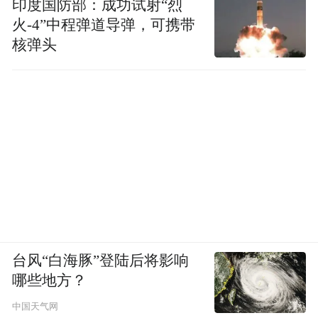
印度国防部：成功试射“烈
从国内市场来看，在罗马仕让出市场份额
火-4”中程弹道导弹，可携带
后，安克创新、酷态科凭借极客性能定位，
核弹头
绿联科技（301606.SH）、倍思、小米
（1810.HK）凭借大众需求定位，正在重塑
市场格局。消费者在新国标背景下，更愿意
为“安全”支付信任溢价，这为头部品牌带来
了红利。
谁会颠覆
阳萌言论的潜台词在于——消费电子行业残
酷无比，功能单一、易被上游设备集成替代
台风“白海豚”登陆后将影响
哪些地方？
的配件，终将被边缘化。
中国天气网