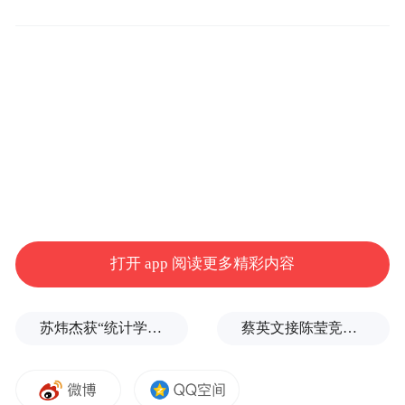
重夹击下，这个陪伴国人近20年的“续命神
器”，究竟还能走多远？
就公司而言，安克创新（300866.SZ）早已
“去充电宝化”。其充电宝业务在财报中已与
储能业务合并披露，阳萌在公开场合也刻意
淡化这一标签，试图打破“充电宝公司”的刻
板印象。6月14日，安克创新通过港交所聆讯
后，或将在香港主板挂牌上市，届时，公司
打开 app 阅读更多精彩内容
将实现“A+H”双重上市格局。
就充电宝这一储能终端市场而言，行业格局
苏炜杰获“统计学界的诺贝尔奖”，又是北大数院07级
蔡英文接陈莹竞选总部主委？郭正亮爆玄机：她的谋划是陈其迈
已然发生变化。真正的颠覆者，或许不是某
款“杀手级产品”，而是基础设施的无感化。