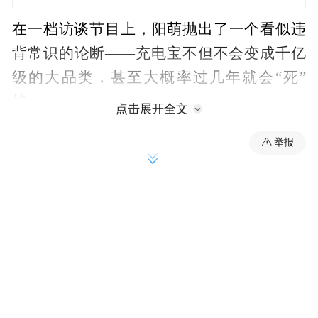
在一档访谈节目上，阳萌抛出了一个看似违
背常识的论断——充电宝不但不会变成千亿
级的大品类，甚至大概率过几年就会“死”
掉。
点击展开全文
这一言论迅速引发市场讨论。
举报
记者回溯该档长达3小时的完整采访视频后发
现，这番“惊人之语”实则是阳萌2016年发表
的观点，近期被截取传播后引发了误读。
尽管时间错位，但这一误读背后折射出的市
场焦虑更加真实。在技术迭代与强监管的双