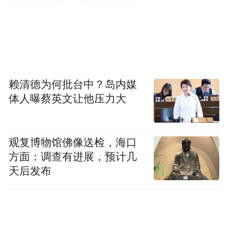
“去充电宝化”
安克创新成立于2011年，2020年在深交所上
市，靠充电器、充电宝等电子产品起家。
赖清德为何批台中？岛内媒
“充电宝大概过几年就死了。”这是阳萌2016
体人曝蔡英文让他压力大
年在浙江湖畔创业研学中心（曾称“湖畔大
学”）时的判断。
观复博物馆佛像送检，海口
逻辑在于，他用MP3、磁带机的生命周期来
方面：调查有进展，预计几
天后发布
类比充电宝，认为其生命周期不过10年至15
年，即2022年至2027年左右消费者将不再购
买，“但是我们相信充电宝这个品类一定会消
失。”