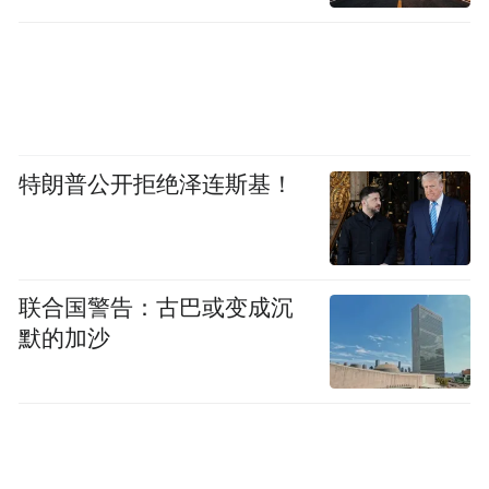
认证证书近9000张，撤销600余张。2025年
12月，认监委进一步公告，要求移动电源
CCC认证标志中新增追溯二维码。这一系列
动作标志着监管思路已从单纯的行业准入，
转向构建全链条、可追溯的长效机制。
特朗普公开拒绝泽连斯基！
更为严苛的挑战在于标准的升级。2026年4
月，移动电源新国标正式落地，并预计于
2027年4月强制实施。早在2025年11月，工
联合国警告：古巴或变成沉
默的加沙
信部发布的《移动电源安全技术规范》征求
意见稿及随后的报批稿，已为行业划定了红
线。
新国标核心改进包括：透明度，新增要求标