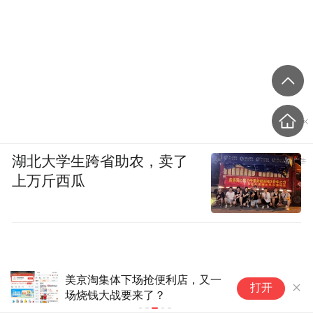
湖北大学生跨省助农，卖了
上万斤西瓜
美京淘集体下场抢便利店，又一
从
打开
场烧钱大战要来了？
盘