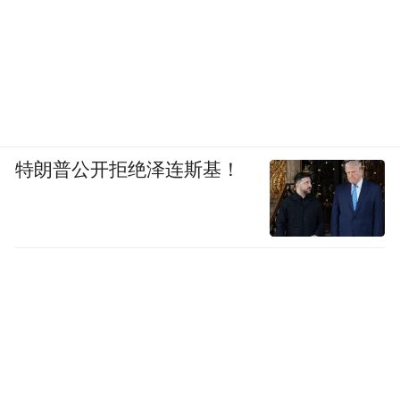
注制造商、生产日期、建议安全使用年限等
信息；智能化，要求配备智能化管理系统，
具备正常状态监测、异常信息存储和信息读
取功能；安全性，引入多项电芯强化安全测
试，过充电、挤压、针刺、热滥用、析锂检
特朗普公开拒绝泽连斯基！
测、热失控等测试标准大幅提高，同时将监
管触角延伸至原材料管控与生产过程质量管
理。
国泰君安证券预计，新国标的实施将大幅提
高行业门槛，近七成现有产能因无法达标将
被迫退出市场。大量缺乏品控和研发能力的
贴牌厂商面临出清风险，而符合更高测试标