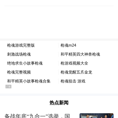
虽然事后看这一判断略显激进，但危机感驱
动了安克创新的转型，让公司走上了多元化
之路。该公司构建起智能充电储能、智能家
居及智能影音三大产品线，采用无厂模式，
专注于智能设备的设计与销售，生产制造外
包。
到2025年，安克创新营收305.14亿元，稳坐A
股跨境电商“一哥”交椅。其中，充电储能类
营收154.02亿元，同比增长21.59%，占比过
半。资本市场的动作更为迅猛。6月14日，安
热点新闻
克创新通过港交所聆讯，随即启动港股IPO，
备战年底“九合一”选举，国
拟筹资不超过7亿美元。招股书披露，募集资