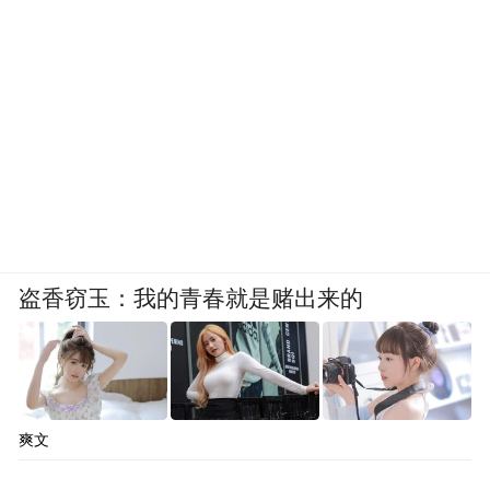
目前，手机厂商正试图从源头“杀死”充电
宝。荣耀、一加、REDMI等品牌竞相推出
9000mAh甚至10000mAh超大电池机型，vivo
Y600 Pro等机型更是号称能续航三天。同
时，80W-120W的超级快充技术，让用户在
咖啡馆或车内利用碎片时间即可快速回血。
然而，电池容量的提升并未彻底消灭焦虑。
艾媒咨询调查显示，超九成消费者仍频繁遭
盗香窃玉：我的青春就是赌出来的
遇电量不足，长时间外出仍是共享充电宝的
第一大使用场景。
真正的颠覆者，或许不是某款“杀手级产
爽文
品”，而是基础设施的无感化。