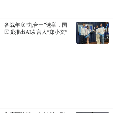
准的优质电芯、新增的BMS芯片及TFT屏幕
等硬件升级，将显著推高制造成本。行业正
从中低端的无序价格战，向高质量、集成化
备战年底“九合一”选举，国
的制造转型。
民党推出AI发言人“郑小文”
昔日的“性价比之王”罗马仕便是这一轮洗牌
中的典型样本。因品控问题陷入停工停产风
波后，2026年6月再曝“易主”消息。天眼查数
据显示，原股东雷桂斌、雷灿已彻底退出，
这家昔日巨头现由成立于2026年3月、注册资
本仅1万元的江门市聚安科技有限公司全资持
股。罗马仕的退场，直接让出了超10%的市
场份额。