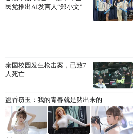
民党推出AI发言人“郑小文”
金将重点投向产品创新、研发投入、品牌提
升及供应链升级。
扛起营收大旗的已不再是传统的充电宝，而
是价值更高的便携式储能和阳台储能业务。
泰国校园发生枪击案，已致7
而在充电宝产品策略上，安克创新正在做“减
人死亡
法”。
在5月12日的年度股东大会上，公司高层坦承
盗香窃玉：我的青春就是赌出来的
过去产品型号过多是品控隐患的根源，2024
年仅充电宝产品就多达100款。“无论如何也
不应该有100款，没有公司能做好100款充电
宝的品质。”过去18个月，安克已削减约70%