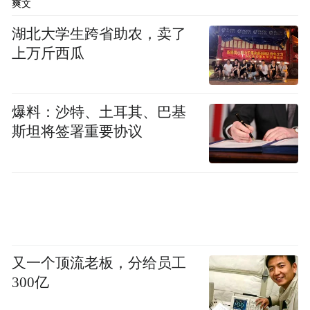
爽文
的充电产品型号，未来18个月计划继续削减
湖北大学生跨省助农，卖了
50%至70%。
上万斤西瓜
磁吸式无线充电宝是安克的拳头产品。根据
QYResearch报告，2025年全球磁吸式无线充
爆料：沙特、土耳其、巴基
电宝市场规模约20.5亿美元，安克创新紧随
斯坦将签署重要协议
苹果之后，位居全球第二。
行业变局
充电宝行业发展至今，已是一个极其成熟的
消费电子品类。核心逻辑始终未变：解决电
又一个顶流老板，分给员工
子设备随时随地的补能焦虑。
300亿