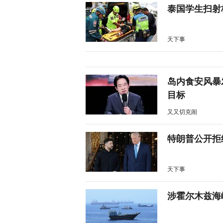
泰国学生扫射
天下事
岛内食安风暴
目标
又又切克闹
特朗普公开拒
天下事
涉霍尔木兹海