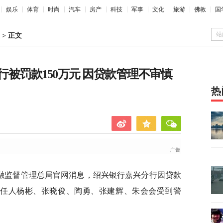
娱乐
体育
时尚
汽车
房产
科技
军事
文化
旅游
佛教
国
站
>
正文
被罚款150万元 因贷款管理不审慎
热
金融监督管理总局官网消息，绍兴银行嘉兴分行因贷款
责任人杨彬、张晓俊、陶勇、张建辉、朱会会受到警