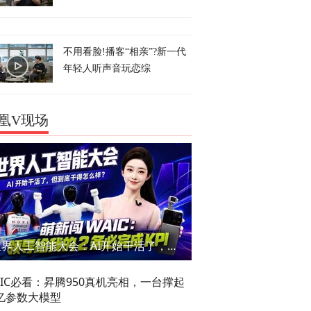
不用看脸!播客“相亲”?新一代
年轻人听声音玩恋综
凰V现场
世界人工智能大会：AI开始干活了，但到底干的怎么样？萌新闯WAIC
AIC必看：昇腾950真机亮相，一台撑起
亿参数大模型