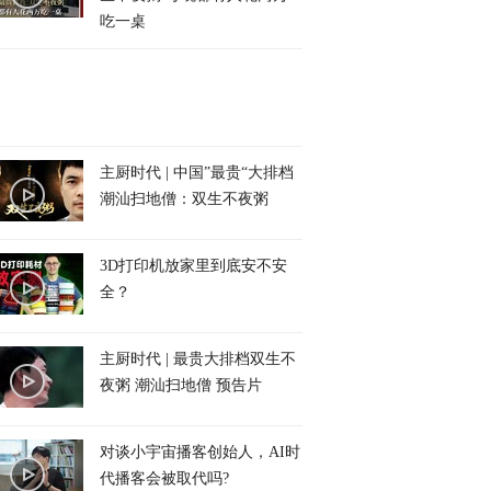
吃一桌
主厨时代 | 中国”最贵“大排档
潮汕扫地僧：双生不夜粥
3D打印机放家里到底安不安
全？
主厨时代 | 最贵大排档双生不
夜粥 潮汕扫地僧 预告片
对谈小宇宙播客创始人，AI时
代播客会被取代吗?