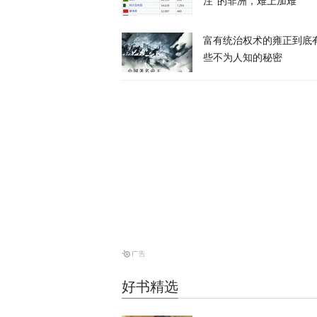
一个月囤20
注”的非洲，难上加难
寻味？
富有统治权术的雍正到底
又又切克闹
些不为人知的秘密
美媒爆料：特
天下事
“他背叛了我
战2028大选
天下事
风声丨“冯院
好书精选
风声