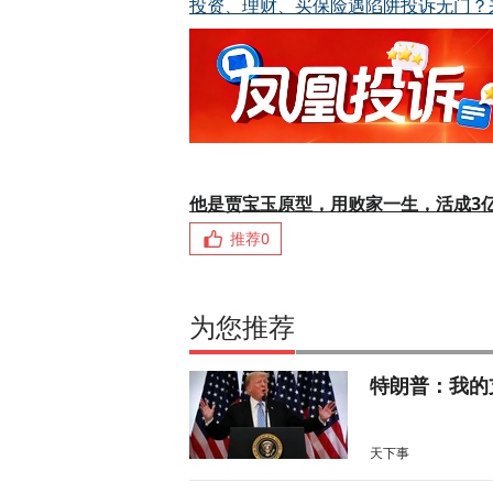
投资、理财、买保险遇陷阱投诉无门？
他是贾宝玉原型，用败家一生，活成3
推荐
0
为您推荐
特朗普：我的
天下事