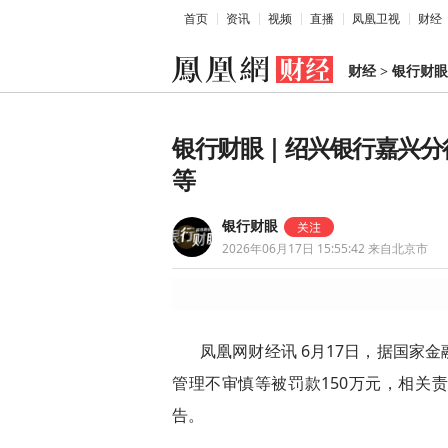
首页
资讯
视频
直播
凤凰卫视
财经
财经
>
银行财眼
银行财眼｜绍兴银行嘉兴分行
等
银行财眼
2026年06月17日 15:55:42
来自北京市
凤凰网财经讯 6月17日，据国家
管理不审慎等被罚款150万元，相关
告。