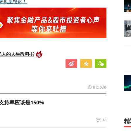
来凤凰投诉！
亿人的人生教科书
算法反馈
支持率应该是150%
16
精