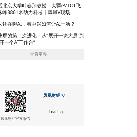
话北京大学叶春翔教授：大疆eVTOL飞
珠峰8861米助力科考｜凤凰V现场
人还在聊AI，看中兴如何让AI干活？
叠屏的第二次进化：从“展开一块大屏”到
展开一个AI工作台”
查看更多
凤凰财经
Loading...
凤凰财经官方微信