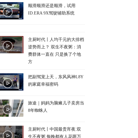
顺滑顺滑还是顺滑，试用
ID.ERA 9X驾驶辅助系统
主厨时代丨人均千元的大排档
逆势而上？ 双生不夜粥：消
费群体一直在 只是换了个地
方
把副驾宠上天，东风风神L8Y
的家庭幸福密码
旅途｜妈妈为脑瘫儿子卖房当
8年蜘蛛人
主厨时代丨中国最贵宵夜:双
生不夜粥 每晚都有人花两万