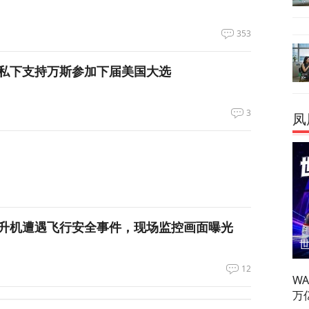
353
私下支持万斯参加下届美国大选
3
凤
升机遭遇飞行安全事件，现场监控画面曝光
12
W
万
，台军丢盔弃甲，赖清德深夜逃跑，赌解放军