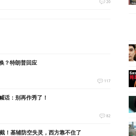
20
换？特朗普回应
117
喊话：别再作秀了！
82
拦截！基辅防空失灵，西方靠不住了