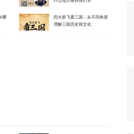
万吨！美国囤铜量或破百年纪录，背后意图耐人
什么地方值得我们学
有哪
烈火群飞看三国：从不同角度
8
理解三国历史和文化
朗普与美防长爆发激烈争执
124
们所有人！”反特朗普右翼密会，拟推卡尔森备
37
长看上你了”，背后有大问题
744