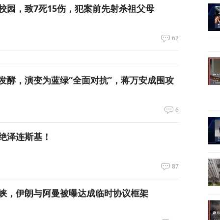
校园，致7死15伤，犯案前先射杀祖父母
62
发酵，演变为蓝绿“全面对抗”，蒋万安成围攻
6
绝泽连斯基！
87
峡，伊朗与阿曼被曝达成临时协议框架