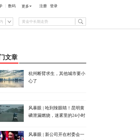
学
数码
注册
登录
更多
内
门文章
杭州断臂求生，其他城市要小
心了
风暴眼 | 呛到辣眼睛！昆明黄
磷泄漏燃烧，迷雾里的24小时
风暴眼 | 新公司开在村委会一