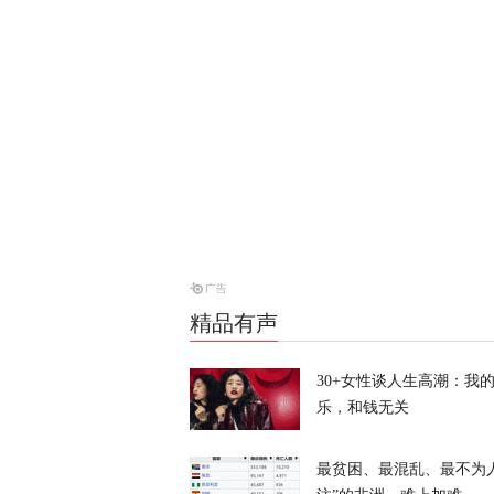
抓不到？
又又切克闹
俄方痛斥日本
罗斯
天下事
西班牙前线观
命游向欧洲？
凤凰大参考
精品有声
30+女性谈人生高潮：我
乐，和钱无关
最贫困、最混乱、最不为