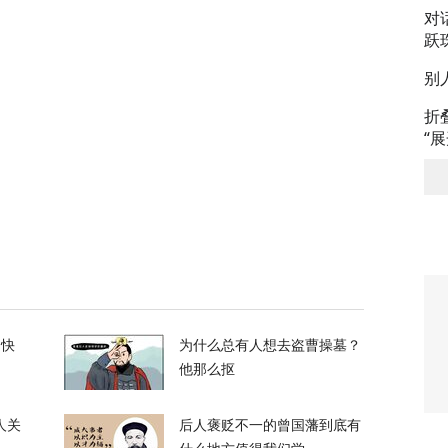
对
跃
12
别
政客广岛致辞：不提美国是投弹国，却批评俄
折
“
373
察：一条社交媒体视频，为何让上万年轻人赌
39
的快
为什么总有人想去盗曹操墓？
他那么抠
人关
后人褒贬不一的曾国藩到底有