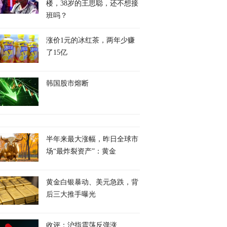
楼，38岁的王思聪，还不想接
班吗？
涨价1元的冰红茶，两年少赚
了15亿
韩国股市熔断
半年来最大涨幅，昨日全球市
场“最炸裂资产”：黄金
黄金白银暴动、美元急跌，背
后三大推手曝光
收评：沪指震荡反弹涨