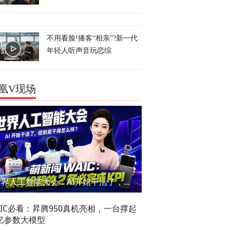
不用看脸!播客“相亲”?新一代
年轻人听声音玩恋综
凰V现场
世界人工智能大会：AI开始干活了，但到底干的怎么样？萌新闯WAIC
AIC必看：昇腾950真机亮相，一台撑起
亿参数大模型