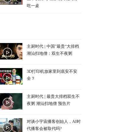
吃一桌
主厨时代 | 中国”最贵“大排档
潮汕扫地僧：双生不夜粥
3D打印机放家里到底安不安
全？
主厨时代 | 最贵大排档双生不
夜粥 潮汕扫地僧 预告片
对谈小宇宙播客创始人，AI时
代播客会被取代吗?