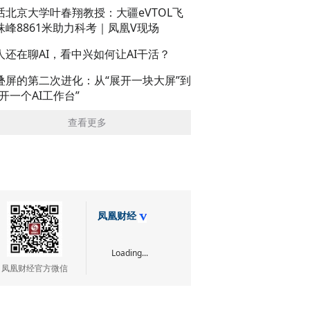
话北京大学叶春翔教授：大疆eVTOL飞
珠峰8861米助力科考｜凤凰V现场
人还在聊AI，看中兴如何让AI干活？
叠屏的第二次进化：从“展开一块大屏”到
展开一个AI工作台”
查看更多
凤凰财经
Loading...
凤凰财经官方微信