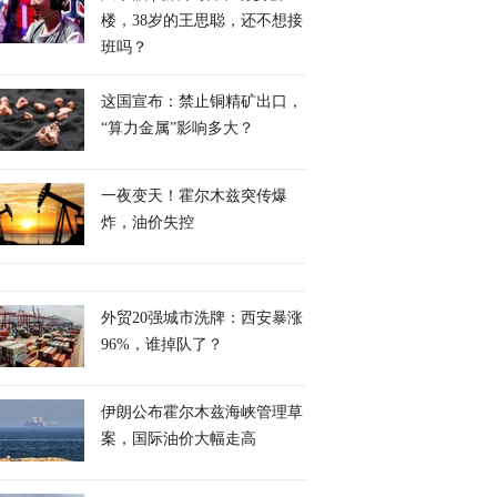
楼，38岁的王思聪，还不想接
班吗？
这国宣布：禁止铜精矿出口，
“算力金属”影响多大？
一夜变天！霍尔木兹突传爆
炸，油价失控
外贸20强城市洗牌：西安暴涨
96%，谁掉队了？
伊朗公布霍尔木兹海峡管理草
案，国际油价大幅走高