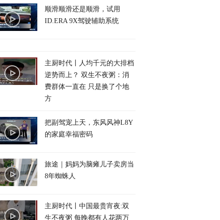
顺滑顺滑还是顺滑，试用
ID.ERA 9X驾驶辅助系统
主厨时代丨人均千元的大排档
逆势而上？ 双生不夜粥：消
费群体一直在 只是换了个地
方
把副驾宠上天，东风风神L8Y
的家庭幸福密码
旅途｜妈妈为脑瘫儿子卖房当
8年蜘蛛人
主厨时代丨中国最贵宵夜:双
生不夜粥 每晚都有人花两万