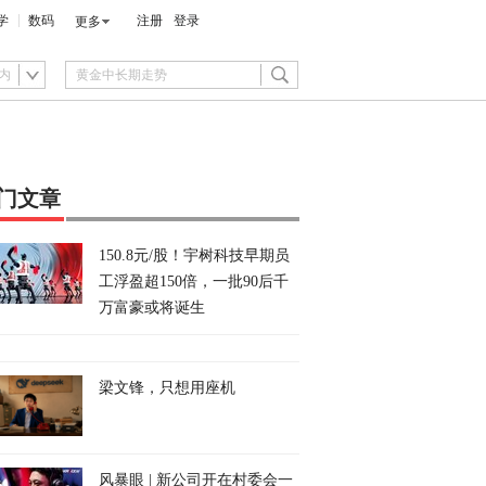
学
数码
注册
登录
更多
内
门文章
150.8元/股！宇树科技早期员
工浮盈超150倍，一批90后千
万富豪或将诞生
梁文锋，只想用座机
风暴眼 | 新公司开在村委会一