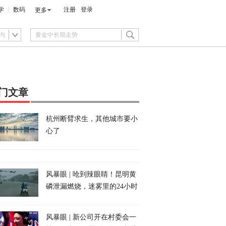
学
数码
注册
登录
更多
内
门文章
杭州断臂求生，其他城市要小
心了
风暴眼 | 呛到辣眼睛！昆明黄
磷泄漏燃烧，迷雾里的24小时
风暴眼 | 新公司开在村委会一