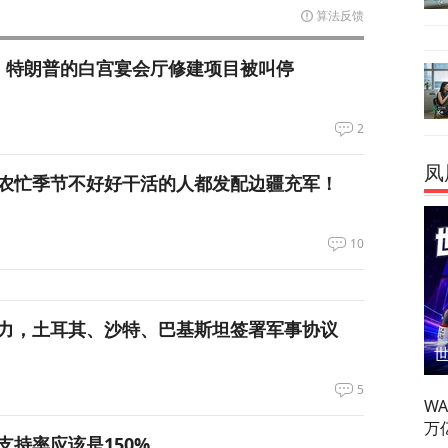
算法反馈
，特朗普的白宫宴会厅修建项目被叫停
2
凤
农忙季节不好好干活的人都发配边疆充军！
10
力，土耳其、沙特、巴基斯坦签署军事协议
5
W
万
支持率应该是150%