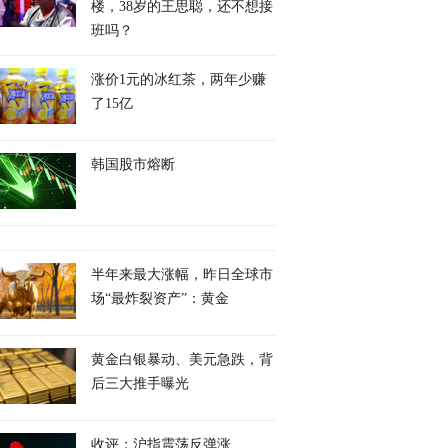
楼，38岁的王思聪，还不想接
班吗？
涨价1元的冰红茶，两年少赚
了15亿
韩国股市熔断
半年来最大涨幅，昨日全球市
场“最炸裂资产”：黄金
黄金白银暴动、美元急跌，背
后三大推手曝光
收评：沪指震荡反弹涨