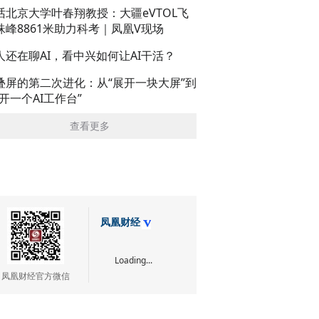
话北京大学叶春翔教授：大疆eVTOL飞
珠峰8861米助力科考｜凤凰V现场
人还在聊AI，看中兴如何让AI干活？
叠屏的第二次进化：从“展开一块大屏”到
展开一个AI工作台”
查看更多
凤凰财经
Loading...
凤凰财经官方微信