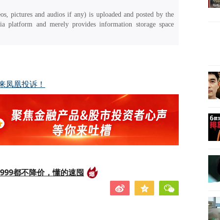
os, pictures and audios if any) is uploaded and posted by the
a platform and merely provides information storage space
来凤凰投诉！
999都不降价，懂的速囤