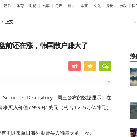
娱乐
体育
时尚
汽车
房产
科技
军事
文化
旅游
佛教
国
站
>
正文
eX盘前还在涨，韩国散户赚大了
热
curities Depository）周三公布的数据显示，在
者净买入价值7.9593亿美元（约合1.215万亿韩元）
者有史以来单日海外股票买入额最大的一次。