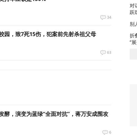
对
跃
34
别
校园，致7死15伤，犯案前先射杀祖父母
折
“
63
发酵，演变为蓝绿“全面对抗”，蒋万安成围攻
6