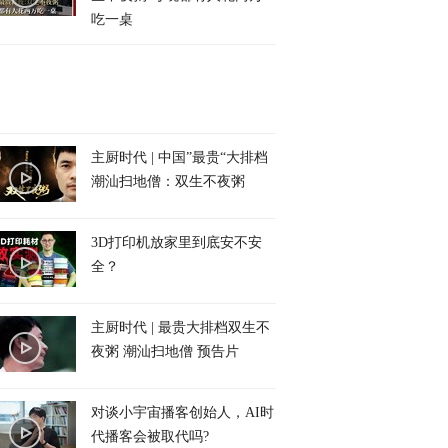
吃一桌
主厨时代 | 中国”最贵“大排档
潮汕扫地僧：双生不夜粥
3D打印机放家里到底安不安
全？
主厨时代 | 最贵大排档双生不
夜粥 潮汕扫地僧 预告片
对谈小宇宙播客创始人，AI时
代播客会被取代吗?