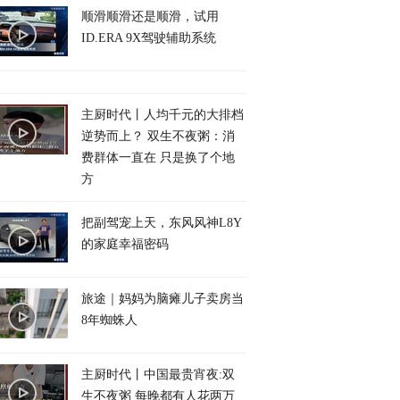
顺滑顺滑还是顺滑，试用
ID.ERA 9X驾驶辅助系统
主厨时代丨人均千元的大排档
逆势而上？ 双生不夜粥：消
费群体一直在 只是换了个地
方
把副驾宠上天，东风风神L8Y
的家庭幸福密码
旅途｜妈妈为脑瘫儿子卖房当
8年蜘蛛人
主厨时代丨中国最贵宵夜:双
生不夜粥 每晚都有人花两万