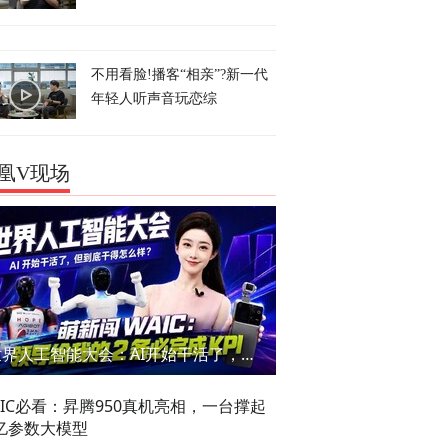
不用看脸!播客“相亲”?新一代
年轻人听声音玩恋综
凰V现场
世界人工智能大会：AI开始干活了，但到底干的怎么样？萌新闯WAIC
AIC必看：昇腾950真机亮相，一台撑起
亿参数大模型