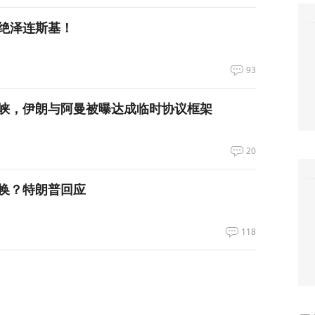
绝泽连斯基！
93
峡，伊朗与阿曼被曝达成临时协议框架
20
换？特朗普回应
118