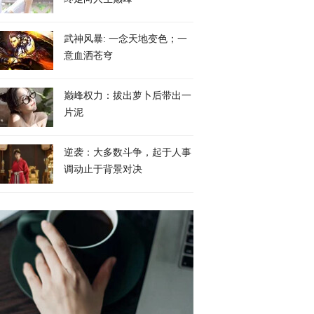
武神风暴: 一念天地变色；一
意血洒苍穹
巅峰权力：拔出萝卜后带出一
片泥
逆袭：大多数斗争，起于人事
调动止于背景对决