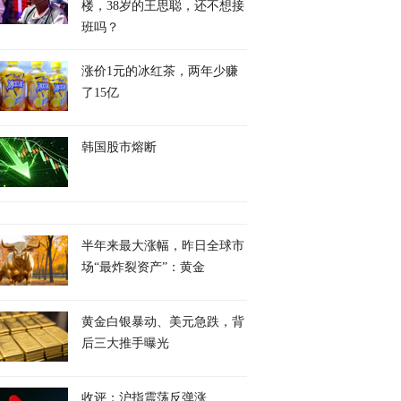
楼，38岁的王思聪，还不想接
班吗？
涨价1元的冰红茶，两年少赚
了15亿
韩国股市熔断
半年来最大涨幅，昨日全球市
场“最炸裂资产”：黄金
黄金白银暴动、美元急跌，背
后三大推手曝光
收评：沪指震荡反弹涨