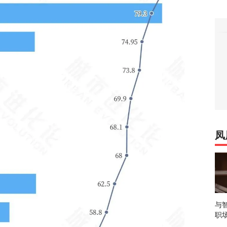
凤
与
职