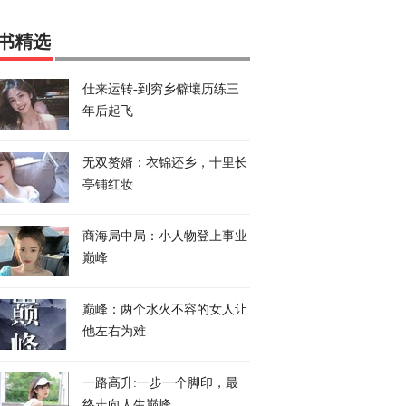
书精选
仕来运转-到穷乡僻壤历练三
年后起飞
无双赘婿：衣锦还乡，十里长
亭铺红妆
商海局中局：小人物登上事业
巅峰
巅峰：两个水火不容的女人让
他左右为难
一路高升:一步一个脚印，最
终走向人生巅峰