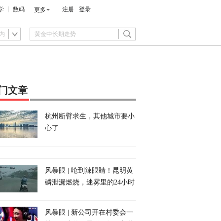
学
数码
注册
登录
更多
内
门文章
杭州断臂求生，其他城市要小
心了
风暴眼 | 呛到辣眼睛！昆明黄
磷泄漏燃烧，迷雾里的24小时
风暴眼 | 新公司开在村委会一