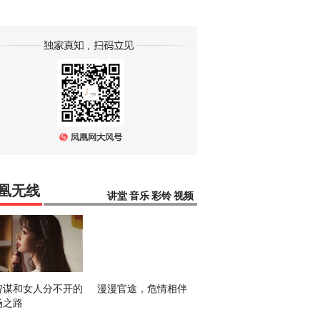
凰无线
讲堂
音乐
彩铃
视频
智谋和女人分不开的
漫漫官途，危情相伴
场之路