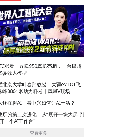
世界人工智能大会：AI开始干活了，但到底干的怎么样？萌新闯WAIC
AIC必看：昇腾950真机亮相，一台撑起
亿参数大模型
话北京大学叶春翔教授：大疆eVTOL飞
珠峰8861米助力科考｜凤凰V现场
人还在聊AI，看中兴如何让AI干活？
叠屏的第二次进化：从“展开一块大屏”到
展开一个AI工作台”
查看更多