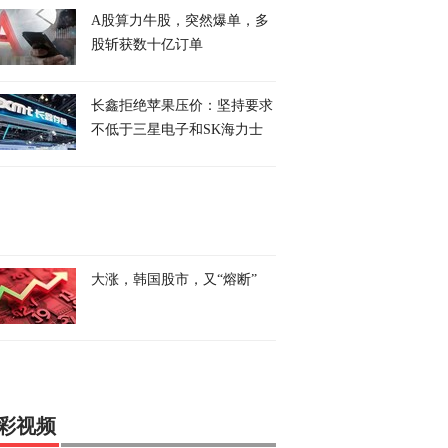
A股算力牛股，突然爆单，多
股斩获数十亿订单
长鑫拒绝苹果压价：坚持要求
不低于三星电子和SK海力士
大涨，韩国股市，又“熔断”
彩视频