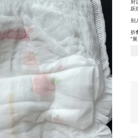
对
跃
别
折
“