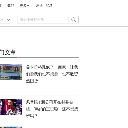
学
数码
注册
登录
更多
内
门文章
显卡价格涨疯了，商家：让我
们卖我们也不想卖，也不敢贸
然囤货
风暴眼 | 新公司开在村委会一
楼，38岁的王思聪，还不想接
班吗？