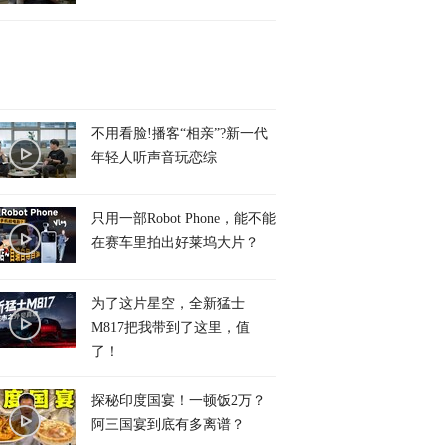
不用看脸!播客“相亲”?新一代
年轻人听声音玩恋综
只用一部Robot Phone，能不能
在赛车里拍出好莱坞大片？
为了这片星空，全新猛士
M817把我带到了这里，值
了！
探秘印度国宴！一顿饭2万？
阿三国宴到底有多离谱？