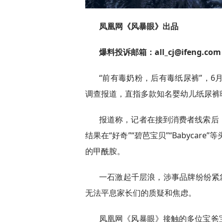
凤凰网《风暴眼》出品
爆料投诉邮箱：all_cj@ifeng.com
“前有毒奶粉，后有毒纸尿裤”，6
调查报道，直指多款知名婴幼儿纸尿裤
报道称，记者在接到消费者线索后
结果在“好奇”“碧芭宝贝”“Babyca
的甲酰胺。
一石激起千层浪，涉事品牌纷纷紧
无法平息家长们的质疑和焦虑。
凤凰网《风暴眼》接触的多位宝爸