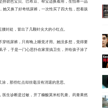
坚持碧芭宝贝、巴布豆、帮宝适换着用，生怕单一品
，她又换了好奇纸尿裤，一次性买了四大包，想着孩
近腰封处，冒出了几颗针尖大的小红点。
不穿纸尿裤，只有晚上睡觉才用。她没多想，觉得要
虱子，于是一门心思扑在家里搞卫生，并给孩子涂了
又涂，那些红点却丝毫没有消退的意思。
，医生诊断是过敏，开了糠酸莫米松乳膏。药膏果然