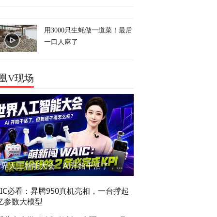
用3000只生蚝做一道菜！最后
一口人麻了
凰V现场
世界人工智能大会：AI开始干活了，但到底干的怎么样？萌新闯WAIC
AIC必看：昇腾950真机亮相，一台撑起
亿参数大模型