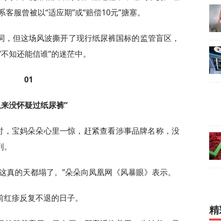
客服曾被以“适应期”或“赔偿10元”搪塞。
词，但这场风波撕开了现行纸尿裤国标的监管盲区，
不知还能信谁”的迷茫中。
01
从来没怀疑过纸尿裤”
道时，宝妈朵朵心里一惊，赶紧查看涉事品牌名称，没
列。
这真的天都塌了。”朵朵向凤凰网《风暴眼》表示。
前红疹反复不退的日子。
精