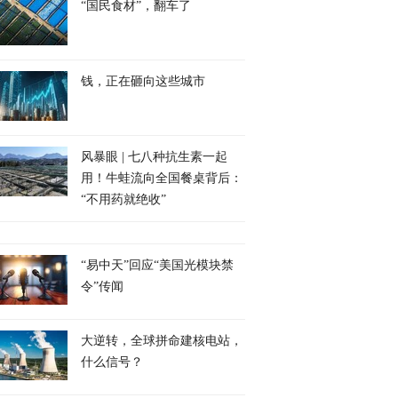
“国民食材”，翻车了
钱，正在砸向这些城市
风暴眼 | 七八种抗生素一起
用！牛蛙流向全国餐桌背后：
“不用药就绝收”
“易中天”回应“美国光模块禁
令”传闻
大逆转，全球拼命建核电站，
什么信号？