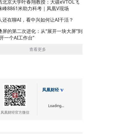
话北京大学叶春翔教授：大疆eVTOL飞
珠峰8861米助力科考｜凤凰V现场
人还在聊AI，看中兴如何让AI干活？
叠屏的第二次进化：从“展开一块大屏”到
展开一个AI工作台”
查看更多
凤凰财经
Loading...
凤凰财经官方微信