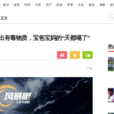
娱乐
体育
时尚
汽车
房产
科技
军事
文化
旅游
佛教
国
站
>
正文
出有毒物质，宝爸宝妈的“天都塌了”
热