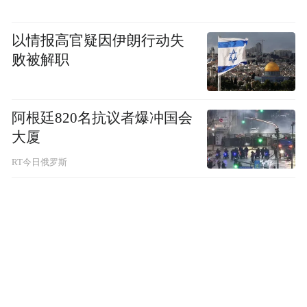
以情报高官疑因伊朗行动失
败被解职
阿根廷820名抗议者爆冲国会
大厦
RT今日俄罗斯