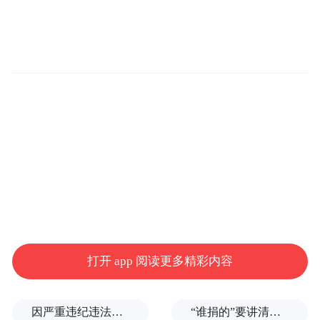
打开 app 阅读更多精彩内容
因严重违纪违法，金融监管总局原局长李云泽被罢免全国人大代表
“谁捐的”要讲清楚，爱心不能被截胡