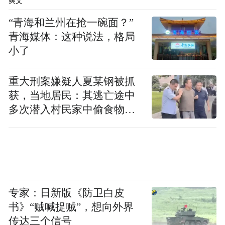
爽文
“青海和兰州在抢一碗面？”
青海媒体：这种说法，格局
小了
重大刑案嫌疑人夏某钢被抓
获，当地居民：其逃亡途中
多次潜入村民家中偷食物被
发现
专家：日新版《防卫白皮
书》“贼喊捉贼”，想向外界
传达三个信号