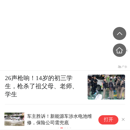
26声枪响！14岁的初三学
生，枪杀了祖父母、老师、
学生
在微信朋友圈吐槽前老板被起
4
打开
诉，法院判决明确3天可见不能
尸
免责