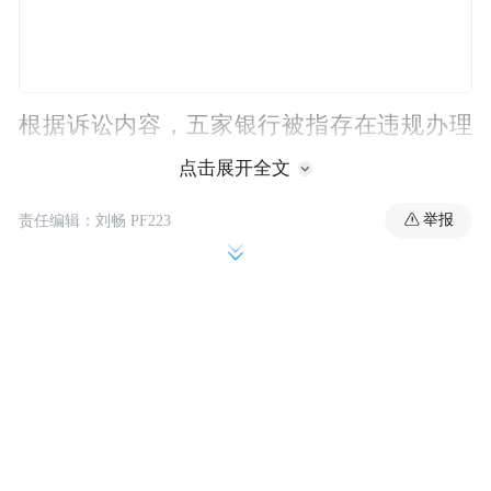
根据诉讼内容，五家银行被指存在违规办理
紫晶存储相关对外担保，隐瞒资金受限事
点击展开全文
实，并向原告提供虚假银行函证回函等行
举报
责任编辑：刘畅 PF223
为。
公开资料显示，2023年5月，紫晶存储财务造
假事发后，作为保荐机构的中信建投联合其
他中介，先行出资10.86亿元，对共计1.7万名
遭受损失的投资者完成全额赔付。
根据中国证监会2023年4月下发的《行政处罚