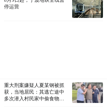
8月9日起，宁波地铁全线暂
停运营
重大刑案嫌疑人夏某钢被抓
获，当地居民：其逃亡途中
多次潜入村民家中偷食物被
发现