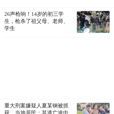
26声枪响！14岁的初三学
生，枪杀了祖父母、老师、
学生
重大刑案嫌疑人夏某钢被抓
获，当地居民：其逃亡途中