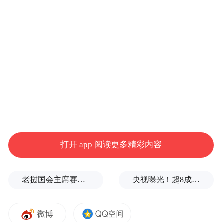
决定书》，紫晶存储长期隐瞒大量对外担保
事项，2016年至2021年间均存在未按规定披
露的对外担保行为。
紫晶存储2022年发布的公告显示，控人郑穆
私自安排公司及子公司用总计3.73亿元的银
行定期存单，为14家企业在4家银行的贷款提
供质押担保，但是全程未履行上市公司的信
息披露流程。
打开 app 阅读更多精彩内容
老挝国会主席赛宋蓬逝世
央视曝光！超8成睫毛胶样品检出致癌物，部分成分接近502胶！