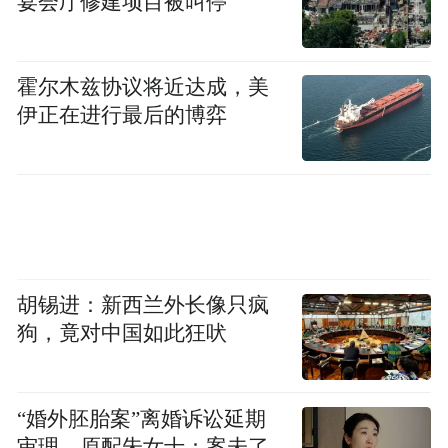
宴会厅修建项目被叫停
霍尔木兹协议将近达成，美
伊正在进行最后的博弈
胡锡进：新西兰外长像只疯
狗，竟对中国如此狂吠
“婚外胚胎案”离婚诉讼延期
审理，原配朱女士：案未了