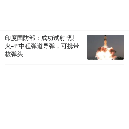
两套体系的审核标准、覆盖范围完全不同，
因此工商登记通过、拿到营业执照，并不代
表店名的使用就符合商标法的要求，自然也
印度国防部：成功试射“烈
不能豁免商标侵权的法律责任。
火-4”中程弹道导弹，可携带
核弹头
近年来，监管部门有发布相关改革的文件。
比如在2025年3月，国家知识产权局等七部门
联合发布《关于进一步优化知识产权领域营
商环境的意见》（国知发服字〔2025〕5
号），明确提出“在确保数据安全的前提下，
推动专利、商标信息与经营主体信息的共享
应用，深化商标审查与经营主体登记在业务