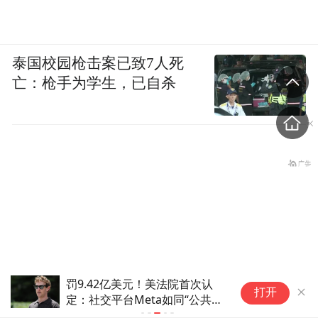
泰国校园枪击案已致7人死
亡：枪手为学生，已自杀
罚9.42亿美元！美法院首次认
O
打开
定：社交平台Meta如同“公共危
A
害”，对青少年造成伤害
备战年底“九合一”选举，国