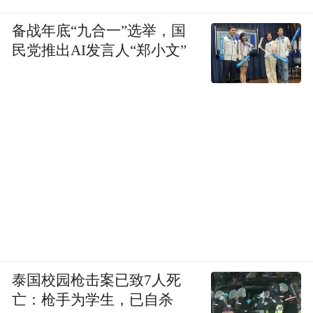
领域的协同”。
备战年底“九合一”选举，国
民党推出AI发言人“郑小文”
但上海申宜禾律师事务所律师李海权对凤凰
网《风暴眼》表示，现阶段仅实现数据可
查、风险提示，未做到登记系统与商标库实
时双向强制核验，行政审查仍分两套体系。
虽在某些省份，登记起名时会自动比对商标
数据、对知名品牌字号自动预警，但全国尚
未统一推行，这将是《商标法》未来立法修
订的长期目标之一。
基于现行法律框架来看，品牌方的批量起诉
泰国校园枪击案已致7人死
行为，完全属于合法维权范畴，且国内司法
亡：枪手为学生，已自杀
实践中，已有大量同类判例为品牌方的维权