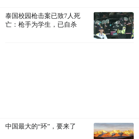
同的是当地有一家2026年新开业的“如家酒店
neo酒店”，品牌方的索赔金额更大。
泰国校园枪击案已致7人死
亡：枪手为学生，已自杀
除了撤诉道歉，类似案件更多的品牌会坚持
诉讼。
6月21日，有媒体报道桔子酒店起诉河南平顶
山“橘子宾馆”，其命运与冯先生十分相似，
坐落在县城街角，宾馆只有16间客房，被索
赔10万元。
据此前法院传票显示开庭时间是6月25日，但
据媒体报道，舆论发酵后，被告接到平顶山
中国最大的“环”，要来了
湛河区法院电话通知，原告申请延期开庭，