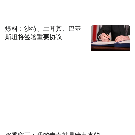
《风暴眼》表示，法院支持品牌方的原因在
于：首先服务类别完全重合，且“如家”是全
国知名经济型连锁酒店品牌，长期大范围使
爆料：沙特、土耳其、巴基
用，具备极强显著性与市场辨识度；司法裁
斯坦将签署重要协议
判中，判断近似以普通消费者一般注意力、
隔离观察、结合商标知名度综合判断。
02
被批量盯上的县域小店
近年这类商标纠纷事件正在密集涌现，已超
出了个案范畴。
梳理近期公开报道可以发现，多家连锁品牌