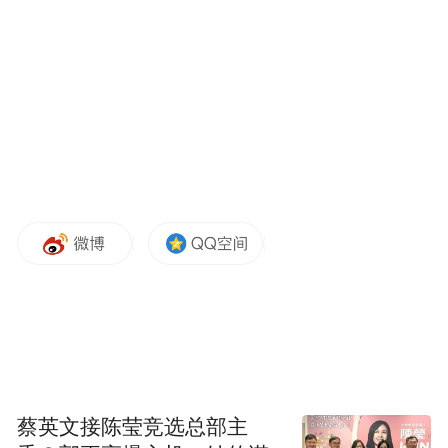
的合理边界究竟在哪？这究竟是品牌维权的
正当之举，还是瞄准小微商家的围猎？
01
经营十五年，突然成了侵权者
2011 年，冯先生在阳新县兴国镇开出这家小
旅馆，取名 “美如家快捷酒店”，本意是取
“美丽如家” 的寓意，想让住店的客人觉得舒
适贴心。
冯先生其实做了预防工作，他对媒体表示“我
们知道如家是知名连锁品牌，特意在前面加
蔡英文接陈莹竞选总部主