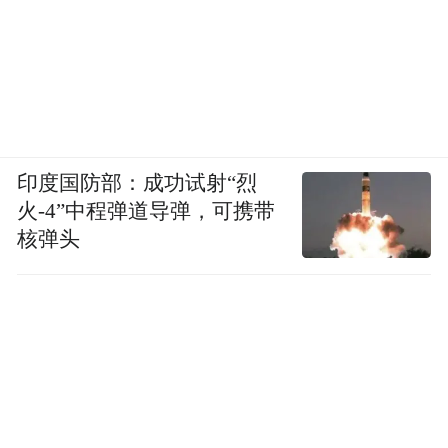
图为和美酒店管理（上海）有限公司相关裁判文书 图
源|企查查
印度国防部：成功试射“烈
火-4”中程弹道导弹，可携带
不少文书支持/部分支持原告“停止侵害商标
核弹头
权及不正当竞争行为，在其经营场所和宣传
中立即停止使用侵犯原告“如家”注册商标专
用权的文字和服务标识”的诉求，判决赔偿金
额几千元到数万元不等。
上海申宜禾律师事务所律师李海权对凤凰网