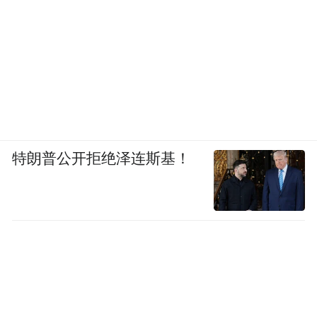
年，为什么会被品牌方找上门维权？
上海申宜禾律师事务所律师李海权对凤凰网
《风暴眼》表示，字号权与注册商标权的冲
突，在商标侵权类案件中十分常见。
二者分属两套完全独立的审查管理体系，营
特朗普公开拒绝泽连斯基！
业执照登记的企业字号，也就是店家日常使
用的店名，由各级市场监管部门负责登记，
核名环节仅核查同一登记辖区内的字号是否
重复，并不会自动对接全国商标数据库做侵
权风险筛查；而注册商标由国家知识产权局
统一核准注册，在全国同类服务范围内享有
专用权、受法律保护。