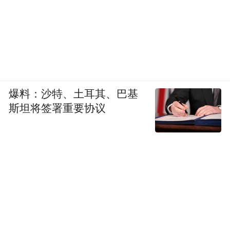
一边是布局全国、拥有成熟运营体系和专业
法务团队的连锁头部品牌，维权流程标准
化、批量化，已然形成完整闭环；另一边是
扎根街巷、深耕乡镇社区十几年的个体小
店，店主起早贪黑、薄利经营，仅凭一己之
力养家糊口，毫无法律风控能力与应诉底
爆料：沙特、土耳其、巴基
斯坦将签署重要协议
气。
当实力悬殊的双方对簿公堂，公众的情感天
平，会自然而然偏向弱势的小微经营者。
舆论的争议，从来不是大众无视知识产权保
护的法律准则，而是源自最朴素的社会同理
心。