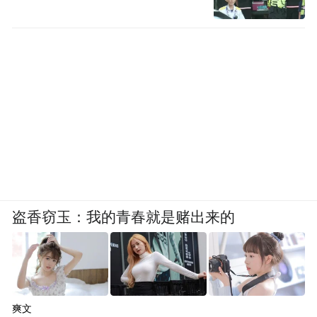
行为提供支撑。
从纯粹法理层面而言，注册商标权受法律明
确保护，品牌权利人依法维护自身知识产
权、打击商标近似使用行为，是规范市场秩
序、守护品牌价值的正常市场行为，具备充
分的合法性与合理性。
可跳出冰冷的法条与判例，站在公众视角审
视，这场声势浩大的批量维权事件，早已不
盗香窃玉：我的青春就是赌出来的
是简单的法律纠纷，背后折射的市场与民生
问题，远比法理本身更值得深思，这也是大
众始终不买账、舆论持续争议的关键。
爽文