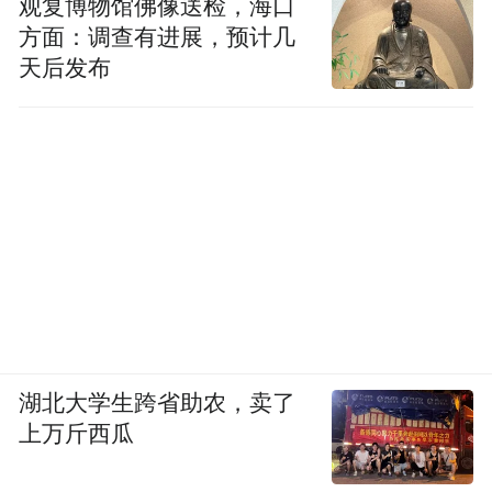
和美酒店管理（上海）有限公司，共有647条
观复博物馆佛像送检，海口
方面：调查有进展，预计几
以侵害商标权纠纷为由裁判文书。
天后发布
湖北大学生跨省助农，卖了
上万斤西瓜