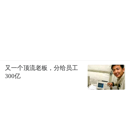
一场官司，最后变成了一个和解的故事。
凤凰网《风暴眼》梳理发现，被“遇见小面”
起诉的商家，有着相似的特征：都是个体工
商户，规模小、利润薄；店名中都含有 “遇见
小面” 或近似字样；大多分布在三四线城市，
当地没有遇见小面的官方门店；索赔金额大
多在几千元到一万元之间，刚好是小商家能
又一个顶流老板，分给员工
300亿
够承受、又不愿意花时间精力打官司的数
额。