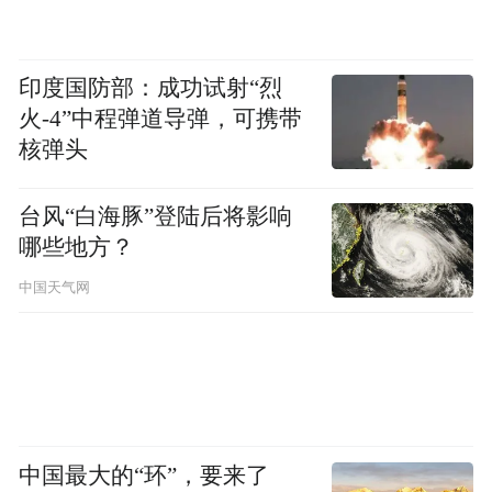
印度国防部：成功试射“烈
火-4”中程弹道导弹，可携带
核弹头
台风“白海豚”登陆后将影响
哪些地方？
中国天气网
图为整改后的酒店门头 图源|网络
收到传票后，冯先生没敢拖延，他第一时间
中国最大的“环”，要来了