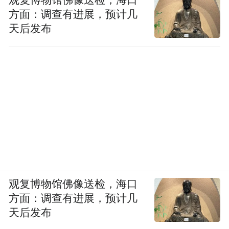
观复博物馆佛像送检，海口
易引发公众对维权尺度的争议。
方面：调查有进展，预计几
天后发布
因为在网友眼中，这些街边老店承载着城市
的烟火气，维系着普通家庭的生计，小商户
赚的每一分收入，都是熬出来的辛苦钱，公
众自然会带入同理心去发表观点。
商业市场的本质是共生共赢，而非零和博
弈。
能与小店共生的商业生态是大众期望看到
的，容得下连锁品牌的声誉，也该容得下街
观复博物馆佛像送检，海口
边小店的生计。
方面：调查有进展，预计几
天后发布