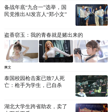
客与过路客源勉强维持运转。
备战年底“九合一”选举，国
民党推出AI发言人“郑小文”
房价常年停留在50到80元的区间，靠旺季补
贴淡季，凑够水电费和一家人的开销，生活
盗香窃玉：我的青春就是赌出来的
不算容易。
他从来没想过，自己这家开在县城里的小旅
馆，会和知名连锁品牌 “如家” 扯上侵权官
司。
爽文
泰国校园枪击案已致7人死
在他看来，两者的规模、定价、客群天差地
亡：枪手为学生，已自杀
别。
冯先生对媒体表示“就像人家开法拉利，我们
湖北大学生跨省助农，卖了