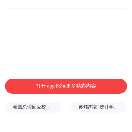
图为整改前的“美如家快捷酒店” 图源|网络
而近期，这类商标侵权纠纷正密集进入公众
视野，餐饮、住宿、美发等多个行业的小微
打开 app 阅读更多精彩内容
商家，都因店名、招牌与知名品牌注册商标
存在文字近似，接连被诉至法院，索赔金额
泰国总理回应校园枪击事件：这是很不幸的事情
苏炜杰获“统计学界的诺贝尔奖”，又是北大数院07级
动辄上万元。
围绕这类案件的争议也持续发酵：商标维权