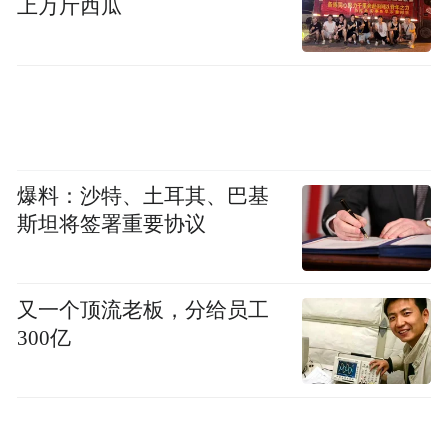
开摩托车，说我们的摩托车是法拉利，顾客
上万斤西瓜
根本不会信。”
爆料：沙特、土耳其、巴基
斯坦将签署重要协议
又一个顶流老板，分给员工
300亿