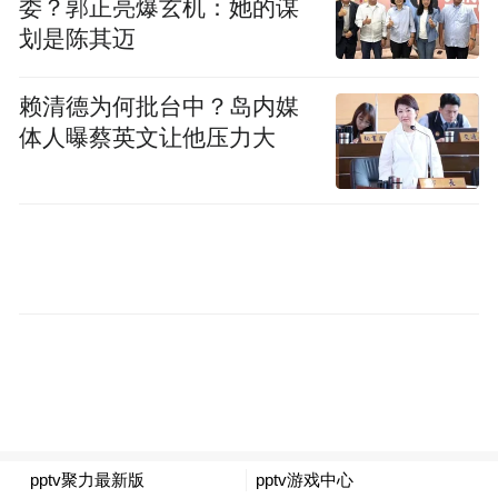
委？郭正亮爆玄机：她的谋
了个‘美’字，还冠上了阳新县兴国镇的属地前
划是陈其迈
缀。”
赖清德为何批台中？岛内媒
并且在注册营业执照时，特意咨询过当地工
体人曝蔡英文让他压力大
商部门，得到不侵权的答复，他才放心用了
这个名字。