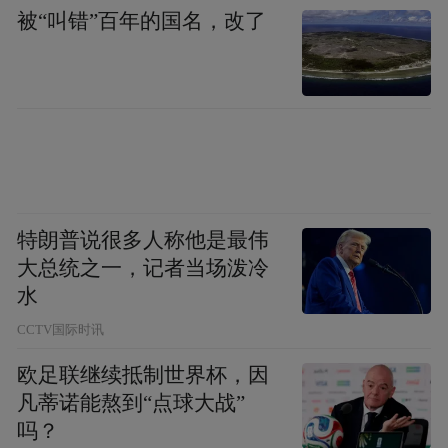
凤凰网《风暴眼》：那这次流传出来的报
被“叫错”百年的国名，改了
告，是到了什么流程？
检测机构内部人士：
还没有走 1-2 道审核，
只是给客户看了一下草稿件，而且这个草稿
件没有盖骑缝章，不具备效力，属于无效文
件。
特朗普说很多人称他是最伟
大总统之一，记者当场泼冷
凤凰网《风暴眼》：这 1-2 道审核具体是什
水
么环节？由谁来负责审核？
CCTV国际时讯
检测机构内部人士：
一般是由技术资质达标
欧足联继续抵制世界杯，因
凡蒂诺能熬到“点球大战”
的授权签字人来审核，必须经过最终确认审
吗？
核，才能出具正式报告。