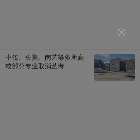
凤凰网《风暴眼》：所以是你们主动提的撤
单？
检测机构内部人士：
不是，双方都提了，是
协商的结果。
中传、央美、南艺等多所高
凤凰网《风暴眼》：现在很多消费者在自测
校部分专业取消艺考
纸尿裤，寄样给检测机构，你们近期还会承
接纸尿裤甲酰胺检测业务吗？
检测机构内部人士：
我们一直是公平公正检
测的，但近期舆论这么大，考虑到风险问
题，短期之内应该不会再接这方面的委托业
务了。