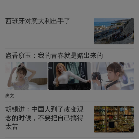
检测机构内部人士：
不能这么说。在正式出
具报告之前，所有结论都是不确定的，都需
西班牙对意大利出手了
要验证确认，不能作数。
凤凰网《风暴眼》：那你们正常的检测流程
盗香窃玉：我的青春就是赌出来的
是什么样的？是初检之后必须复检吗？
检测机构内部人士：
正常流程是客户下单后
样品进入实验室检验，检验完成后数据流转
爽文
到报告组，由报告组出具初始的草稿件。草
稿件出来之后，要经过1-2道审核，全部审核
胡锡进：中国人到了改变观
念的时候，不要把自己搞得
通过之后才能盖骑缝章签发，成为正式报
太苦
告。