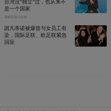
凤凰网《风暴眼》尝试联系两份检测对应的
台湾没“独立”过，也从来不
是一个国家
委托方核实情况，其中一方联系电话处于关
机状态，另一方电话无人接听。
​海峡导报大台海
因凡蒂诺被爆曾与女员工有
01“报告还没经过审核就流传出去了”
染，国际足联、欧足联紧急
回应
凤凰网《风暴眼》：首先想确认一下，网传
的这两笔检测结果，是正式检测的结果吗？
检测机构内部人士：
不是，那个报告其实根
本就没出。没有加盖正式公章的就不是正式
报告，只是我们业务人员流转出去的草稿
件，当时报告还在审核阶段，就在审核环节
之前被流出去了。而且在后续审核过程中，