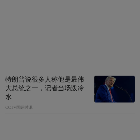
上之间的事，是双方协商的结果。事情闹得
这么大，我们也和甲方沟通了，我们这边问
甲方，为什么非正式报告会流到市面上？甲
方说他没有流转出去，我们自己这边肯定也
不会往外流。我也不知道你们媒体是从哪里
拿到的流传截图。
另外网上还有一些我们前台沟通的内容，我
特朗普说很多人称他是最伟
们说“出具的报告肯定是我们自己做的，数据
大总统之一，记者当场泼冷
是真实”，这是针对所有正式报告的通用说
水
法，意思是我们盖了章的正式报告都是真实
CCTV国际时讯
有效的，不是说这份流出去的草稿件是正式
报告、上面的数据是真实的。