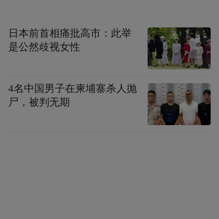
凤凰网《风暴眼》：也就是你们内部审核先
日本前首相痛批高市：此举
发现数据有问题打了回去，之后才知道这份
是公然歧视女性
草稿件已经被传到外面了？
检测机构内部人士：
对。至于具体是截图流
4名中国男子在柬埔寨杀人抛
出去的还是怎么样，我不清楚。正常来说，
尸，被判无期
我们偶尔会给客户截图看一下报告模板，这
种情况是存在的。
02 复测结果下午出，会反馈给市场监管局
凤凰网《风暴眼》：复测的结果出来了吗？