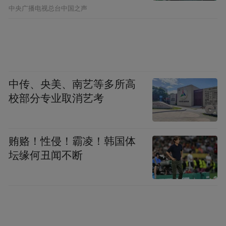
中央广播电视总台中国之声
凤凰网《风暴眼》：审核环节本身会触发复
测吗？还是说审核只是核对数据？
检测机构内部人士：
1-2 道审核的核心，就是
中传、央美、南艺等多所高
初步判定数据有没有风险、可不可信。审核
校部分专业取消艺考
人员会核对原始记录、谱图，判断结果有没
有问题、准不准确。如果审核中发现存在疑
问，就会启动复测。
贿赂！性侵！霸凌！韩国体
坛缘何丑闻不断
这次的情况是，草稿件早在审核开始前就已
经流出去了，我们当时完全不知情。直到我
们审核发现问题、打回复测之后，才知道草
稿件已经流到外面了。