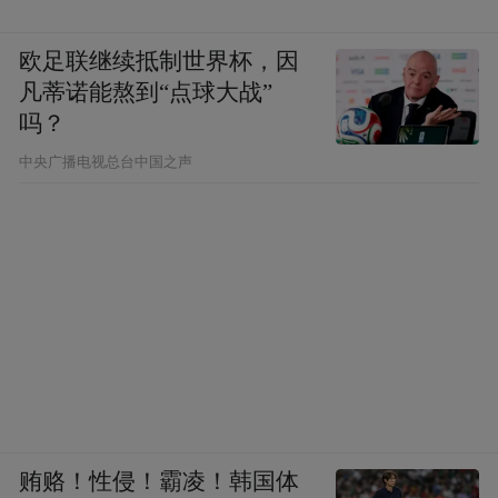
检测机构内部人士：
是的，今天上午市场监
欧足联继续抵制世界杯，因
管局已经来调查取证过了，我们也把详细情
凡蒂诺能熬到“点球大战”
吗？
况跟他们说明了。
中央广播电视总台中国之声
凤凰网《风暴眼》：市场监管局主要调查哪
些内容？
检测机构内部人士：
就是调查事件的真实
性、整个流程的合规性。我们已经把真实情
况全部反馈了，上午刚形成初步的调查结
果，我们说的这些情况市场监管局都已经了
解。
贿赂！性侵！霸凌！韩国体