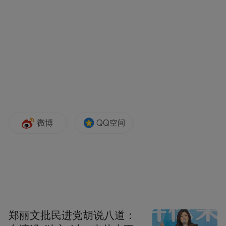
规？撤单背后有何隐情？
凤凰网《风暴眼》独家对话涉事检测机构内
部人士，按照对方的说法，网传报告仅是尚
未经过 1-2 道审核的业务草稿件，内部审核
阶段已发现结果存疑并打回复测，不排除假
阳性可能。
他还透露，目前这两笔检测订单已经与委托
方协商撤单，而最终复测结果今天下午会出
来，但仅反馈市场监管局，不会对外公开；
而受本次舆情影响，机构短期内将暂停承接
纸尿裤甲酰胺相关检测业务。
郑丽文批民进党胡说八道：