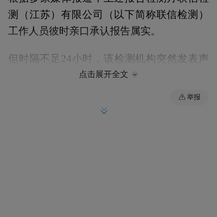
测（江苏）有限公司（以下简称联信检测）
工作人员彼时亲口承认报告属实。
但时隔不足24小时，该检测机构突然发表声
明，否认网传检测报告的有效性。
点击展开全文
举报
6月26日，联信检测发布声明称：“线上流出
的报告均为截图内容，正式报告应加盖骑缝
章，且正式报告并未发出，属于无效报告。
实验室仍在检测过程中，任何报道引用相关
截图内容均为无效内容。”