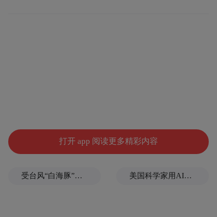
打开 app 阅读更多精彩内容
受台风“白海豚”影响，福建沿海40条航线停航
美国科学家用AI设计出新病毒
报告到底是不是正式出具？检测流程是否合