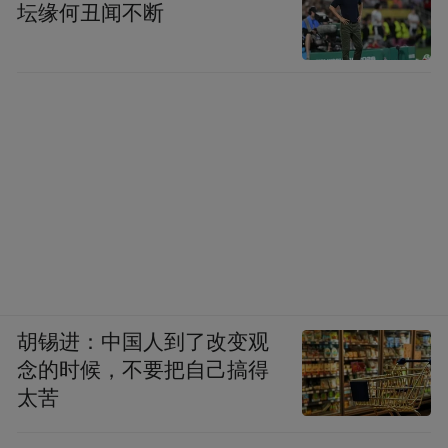
凤凰网《风暴眼》：今天下午出的结果，就
坛缘何丑闻不断
是最终的复测结果了吗？无论检出与否都是
最终结论，只是不对外公开？
检测机构内部人士：
对，最终结果只反馈给
市场监管局。
03 短期内将暂停承接纸尿裤甲酰胺相关检测
业务
凤凰网《风暴眼》：这两单撤单是什么时候
胡锡进：中国人到了改变观
发生的？是你们提的还是客户提的？
念的时候，不要把自己搞得
太苦
检测机构内部人士：
就是昨天晚上到今天早