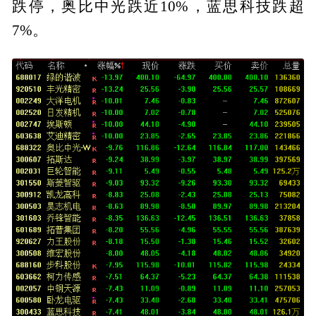
跌停，奥比中光跌近10%，蓝思科技跌超
7%。