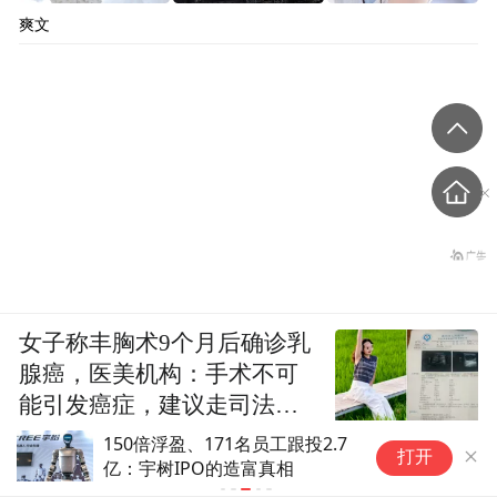
爽文
女子称丰胸术9个月后确诊乳
腺癌，医美机构：手术不可
能引发癌症，建议走司法途
径
150倍浮盈、171名员工跟投2.7
天
打开
亿：宇树IPO的造富真相
(7)