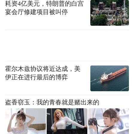
Notice: The content above (including the videos,
耗资4亿美元，特朗普的白宫
pictures and audios if any) is uploaded and posted
宴会厅修建项目被叫停
by the user of Dafeng Hao, which is a social media
platform and merely provides information storage
space services.”
霍尔木兹协议将近达成，美
伊正在进行最后的博弈
盗香窃玉：我的青春就是赌出来的