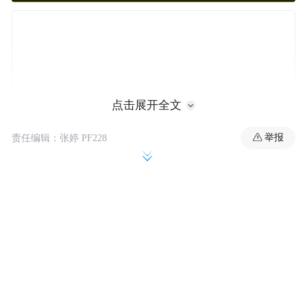
点击展开全文
举报
责任编辑：张婷 PF228
埃斯顿7日晚间公告，近期公司生产经营情况
正常，内外部经营环境未发生重大变化。目
前公司正在筹划通过全资子公司以支付现金
方式收购参股公司南京埃斯顿酷卓科技有限
公司（以下简称“埃斯顿酷卓”）股权暨关联