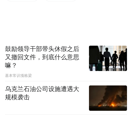
据公告，彭惠为公司实际控制人，截至目前
直接持有公司股份4809万股，占公司总股本
的1.95%。鲁楚平为公司控股股东、实际控制
人，截至目前直接持有公司股份6.14亿股，
鼓励领导干部带头休假之后
占公司总股本的24.87%。双方合计直接持有
又撤回文件，到底什么意思
公司股份6.62亿股，占公司总股本的
嘛？
26.82%。
基本常识项栋梁
大洋电机表示，截至公告披露日，诉讼仅涉
乌克兰石油公司设施遭遇大
规模袭击
及控股股东、实际控制人个人对公司的股东
权益，与公司生产经营无关，不会对公司经
营情况产生重大影响。因该案件尚未开庭审
理，公司无法判断诉讼结果，亦无法预计诉