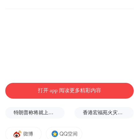
交易事项，本次交易完成后，公司通过子公
司间接持有埃斯顿酷卓100%股权，埃斯顿酷
卓将纳入公司合并报表范围。本次交易事项
尚处于筹划阶段，具体的交易方案和交易条
款仍需进一步论证和沟通协商，尚需履行必
要的内外部相关决策、审批程序，存在不确
定性，请广大投资者注意投资风险。
大洋电机7日晚间公告，公司于近日分别收到
打开 app 阅读更多精彩内容
实际控制人鲁楚平先生与彭惠女士的通知，
彭惠女士诉鲁楚平先生的离婚纠纷案，已由
广东省中山市第一人民法院立案，原告请求
特朗普称将就上诉法院涉白宫宴会厅项目裁决提起上诉
香港宏福苑火灾跨部门调查最终报告：大火或由烟头引起
判令离婚并进行财产分割。截至公告披露
日，上述诉讼案件尚未开庭审理。