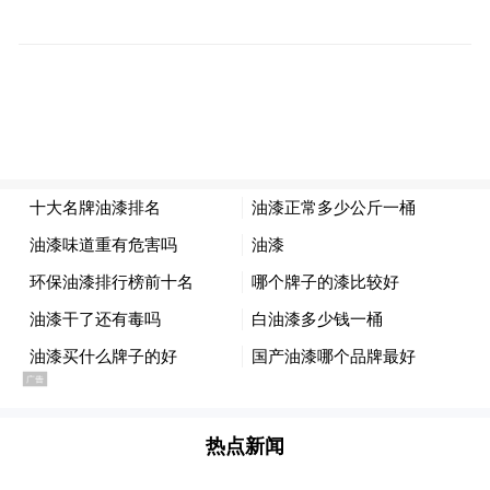
讼进程及判决时间，公司实际控制权是否发
生变动存在不确定性。
对于机器人板块，机构表示，下半年机器人
板块催化剂密集，投资情绪有望回升。特斯
拉下半年正式开始OptimusV3量产概率较
大，对应的产业链有望开启正式量产元年；
同时，本土机器人企业（包括乐聚机器人、
云深处、宇树等）IPO进程提速。板块的整体
配置价值与资金关注度有望逐步回升。
“特别声明：以上作品内容(包括在内的视频、图片或音
频)为凤凰网旗下自媒体平台“大风号”用户上传并发
热点新闻
布，本平台仅提供信息存储空间服务。