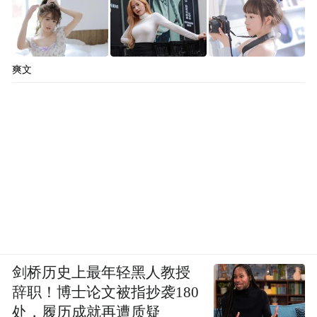
爽文
剑桥历史上最年轻黑人教授
辞职！博士论文被指抄袭180
处，履历成就再遭质疑