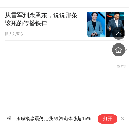
从雷军到余承东，说说那条
该死的传播铁律
报人刘亚东
S
男童遭漏诊身亡，首诊医生
稀土永磁概念震荡走强 银河磁体涨超15%
打开
额
被判刑一年，出狱后发帖讲