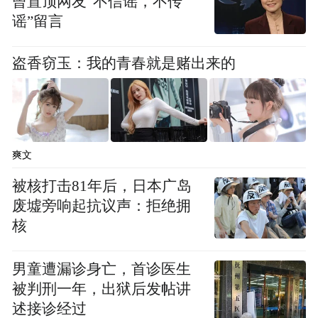
曾置顶网友“不信谣，不传
谣”留言
盗香窃玉：我的青春就是赌出来的
爽文
被核打击81年后，日本广岛
废墟旁响起抗议声：拒绝拥
核
男童遭漏诊身亡，首诊医生
被判刑一年，出狱后发帖讲
述接诊经过