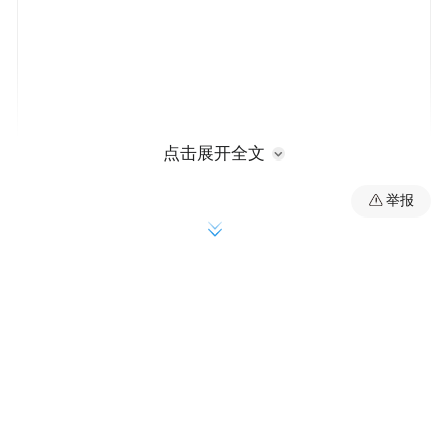
点击展开全文
举报
融资融券数据显示，该股最新（7月8日）两
融余额6246.08万元，其中，融资余额为
6072.25万元，近5日融资余额合计减少
470.57万元，降幅为7.19%。（数据宝）
注：本文系新闻报道，不构成投资建议，股
市有风险，投资需谨慎。