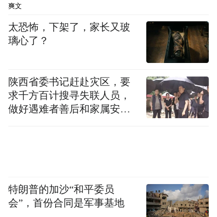
爽文
太恐怖，下架了，家长又玻
璃心了？
陕西省委书记赶赴灾区，要
求千方百计搜寻失联人员，
做好遇难者善后和家属安抚
工作
特朗普的加沙“和平委员
会”，首份合同是军事基地