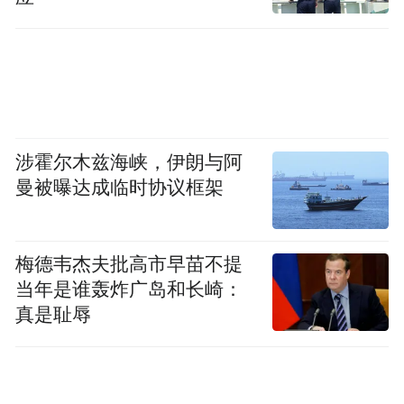
涉霍尔木兹海峡，伊朗与阿
曼被曝达成临时协议框架
梅德韦杰夫批高市早苗不提
当年是谁轰炸广岛和长崎：
真是耻辱