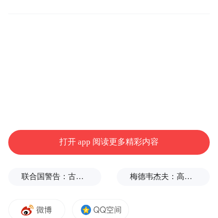
“特别声明：以上作品内容(包括在内的视频、图片或音
频)为凤凰网旗下自媒体平台“大风号”用户上传并发
布，本平台仅提供信息存储空间服务。
Notice: The content above (including the videos,
pictures and audios if any) is uploaded and posted
by the user of Dafeng Hao, which is a social media
platform and merely provides information storage
space services.”
打开 app 阅读更多精彩内容
联合国警告：古巴或变成沉默的加沙
梅德韦杰夫：高市早苗不提是谁扔的原子弹，真是耻辱