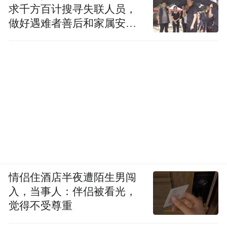
求千方百计搜寻失联人员，
做好遇难者善后和家属安抚
工作
情侣住酒店半夜遭陌生男闯
入，当事人：伴侣被看光，
觉得不受尊重