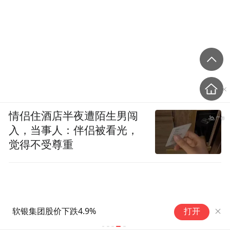
情侣住酒店半夜遭陌生男闯
入，当事人：伴侣被看光，
觉得不受尊重
“
打开
赶