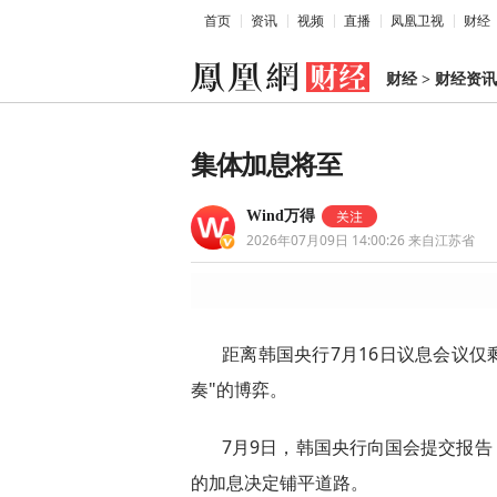
首页
资讯
视频
直播
凤凰卫视
财经
财经
>
财经资讯
集体加息将至
Wind万得
2026年07月09日 14:00:26
来自江苏省
距离韩国央行7月16日议息会议仅
奏"的博弈。
7月9日，韩国央行向国会提交报告
的加息决定铺平道路。