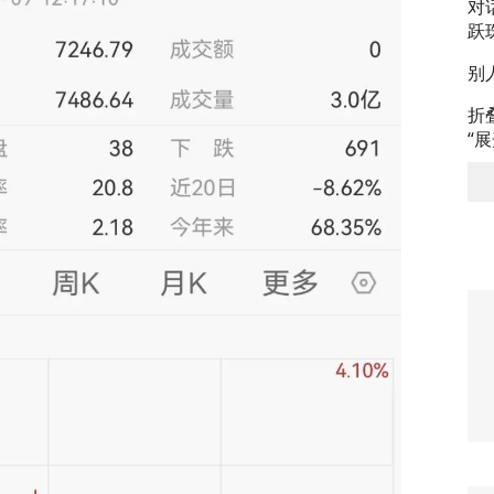
对
跃
别
折
“