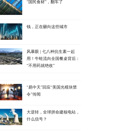
“国民食材”，翻车了
钱，正在砸向这些城市
风暴眼 | 七八种抗生素一起
用！牛蛙流向全国餐桌背后：
“不用药就绝收”
“易中天”回应“美国光模块禁
令”传闻
大逆转，全球拼命建核电站，
什么信号？