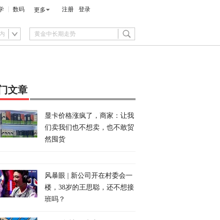
学
数码
注册
登录
更多
内
门文章
显卡价格涨疯了，商家：让我
们卖我们也不想卖，也不敢贸
然囤货
风暴眼 | 新公司开在村委会一
楼，38岁的王思聪，还不想接
班吗？