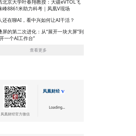
话北京大学叶春翔教授：大疆eVTOL飞
珠峰8861米助力科考｜凤凰V现场
人还在聊AI，看中兴如何让AI干活？
叠屏的第二次进化：从“展开一块大屏”到
展开一个AI工作台”
查看更多
凤凰财经
Loading...
凤凰财经官方微信