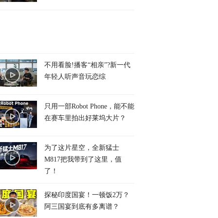
不用看脸!播客“相亲”?新一代
年轻人听声音玩恋综
只用一部Robot Phone，能不能
在赛车里拍出好莱坞大片？
为了这片星空，全新猛士
M817把我带到了这里，值
了！
探秘印度国宴！一顿饭2万？
阿三国宴到底有多离谱？