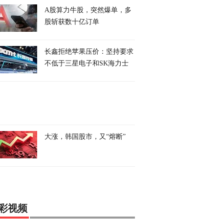
A股算力牛股，突然爆单，多
股斩获数十亿订单
长鑫拒绝苹果压价：坚持要求
不低于三星电子和SK海力士
大涨，韩国股市，又“熔断”
彩视频