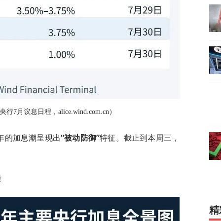
行7月议息日程，alice.wind.com.cn）
6 年的加息潮呈现出
“被动防御”
特征。截止到本周三，
！
精