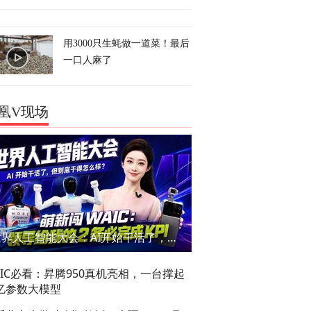
用3000只生蚝做一道菜！最后
一口人麻了
凰V现场
世界人工智能大会：AI开始干活了，但到底干的怎么样？萌新闯WAIC
AIC必看：昇腾950真机亮相，一台撑起
亿参数大模型