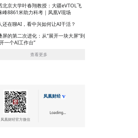
话北京大学叶春翔教授：大疆eVTOL飞
珠峰8861米助力科考｜凤凰V现场
人还在聊AI，看中兴如何让AI干活？
叠屏的第二次进化：从“展开一块大屏”到
展开一个AI工作台”
查看更多
凤凰财经
Loading...
凤凰财经官方微信