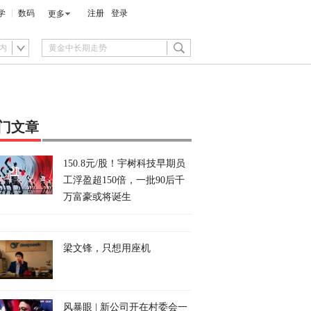
学
数码
注册
登录
更多
内
门文章
150.8元/股！宇树科技早期员
工浮盈超150倍，一批90后千
万富豪或将诞生
梁文锋，只想用座机
风暴眼 | 新公司开在村委会一