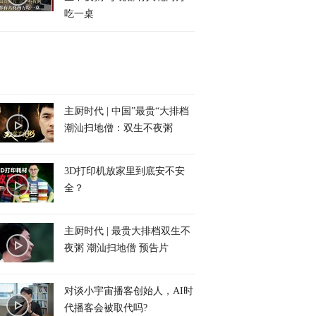
吃一桌
主厨时代 | 中国”最贵“大排档
潮汕扫地僧：双生不夜粥
3D打印机放家里到底安不安
全？
主厨时代 | 最贵大排档双生不
夜粥 潮汕扫地僧 预告片
对谈小宇宙播客创始人，AI时
代播客会被取代吗?