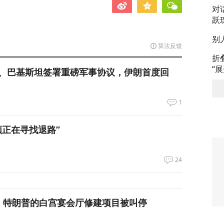
对
跃
别
算法反馈
折
“
、巴基斯坦签署重磅军事协议，伊朗首度回
1
领正在寻找退路”
24
，特朗普的白宫宴会厅修建项目被叫停