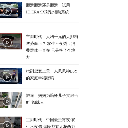
顺滑顺滑还是顺滑，试用
ID.ERA 9X驾驶辅助系统
主厨时代丨人均千元的大排档
逆势而上？ 双生不夜粥：消
费群体一直在 只是换了个地
方
把副驾宠上天，东风风神L8Y
的家庭幸福密码
旅途｜妈妈为脑瘫儿子卖房当
8年蜘蛛人
主厨时代丨中国最贵宵夜:双
生不夜粥 每晚都有人花两万