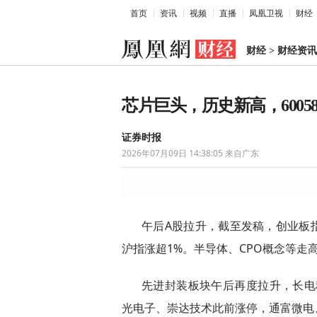
首页
资讯
视频
直播
凤凰卫视
财经
财经
>
财经资讯
芯片巨头，历史新高，6005
证券时报
2026年07月09日 14:38:05
来自广东
午后A股拉升，截至发稿，创业板指
沪指涨超1%。半导体、CPO概念等走
先进封装板块午后再度拉升，长电科
光电子、崇达技术此前涨停，通富微电