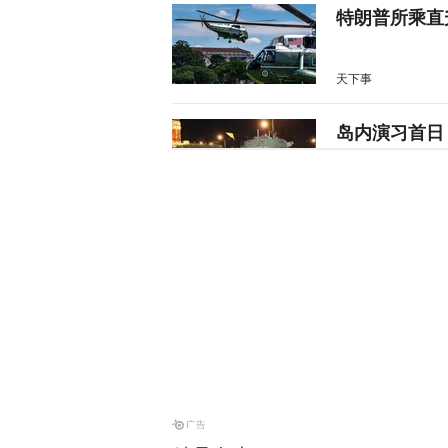
特朗普所乘直
天下事
岛内演习首日
抓不到？
又又切克闹
俄方痛斥日本
罗斯
天下事