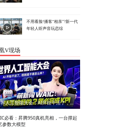
不用看脸!播客“相亲”?新一代
年轻人听声音玩恋综
凰V现场
世界人工智能大会：AI开始干活了，但到底干的怎么样？萌新闯WAIC
AIC必看：昇腾950真机亮相，一台撑起
亿参数大模型