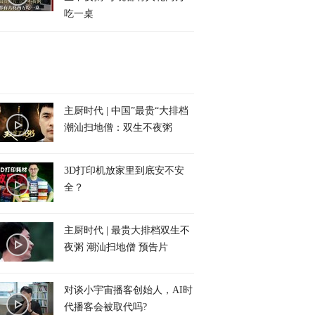
吃一桌
主厨时代 | 中国”最贵“大排档
潮汕扫地僧：双生不夜粥
3D打印机放家里到底安不安
全？
主厨时代 | 最贵大排档双生不
夜粥 潮汕扫地僧 预告片
对谈小宇宙播客创始人，AI时
代播客会被取代吗?