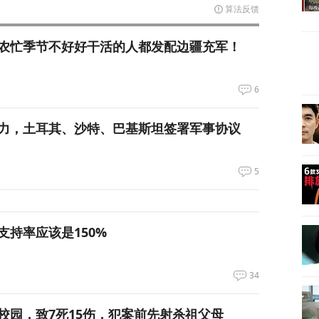
算法反馈
农忙季节不好好干活的人都发配边疆充军！
6
力，土耳其、沙特、巴基斯坦签署军事协议
5
支持率应该是150%
34
校园，致7死15伤，犯案前先射杀祖父母