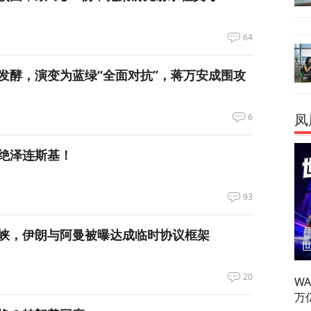
64
发酵，演变为蓝绿“全面对抗”，蒋万安成围攻
6
凤
绝泽连斯基！
93
峡，伊朗与阿曼被曝达成临时协议框架
20
W
万