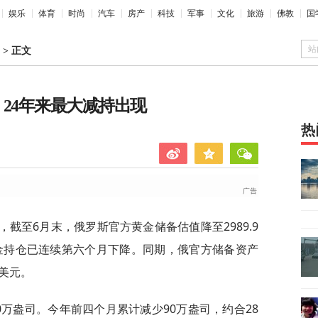
娱乐
体育
时尚
汽车
房产
科技
军事
文化
旅游
佛教
国
站
>
正文
24年来最大减持出现
热
截至6月末，俄罗斯官方黄金储备估值降至2989.9
黄金持仓已连续第六个月下降。同期，俄官方储备资产
亿美元。
0万盎司。今年前四个月累计减少90万盎司，约合28