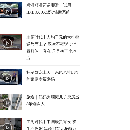
顺滑顺滑还是顺滑，试用
ID.ERA 9X驾驶辅助系统
主厨时代丨人均千元的大排档
逆势而上？ 双生不夜粥：消
费群体一直在 只是换了个地
方
把副驾宠上天，东风风神L8Y
的家庭幸福密码
旅途｜妈妈为脑瘫儿子卖房当
8年蜘蛛人
主厨时代丨中国最贵宵夜:双
生不夜粥 每晚都有人花两万