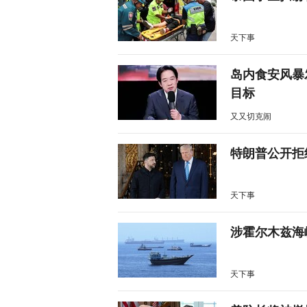
天下事
岛内食安风暴
目标
又又切克闹
特朗普公开拒
天下事
涉霍尔木兹海
天下事