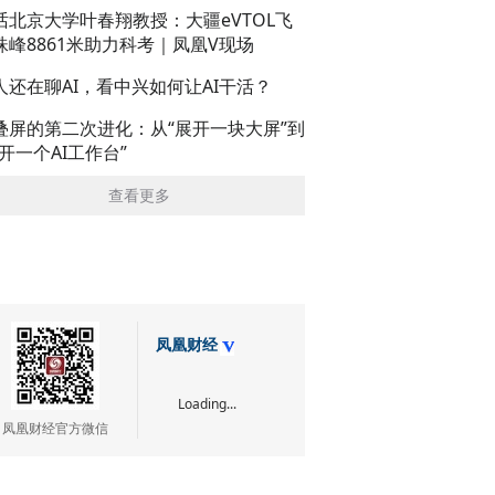
话北京大学叶春翔教授：大疆eVTOL飞
珠峰8861米助力科考｜凤凰V现场
人还在聊AI，看中兴如何让AI干活？
叠屏的第二次进化：从“展开一块大屏”到
展开一个AI工作台”
查看更多
凤凰财经
Loading...
凤凰财经官方微信