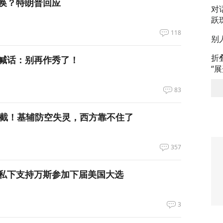
换？特朗普回应
对
跃
118
别
折
喊话：别再作秀了！
“
83
拦截！基辅防空失灵，西方靠不住了
357
私下支持万斯参加下届美国大选
3