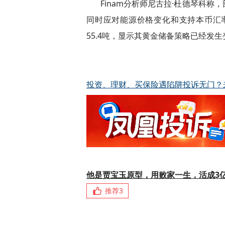
Finam分析师尼古拉·杜德琴科
同时应对能源价格变化和支持本币汇率
55.4吨，显示其黄金储备策略已经发
投资、理财、买保险遇陷阱投诉无门？
他是贾宝玉原型，用败家一生，活成3
推荐
3