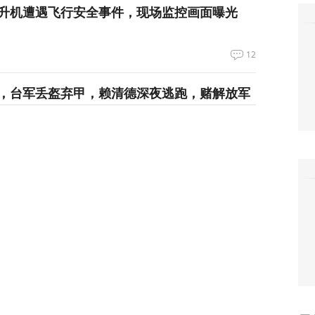
升机遭遇飞行安全事件，现场监控画面曝光
12
，台军丢盔弃甲，赖清德深夜逃跑，赌解放军
12
政客广岛致辞：不提美国是投弹国，却批评俄
374