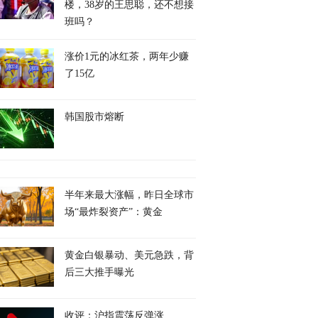
楼，38岁的王思聪，还不想接
班吗？
涨价1元的冰红茶，两年少赚
了15亿
韩国股市熔断
半年来最大涨幅，昨日全球市
场“最炸裂资产”：黄金
黄金白银暴动、美元急跌，背
后三大推手曝光
收评：沪指震荡反弹涨