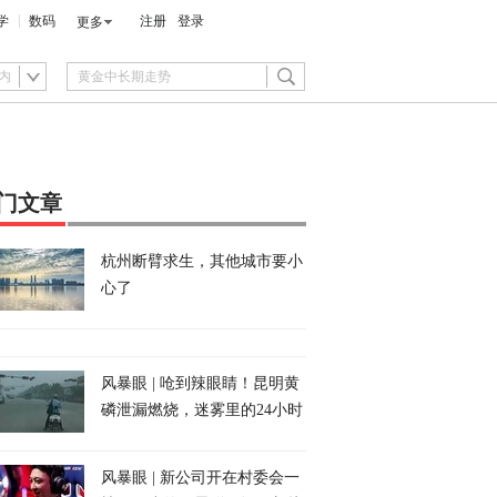
学
数码
注册
登录
更多
内
门文章
杭州断臂求生，其他城市要小
心了
风暴眼 | 呛到辣眼睛！昆明黄
磷泄漏燃烧，迷雾里的24小时
风暴眼 | 新公司开在村委会一