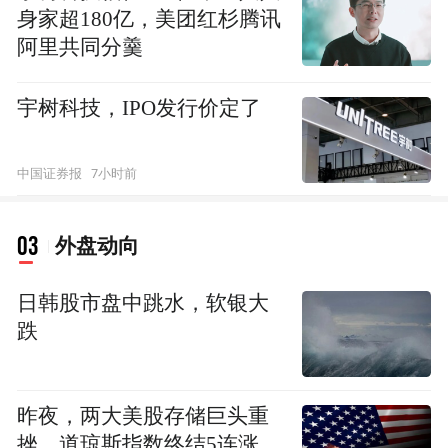
身家超180亿，美团红杉腾讯
阿里共同分羹
宇树科技，IPO发行价定了
7小时前
中国证券报
03
外盘动向
日韩股市盘中跳水，软银大
跌
昨夜，两大美股存储巨头重
挫，道琼斯指数终结5连涨