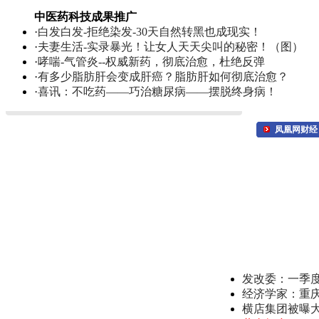
中医药科技成果推广
·
白发白发-拒绝染发-30天自然转黑也成现实！
·
夫妻生活-实录暴光！让女人天天尖叫的秘密！（图）
·
哮喘-气管炎--权威新药，彻底治愈，杜绝反弹
·
有多少脂肪肝会变成肝癌？脂肪肝如何彻底治愈？
·
喜讯：不吃药——巧治糖尿病——摆脱终身病！
凤凰网财经
发改委：一季
经济学家：重
横店集团被曝