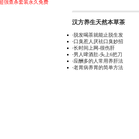
0超强查杀套装永久免费
汉方养生天然本草茶
·
脱发喝茶就能止脱生发
·
口臭惹人厌祛口臭妙招
·
长时间上网-很伤肝
·
男人啤酒肚-头上6把刀
·
应酬多的人常用养肝法
·
老胃病养胃的简单方法