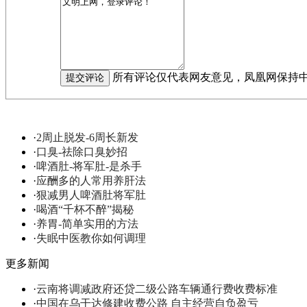
所有评论仅代表网友意见，凤凰网保持
·
2周止脱发-6周长新发
·
口臭-祛除口臭妙招
·
啤酒肚-将军肚-是杀手
·
应酬多的人常用养肝法
·
狠减男人啤酒肚将军肚
·
喝酒“千杯不醉”揭秘
·
养胃-简单实用的方法
·
失眠中医教你如何调理
更多新闻
·
云南将调减政府还贷二级公路车辆通行费收费标准
·
中国在乌干达修建收费公路 自主经营自负盈亏