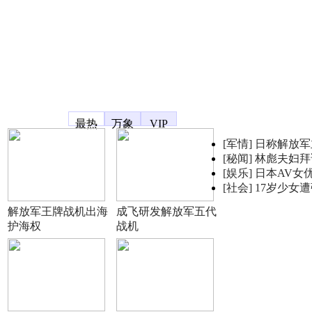
凤凰宽频
最热
万象
VIP
[军情]
日称解放军
[秘闻]
林彪夫妇拜
[娱乐]
日本AV女
[社会]
17岁少女
解放军王牌战机出海
成飞研发解放军五代
护海权
战机