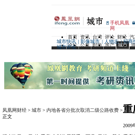
手机凤凰
网
首页
资讯
台湾
评论
财经
汽
城市快讯
|
影像城市
|
人物志
|
招商
城市
论坛
公益
时尚
房产
城市评论
重
凤凰网财经
>
城市
>
内地各省分批次取消二级公路收费
>
正文
2009