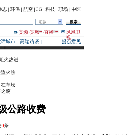
杂志
|
环保
|
航空
|
3G
|
科技
|
职场
|
中医
证券
宽频
·
宽频
·
直播
凤凰卫
视
大话城市
|
高端访谈
|
提点意见
华姐火热进
联盟火热
尽在车坛
年之殇
级公路收费
论
0
条