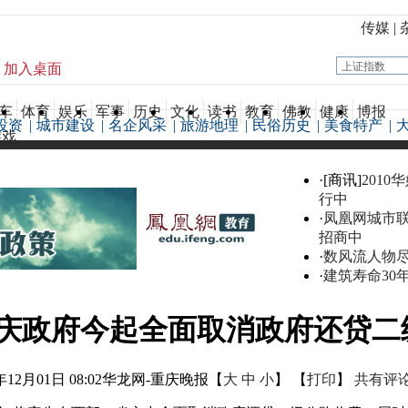
传媒
|
加入桌面
车
体育
娱乐
军事
历史
文化
读书
教育
佛教
健康
博报
投资
|
城市建设
|
名企风采
|
旅游地理
|
民俗历史
|
美食特产
|
游戏
·[商讯]
2010
行中
·
凤凰网城市
招商中
·
数风流人物
·
建筑寿命30
庆政府今起全面取消政府还贷二
年12月01日 08:02
华龙网-重庆晚报
【
大
中
小
】 【
打印
】
共有评