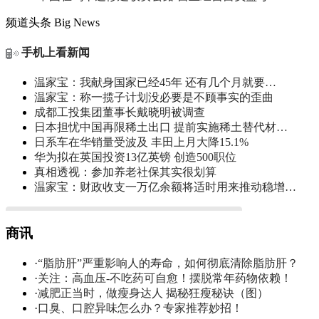
频道头条
Big News
手机上看新闻
温家宝：我献身国家已经45年 还有几个月就要…
温家宝：称一揽子计划没必要是不顾事实的歪曲
成都工投集团董事长戴晓明被调查
日本担忧中国再限稀土出口 提前实施稀土替代材…
日系车在华销量受波及 丰田上月大降15.1%
华为拟在英国投资13亿英镑 创造500职位
真相透视：参加养老社保其实很划算
温家宝：财政收支一万亿余额将适时用来推动稳增…
商讯
·
“脂肪肝”严重影响人的寿命，如何彻底清除脂肪肝？
·
关注：高血压-不吃药可自愈！摆脱常年药物依赖！
·
减肥正当时，做瘦身达人 揭秘狂瘦秘诀（图）
·
口臭、口腔异味怎么办？专家推荐妙招！