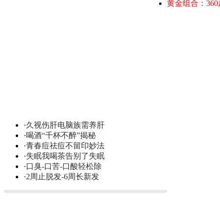
黄金组合：36
·
久视伤肝电脑族需养肝
·
喝酒“千杯不醉”揭秘
·
青春痘祛痘不留印妙法
·
失眠我喝茶告别了失眠
·
口臭-口苦-口酸轻松除
·
2周止脱发-6周长新发