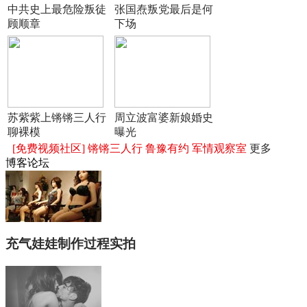
中共史上最危险叛徒
张国焘叛党最后是何
顾顺章
下场
苏紫紫上锵锵三人行
周立波富婆新娘婚史
聊裸模
曝光
[免费视频社区]
锵锵三人行
鲁豫有约
军情观察室
更多
博客论坛
充气娃娃制作过程实拍