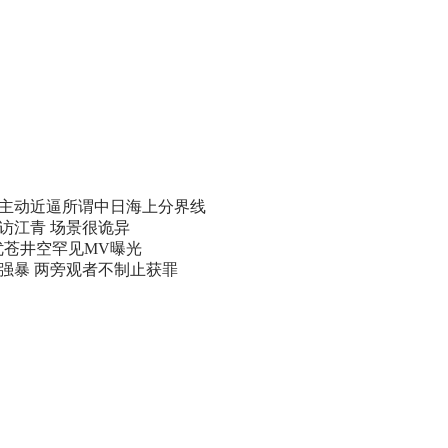
主动近逼所谓中日海上分界线
访江青 场景很诡异
优苍井空罕见MV曝光
遭强暴 两旁观者不制止获罪