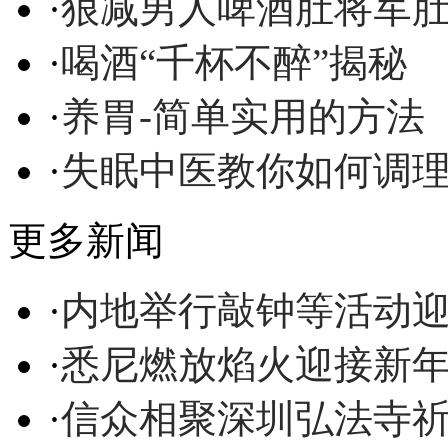
·
狠减男人啤酒肚将军
·
喝酒“千杯不醉”揭秘
·
养胃-简单实用的方法
·
失眠中医教你如何调
更多新闻
·
内地举行敲钟等活动
·
悉尼燃放焰火迎接新年 
·
信众相聚深圳弘法寺祈