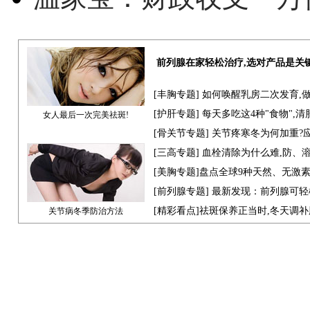
前列腺在家轻松治疗,选对产品是关
[
丰胸专题
] 如何唤醒乳房二次发育,
[
护肝专题
] 每天多吃这4种"食物",
女人最后一次完美祛斑!
[骨关节专题] 关节疼寒冬为何加重?
[
三高专题
] 血栓清除为什么难,防、
[
美胸专题
]盘点全球9种天然、无激
[
前列腺专题
] 最新发现：前列腺可轻
[
精彩看点
]祛斑保养正当时,冬天调
关节病冬季防治方法