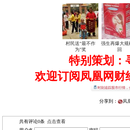
村民送“最不作
强生再爆大规
为”奖
回
特别策划：
欢迎订阅凤凰网财
时刻追踪股市行情，
分享到：
凤
共有评论
0
条
点击查看