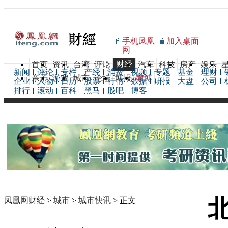
手机凤凰
加入桌面
网
财经
首页
资讯
台湾
评论
汽车
科技
房产
娱乐
新闻
评论
专栏
产经
消费
视频
专题
基金
理财
亲子
游戏
城市
论坛
博报
微博
企业
人物
日历
股票
行情
数据
研报
大盘
公司
排行
滚动
百科
黑马
股吧
博客
凤凰网财经
>
城市
>
城市快讯
> 正文