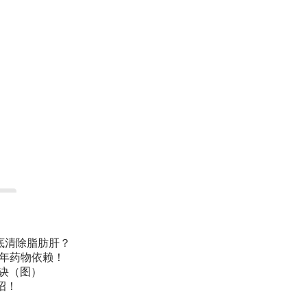
底清除脂肪肝？
常年药物依赖！
诀（图）
招！