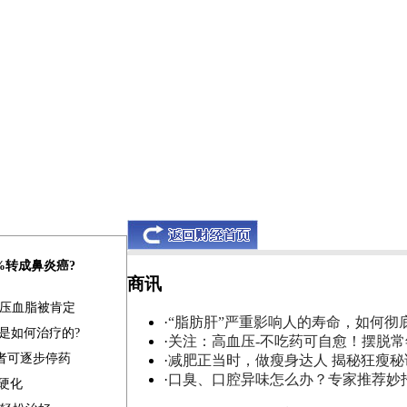
0%转成鼻炎癌?
商讯
血压血脂被肯定
·
“脂肪肝”严重影响人的寿命，如何彻
是如何治疗的?
·
关注：高血压-不吃药可自愈！摆脱
患者可逐步停药
·
减肥正当时，做瘦身达人 揭秘狂瘦秘
·
口臭、口腔异味怎么办？专家推荐妙
肝硬化