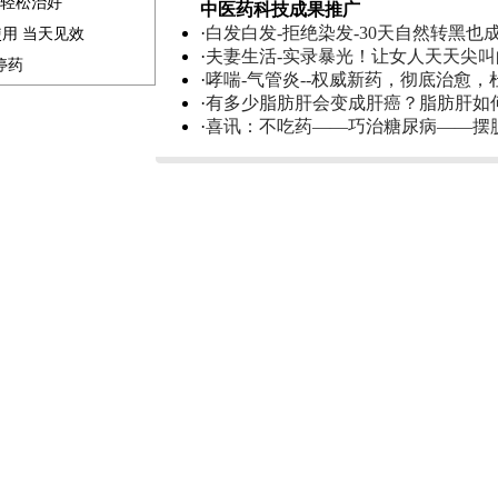
家轻松治好
中医药科技成果推广
·
白发白发-拒绝染发-30天自然转黑也
使用 当天见效
·
夫妻生活-实录暴光！让女人天天尖
停药
·
哮喘-气管炎--权威新药，彻底治愈，
·
有多少脂肪肝会变成肝癌？脂肪肝如
·
喜讯：不吃药——巧治糖尿病——摆