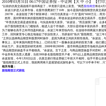
2010年03月31日 06:17
中国证券报－中证网
【
大
中
小
】 【
打印
“以前的仿真交易战绩不值得再提了，毕竟那只是纸上富贵。”闻悉
股指期货
将在4月
余波22岁进入证券市场，在股市摸爬滚打了16年，如今是国内股指期货仿真交易
2007年，余波创造了两个财富神话：100万仿真资金一个月“盈利”6000万元；
然而，面对即将到来的股指期货实战机会，即使余波这样的仿真交易高手，也显
“毕竟仿真交易是虚拟资金，与实战有很大差异。”余波说，“而且据我了解，众多权
由于股指期货准入门槛较高，能进入这个市场的，大部分是经验丰富的高手，要想
为了能够在高手之间寻找盈利机会，余波三年来苦练内功。在连续夺得两届大赛冠
工作，回到家里专心致志地做起了职业投资人，另辟途径“练兵”股指期货。“这三年
“之所以选择商品期货和股票同时操作，是因为两者之间的关联性很高。”余波说，
事实上，近年来国内期货市场上，已经出现了一股像余波这样的投资力量，他们通过仿
80余万户。东证期货的研究表明，2008年和2009年，股市和商品期货市场相关
“商品期货的操盘手水平都很高。”余波说。言下之意，与商品期货操盘手对弈时，
中金所有关负责人透露，当前3000多名股指期货开户者，90%以上是商品期货的
余波发现，今年1月8日以后，仿真交易行情走势较三年前大不相同，似乎不那么容
“股指期货正式上市后，我前两周将只是观望或试探性参与。可以下10手单子时，只
相关专题：
股指期货正式获批