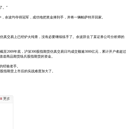
了。”
易大赛中，余波均夺得冠军，成功地把奖金捧到手，并将一辆帕萨特开回家。
仿真交易上已经炉火纯青，没有必要继续练手了。余波辞去了某证券公司分析师的
009年底，沪深300股指期货仿真交易日均成交额逾3000亿元，累计开户者超过
股借道商品期货练兵股指期货的资金。
货的经验老手。
，股指期货上市后的实战难度加大了。