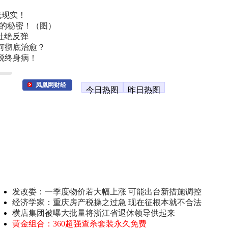
成现实！
叫的秘密！（图）
杜绝反弹
何彻底治愈？
脱终身病！
凤凰网财经
今日热图
昨日热图
发改委：一季度物价若大幅上涨 可能出台新措施调控
经济学家：重庆房产税操之过急 现在征根本就不合法
横店集团被曝大批量将浙江省退休领导供起来
黄金组合：360超强查杀套装永久免费