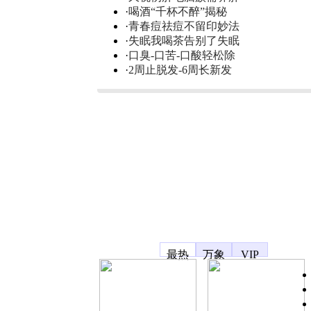
·
喝酒“千杯不醉”揭秘
·
青春痘祛痘不留印妙法
·
失眠我喝茶告别了失眠
·
口臭-口苦-口酸轻松除
·
2周止脱发-6周长新发
凤凰宽频
最热
万象
VIP