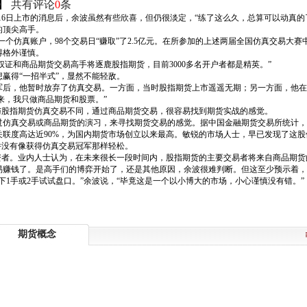
】
共有评论
0
条
16日上市的消息后，余波虽然有些欣喜，但仍很淡定，“练了这么久，总算可以动真的
的顶尖高手。
用另一个仿真账户，98个交易日“赚取”了2.5亿元。在所参加的上述两届全国仿真交
得格外谨慎。
证和商品期货交易高手将逐鹿股指期货，目前3000多名开户者都是精英。”
赢得“一招半式”，显然不能轻敌。
军后，他暂时放弃了仿真交易。一方面，当时股指期货上市遥遥无期；另一方面，他在
来，我只做商品期货和股票。”
与股指期货仿真交易不同，通过商品期货交易，很容易找到期货实战的感觉。
真交易或商品期货的演习，来寻找期货交易的感觉。据中国金融期货交易所统计，截至2
品种关联度高达近90%，为国内期货市场创立以来最高。敏锐的市场人士，早已发现了这
并没有像获得仿真交易冠军那样轻松。
投资者。业内人士认为，在未来很长一段时间内，股指期货的主要交易者将来自商品期
易赚钱了。是高手们的博弈开始了，还是其他原因，余波很难判断。但这至少预示着
下1手或2手试试盘口。”余波说，“毕竟这是一个以小博大的市场，小心谨慎没有错。”
期货概念