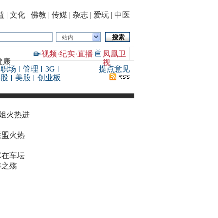
益
|
文化
|
佛教
|
传媒
|
杂志
|
爱玩
|
中医
站内
视频
·
纪实
·
直播
凤凰卫
健康
视
职场
管理
3G
提点意见
港股
美股
创业板
华姐火热进
联盟火热
尽在车坛
年之殇