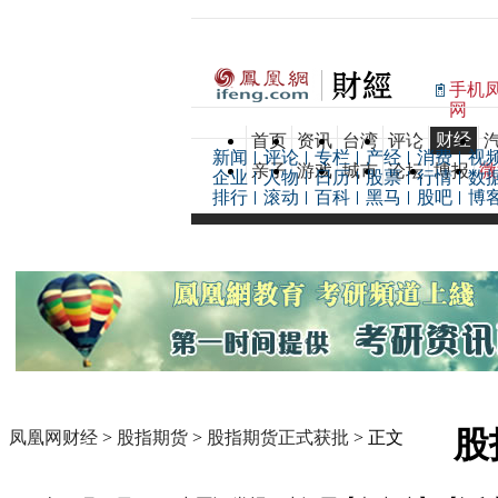
手机
网
财经
首页
资讯
台湾
评论
新闻
评论
专栏
产经
消费
视
亲子
游戏
城市
论坛
博报
微
企业
人物
日历
股票
行情
数
排行
滚动
百科
黑马
股吧
博
股
凤凰网财经
>
股指期货
>
股指期货正式获批
> 正文