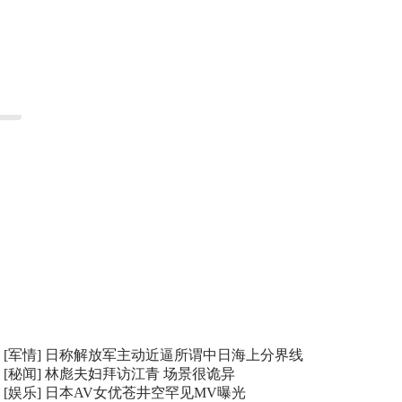
[军情]
日称解放军主动近逼所谓中日海上分界线
[秘闻]
林彪夫妇拜访江青 场景很诡异
[娱乐]
日本AV女优苍井空罕见MV曝光