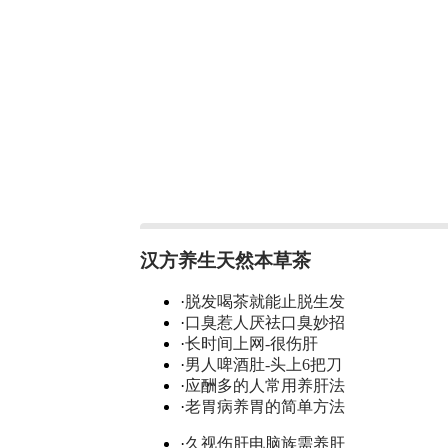
汉方养生天然本草茶
·
脱发喝茶就能止脱生发
·
口臭惹人厌祛口臭妙招
·
长时间上网-很伤肝
·
男人啤酒肚-头上6把刀
·
应酬多的人常用养肝法
·
老胃病养胃的简单方法
·
久视伤肝电脑族需养肝