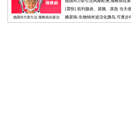
德国M力牵引法风靡欧洲,颈椎病在
[震惊] 前列腺炎、尿频、尿急 当天
糖尿病-生物纳米波活化胰岛,可逐步
德国M力牵引法 颈椎病在家治