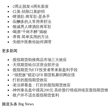
·
2周止脱发-6周长新发
·
口臭-祛除口臭妙招
·
啤酒肚-将军肚-是杀手
·
应酬多的人常用养肝法
·
狠减男人啤酒肚将军肚
·
喝酒“千杯不醉”揭秘
·
养胃-简单实用的方法
·
失眠中医教你如何调理
更多新闻
·
股指期货助推商品市场三大效应
·
天琪期货哈尔滨营业部开业
·
股指期货为ETF投资者带来新盈利手段
·
“假想敌”锁定QFII 期货私募织网自强
·
打折的股指期货效应
·
老法师看盘：打折的股指期货效应
·
神州泰岳盘中摸高200元 高价股行情或持续至股指期货
·
散户并不适合股指期货套利
频道头条
Big News