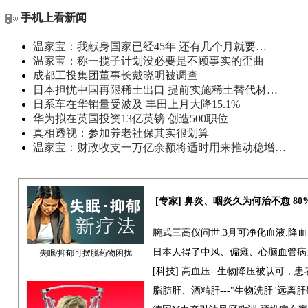
手机上看新闻
温家宝：我献身国家已经45年 还有几个月就要…
温家宝：称一揽子计划没必要是不顾事实的歪曲
成都工投集团董事长戴晓明被调查
日本担忧中国再限稀土出口 提前实施稀土替代材…
日系车在华销量受波及 丰田上月大降15.1%
华为拟在英国投资13亿英镑 创造500职位
真相透视：参加养老社保其实很划算
温家宝：财政收支一万亿余额将适时用来推动稳增…
[专家] 鼻炎、咽炎久为何治不愈 8
腕式三高仪问世.3月可净化血液.降
日本人得了中风、偏瘫、心脑血管病
失眠/抑郁可摆脱药物困扰
[科技] 高血压--生物降压被认可，
脂肪肝、酒精肝---"生物洗肝"远离