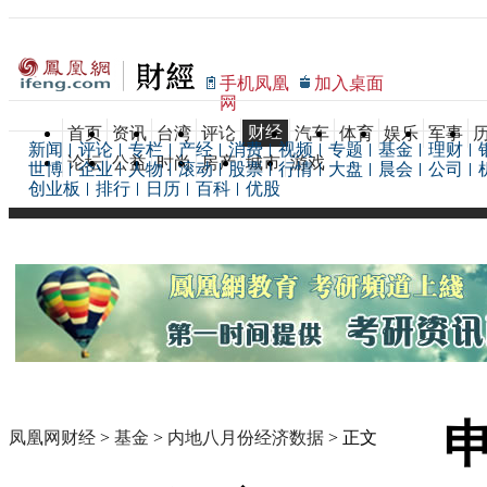
手机凤凰
加入桌面
网
财经
首页
资讯
台湾
评论
汽车
体育
娱乐
军事
新闻
评论
专栏
产经
消费
视频
专题
基金
理财
论坛
公益
时尚
房产
城市
游戏
世博
企业
人物
滚动
股票
行情
大盘
晨会
公司
创业板
排行
日历
百科
优股
凤凰网财经
>
基金
>
内地八月份经济数据
> 正文