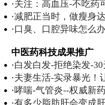
·
关注：高血压-不吃药
·
减肥正当时，做瘦身达
·
口臭、口腔异味怎么
中医药科技成果推广
·
白发白发-拒绝染发-3
·
夫妻生活-实录暴光！
·
哮喘-气管炎--权威
·
有多少脂肪肝会变成