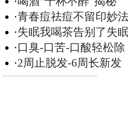
·
喝酒“千杯不醉”揭秘
·
青春痘祛痘不留印妙
·
失眠我喝茶告别了失
·
口臭-口苦-口酸轻松除
·
2周止脱发-6周长新发