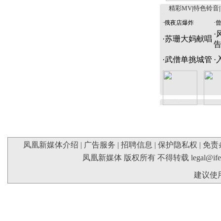
精彩MV
|
特色铃音
|
·
俄夜店爆炸
·
·
·
苏珊大妈献唱
·
武僧单挑城管
·
凤凰新媒体介绍
|
广告服务
|
招聘信息
|
保护隐私权
|
免责
凤凰新媒体 版权所有 不得转载
legal@if
建议使用