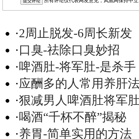
所有评论仅代表网友意见，凤凰网保持中立
·
2周止脱发-6周长新发
·
口臭-祛除口臭妙招
·
啤酒肚-将军肚-是杀手
·
应酬多的人常用养肝
·
狠减男人啤酒肚将军
·
喝酒“千杯不醉”揭秘
·
养胃-简单实用的方法