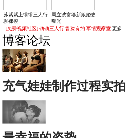
苏紫紫上锵锵三人行
周立波富婆新娘婚史
聊裸模
曝光
[免费视频社区]
锵锵三人行
鲁豫有约
军情观察室
更多
博客论坛
充气娃娃制作过程实拍
最幸福的姿势