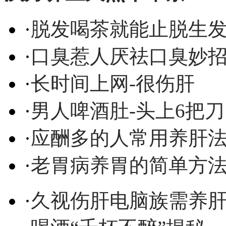
·
脱发喝茶就能止脱生
·
口臭惹人厌祛口臭妙
·
长时间上网-很伤肝
·
男人啤酒肚-头上6把刀
·
应酬多的人常用养肝
·
老胃病养胃的简单方
·
久视伤肝电脑族需养