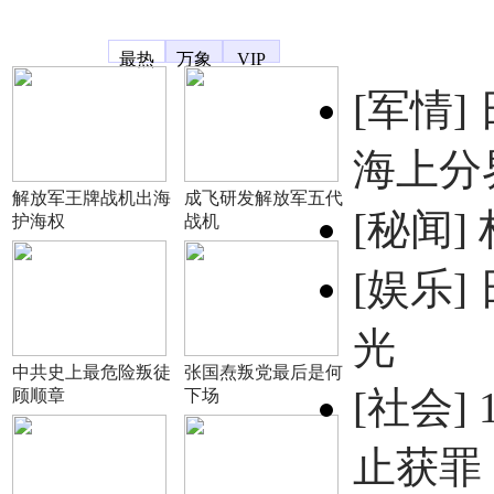
凤凰宽频
最热
万象
VIP
[军情]
海上分
解放军王牌战机出海
成飞研发解放军五代
[秘闻]
护海权
战机
[娱乐]
光
中共史上最危险叛徒
张国焘叛党最后是何
[社会]
顾顺章
下场
止获罪