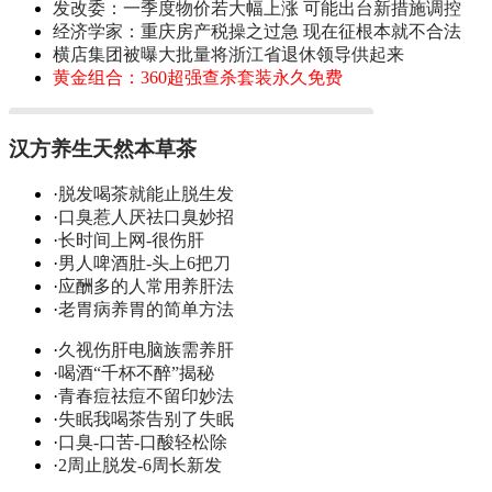
发改委：一季度物价若大幅上涨 可能出台新措施调控
经济学家：重庆房产税操之过急 现在征根本就不合法
横店集团被曝大批量将浙江省退休领导供起来
黄金组合：360超强查杀套装永久免费
汉方养生天然本草茶
·
脱发喝茶就能止脱生发
·
口臭惹人厌祛口臭妙招
·
长时间上网-很伤肝
·
男人啤酒肚-头上6把刀
·
应酬多的人常用养肝法
·
老胃病养胃的简单方法
·
久视伤肝电脑族需养肝
·
喝酒“千杯不醉”揭秘
·
青春痘祛痘不留印妙法
·
失眠我喝茶告别了失眠
·
口臭-口苦-口酸轻松除
·
2周止脱发-6周长新发