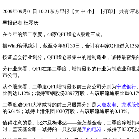
2009年09月01日 10:21
东方早报
【
大
中
小
】 【
打印
】
共有评论
早报记者 杜琴庆
在今年的第二季度，44家QFII增仓A股近三成。
据Wind资讯统计，截至今年6月30日，合计有44家QFII进入13
按证监会行业划分，QFII增仓最集中的是制造业，减持最密集
分行业来看，QFII在第二季度，增持最多的行业为制造业和批
市公司。
从个股来看，二季度QFII增持最多前三家公司分别为
宁波银行
比例达1.12%；增持宝钢股份2897万股，占该股流通股比重0.1
二季度遭QFII大举减持的前三只股票分别是
大唐发电
、
龙溪股
的6.61%；减持上港集团1030万股，占该股流通股的0.13%。
值得注意的是。比尔及梅琳达——盖茨基金会，二季度净增持4
时，盖茨基金唯一减持的一只股票是
美的电器
，减持了830万股