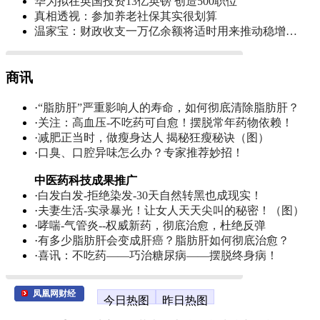
华为拟在英国投资13亿英镑 创造500职位
真相透视：参加养老社保其实很划算
温家宝：财政收支一万亿余额将适时用来推动稳增…
商讯
·
“脂肪肝”严重影响人的寿命，如何彻底清除脂肪肝？
·
关注：高血压-不吃药可自愈！摆脱常年药物依赖！
·
减肥正当时，做瘦身达人 揭秘狂瘦秘诀（图）
·
口臭、口腔异味怎么办？专家推荐妙招！
中医药科技成果推广
·
白发白发-拒绝染发-30天自然转黑也成现实！
·
夫妻生活-实录暴光！让女人天天尖叫的秘密！（图）
·
哮喘-气管炎--权威新药，彻底治愈，杜绝反弹
·
有多少脂肪肝会变成肝癌？脂肪肝如何彻底治愈？
·
喜讯：不吃药——巧治糖尿病——摆脱终身病！
凤凰网财经
今日热图
昨日热图