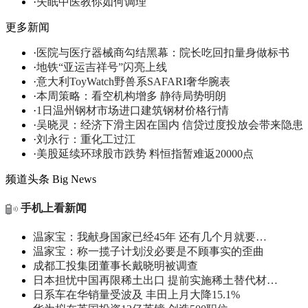
·
失眠中医教你如何调理
更多新闻
·
医院与医疗器械商勾结黑幕：院长吃回扣量身做标书
·
地铁“亚运吉祥号”闪亮上线
·
意大利ToyWatch野兽系SAFARI奢华腕表
·
本周策略：看空机构增多 静待局势明朗
·
1日温州钢材市场进口建筑钢材价格行情
·
吴晓灵：经济下滑主因在国内 信贷过度投放会带来隐患
·
刘永行：重化工过江
·
美股延续环球股市跌势 料恒指暂难返20000点
频道头条
Big News
手机上看新闻
温家宝：我献身国家已经45年 还有几个月就要…
温家宝：称一揽子计划没必要是不顾事实的歪曲
成都工投集团董事长戴晓明被调查
日本担忧中国再限稀土出口 提前实施稀土替代材…
日系车在华销量受波及 丰田上月大降15.1%