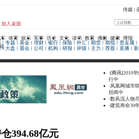
传媒
|
加入桌面
汽车
体育
娱乐
军事
历史
文化
读书
教育
佛教
健康
博报
频
专题
基金
理财
银行
保险
外汇
期货
期指
贵金属
戏
情
大盘
晨会
公司
机构
研报
评级
主力
荐股
直播
新
·[商讯]
2010
行中
·
凤凰网城市
招商中
·
数风流人物
·
建筑寿命30
仓394.68亿元