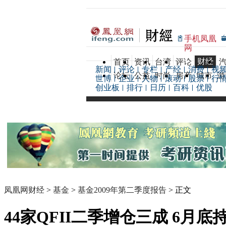
手机凤凰
网
财经
首页
资讯
台湾
评论
新闻
评论
专栏
产经
消费
视
论坛
公益
时尚
房产
城市
游
世博
企业
人物
滚动
股票
行
创业板
排行
日历
百科
优股
凤凰网财经
>
基金
>
基金2009年第二季度报告
> 正文
44家QFII二季增仓三成 6月底持