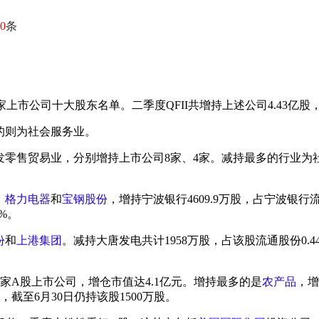
0
条
5家上市公司十大股东名单。二季度QFII共增持上述公司4.43亿股，
的则为社会服务业。
发零售贸易业，分别增持上市公司8家、4家。减持最多的行业为
、
格力电器
和
宝钢股份
，增持宁波银行4609.9万股，占宁波银行
7%。
份
和
上港集团
。减持大唐发电共计1958万股，占该股流通股份0.
家A股上市公司，增仓市值达4.1亿元。增持最多的是
农产品
，增
，截至6月30日仍持该股1500万股。