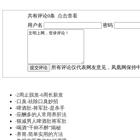
共有评论
0
条
点击查看
用户名
密码
所有评论仅代表网友意见，凤凰网保持
·
2周止脱发-6周长新发
·
口臭-祛除口臭妙招
·
啤酒肚-将军肚-是杀手
·
应酬多的人常用养肝法
·
狠减男人啤酒肚将军肚
·
喝酒“千杯不醉”揭秘
·
养胃-简单实用的方法