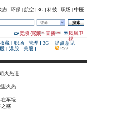
杂志
|
环保
|
航空
|
3G
|
科技
|
职场
|
中医
证券
宽频
·
宽频
·
直播
凤凰卫
视
收藏
职场
管理
3G
提点意见
股
港股
美股
华姐火热进
联盟火热
尽在车坛
年之殇