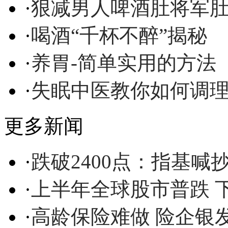
·
狠减男人啤酒肚将军
·
喝酒“千杯不醉”揭秘
·
养胃-简单实用的方法
·
失眠中医教你如何调
更多新闻
·
跌破2400点：指基喊
·
上半年全球股市普跌 
·
高龄保险难做 险企银