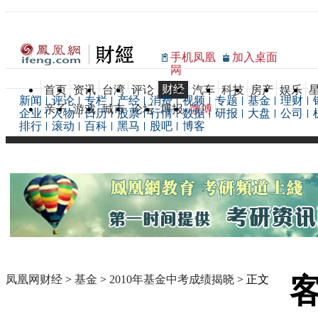
手机凤凰
加入桌面
网
财经
首页
资讯
台湾
评论
汽车
科技
房产
娱乐
新闻
评论
专栏
产经
消费
视频
专题
基金
理财
亲子
游戏
城市
论坛
博报
微博
企业
人物
日历
股票
行情
数据
研报
大盘
公司
排行
滚动
百科
黑马
股吧
博客
凤凰网财经
>
基金
>
2010年基金中考成绩揭晓
> 正文