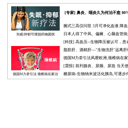
[专家] 鼻炎、咽炎久为何治不愈 8
腕式三高仪问世.3月可净化血液.降
日本人得了中风、偏瘫、心脑血管病
失眠/抑郁可摆脱药物困扰
[科技] 高血压--生物降压被认可，
脂肪肝、酒精肝---"生物洗肝"远离
德国M力牵引法风靡欧洲,颈椎病在
[震惊] 前列腺炎、尿频、尿急 当天
糖尿病-生物纳米波活化胰岛,可逐步
德国M力牵引法 颈椎病在家治