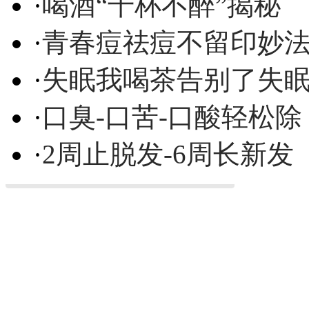
·
喝酒“千杯不醉”揭秘
·
青春痘祛痘不留印妙
·
失眠我喝茶告别了失
·
口臭-口苦-口酸轻松除
·
2周止脱发-6周长新发