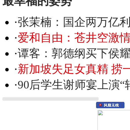
最幸福的姿势
·
张茉楠：国企两万亿
·
爱和自由：苍井空激情
·
谭客：郭德纲买下侯
·
新加坡失足女真精 捞
·
90后学生谢师宴上演“