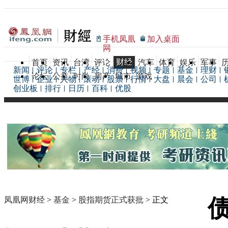
手机凤凰
加入桌面
网
财经
首页
资讯
台湾
评论
汽车
体育
娱乐
军事
新闻
评论
专栏
产经
消费
视频
专题
基金
理财
论坛
公益
时尚
房产
城市
游戏
世博
企业
人物
滚动
股票
行情
大盘
晨会
公司
创业板
排行
日历
百科
优股
凤凰网财经
>
基金
>
股指期货正式获批
> 正文