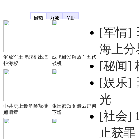
凤凰宽频
最热
万象
VIP
[军情]
海上分
解放军王牌战机出海
成飞研发解放军五代
[秘闻]
护海权
战机
[娱乐]
光
中共史上最危险叛徒
张国焘叛党最后是何
[社会]
顾顺章
下场
止获罪