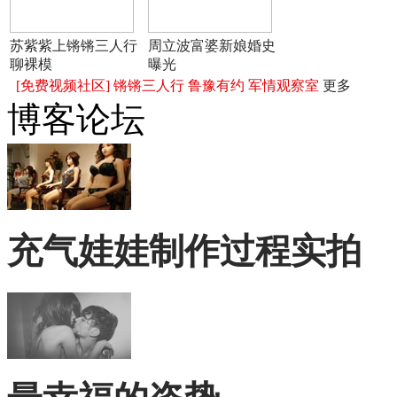
苏紫紫上锵锵三人行
周立波富婆新娘婚史
聊裸模
曝光
[免费视频社区]
锵锵三人行
鲁豫有约
军情观察室
更多
博客论坛
充气娃娃制作过程实拍