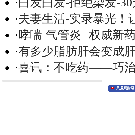
·
白发白发-拒绝染发-3
·
夫妻生活-实录暴光！
·
哮喘-气管炎--权威
·
有多少脂肪肝会变成
·
喜讯：不吃药——巧
凤凰网财经