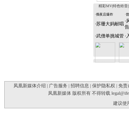
精彩MV
|
特色铃音
|
·
俄夜店爆炸
·
·
·
苏珊大妈献唱
·
武僧单挑城管
·
凤凰新媒体介绍
|
广告服务
|
招聘信息
|
保护隐私权
|
免责
凤凰新媒体 版权所有 不得转载
legal@if
建议使用