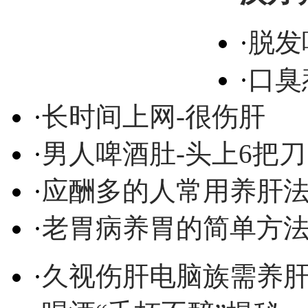
·
脱发
·
口臭
·
长时间上网-很伤肝
·
男人啤酒肚-头上6把刀
·
应酬多的人常用养肝
·
老胃病养胃的简单方
·
久视伤肝电脑族需养