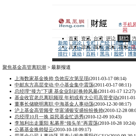
手机
网
财经
首页
资讯
台湾
评论
新闻
评论
专栏
产经
消费
视
亲子
游戏
城市
论坛
博报
微
企业
人物
日历
股票
行情
数
排行
滚动
百科
黑马
股吧
博
聚焦基金高管离职潮
> 最新报道
上海数家基金换帅 负效应次第呈现
(2011-03-17 08:14)
中邮东方高层变动 中小基金集中震荡
(2011-03-17 08:11)
总经理“接力”下课 基金业刮起换帅风暴
(2011-01-17 12:27)
基金收官老总离职频现 年初或有大公司高管变动
(2011-01
董事长储晓明离职 中海基金人事动荡
(2010-12-30 08:17)
沪上基金高管频变 华富浦银安盛纷纷换帅
(2010-12-28 08:
总经理10月一换 益民基金忙选秀
(2010-12-09 10:43)
李旭利出走重阳 私募界“领头羊”再震荡
(2010-10-28 10:24)
公募基金换帅疑云
(2010-10-18 09:17)
四基金公司人事动荡 莫泰山投奔重阳任CEO
(2010-09-30 1