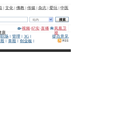
益
|
文化
|
佛教
|
传媒
|
杂志
|
爱玩
|
中医
站内
视频
·
纪实
·
直播
凤凰卫
健康
视
职场
管理
3G
提点意见
港股
美股
创业板