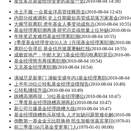
发生多次基金经理变更的基金一览
(2010-08-04 14:38)
水土不服 一众基金洋高管挂靴而去
(2010-08-04 12:43)
内部分歧难调和 史上任期最短高管或花落万家基金
(2010-
大腕节前离职 虎年基金人事变动成焦点
(2010-08-04 10:55)
基金经理离职潮再涌 研究总监或批量上位补缺
(2010-08-04
年终奖迟发难挡基金经理离职潮
(2010-08-04 10:55)
1季度基金经理变动50人次 2月现基金经理离职潮
(2010-08
离职公告滞后 基金信息披露屡触红线
(2010-08-04 10:55)
成败皆地产：中邮大龙门基金经理闪电离职背后
(2010-08-
基金经理熊市再现离职潮
(2010-08-04 10:54)
又见基金经理离职潮
(2010-08-04 10:54)
满城尽是新掌门 浦银安盛年内3基金经理离职
(2010-08-04 
上半年28位公转私基金经理业绩报告
(2010-08-04 10:49)
公转私继续升温
(2010-08-04 10:49)
跳槽高潮再现：59位基金经理挪位
(2010-08-04 10:47)
二季度基金经理跳槽高潮再起
(2010-08-04 10:47)
新公司引爆基金经理跳槽大战
(2010-08-04 10:47)
基金经理跳槽热乐坏猎头 人才短缺问题暂难化解
(2010-08
倒数第一基金金元比联换帅 民生加银张嘉宾掌印
(1970-01
前三季度166只基金变更掌门人
(1970-01-01 00:00)