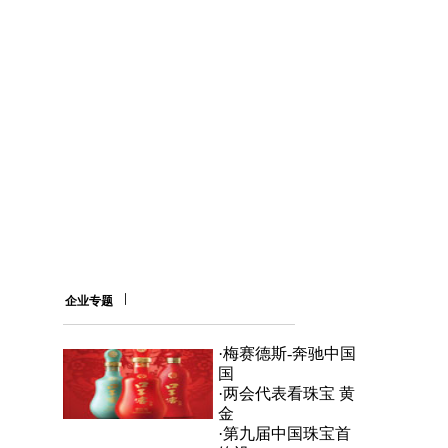
企业专题
·
梅赛德斯-奔驰中国
国
·
两会代表看珠宝 黄
金
·
第九届中国珠宝首