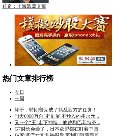
传奇：上海派葛文耀
热门文章排行榜
今日
一周
终于，特朗普完成了搞乱西方的任务！
“4天6000万合同”刷屏 不炒股的崔永元...
又一个“王”走下神坛！他曾和巴菲特齐...
G7财长会砸了，日本欧盟都在盯着中国
独家|遭侄女实名举报后 宝利国际董事长...