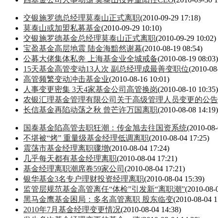
交银施罗德总经理莫泰山正式离职
(2010-09-29 17:18)
莫泰山或加盟私募基金
(2010-09-29 10:10)
交银施罗德基金总经理莫泰山正式离职
(2010-09-29 10:02)
宝盈基金高层地震 陆金海黯然谢幕
(2010-08-19 08:54)
公募大佬集体私奔 上海基金业全城戒备
(2010-08-19 08:03)
15天基金高管变动13人次 副总经理成最善变职位
(2010-08
高管频繁变动冲击基金业
(2010-08-16 10:01)
人事变更密集 3天4家基金公司高管换岗
(2010-08-10 10:35)
农银汇理基金管理有限公司关于高级管理人员变更的公告
长信基金再陷动荡之秋 曾芒许万国离职
(2010-08-08 14:19)
国泰基金陷高管去职狂潮：传金旭去往国资系统
(2010-08-
不堪被“烤” 重量级基金经理低调离职
(2010-08-04 17:25)
震荡市基金经理离职骤增
(2010-08-04 17:24)
几乎每天都有基金经理离职
(2010-08-04 17:21)
基金经理离职潮席卷59家公司
(2010-08-04 17:21)
银华基金3名专户理财投资经理离职
(2010-08-04 15:39)
监管层规范基金高管离任“体检”引发新“离职潮”
(2010-08-
黑马金鹰基金困局：多名高管离职 股东临变
(2010-08-04 1
2010年7月基金经理变更情况
(2010-08-04 14:38)