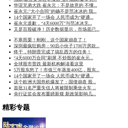
华谊兄弟大跌 崔永元：不是故意的 不懂...
崔永元:"大小合同"的确不是范冰冰的 我...
14个国家开了一场会 人民币成为“硬通...
崔永元道歉，“4天6000万”与范冰冰无...
又是百股破净！历史数据显示，市场底已...
不寒而栗！刚刚，这个国家崩盘了！
深圳最疯狂购房：90后小伙子1700万房款...
终于，特朗普完成了搞乱西方的任务！
“4天6000万合同”刷屏 不炒股的崔永元...
全球股市普跌 最新机构解读看这里
5万股东怒了！市值三年蒸发400亿，股东...
14个国家开了一场会 人民币成为“硬通...
这个欧洲大国危机爆发了：国债崩盘 股...
首批31名严重失信人将被限制乘坐火车 ...
央行证监会发布重磅新规 新政策影响几...
精彩专题