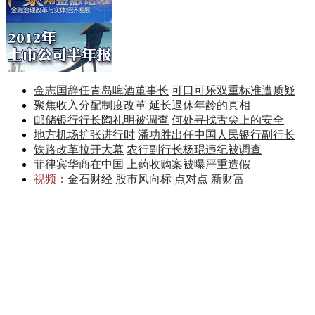
金志国辞任青岛啤酒董事长
可口可乐双重标准遭质疑
聚焦收入分配制度改革
延长退休年龄的真相
邮储银行行长陶礼明被调查
何处寻找舌尖上的安全
地方机场扩张进行时
潘功胜出任中国人民银行副行长
铁路改革拉开大幕
农行副行长杨琨违纪被调查
菲律宾华商在中国
上药收购案被曝严重造假
视频：
金石财经
股市风向标
点对点
新财富