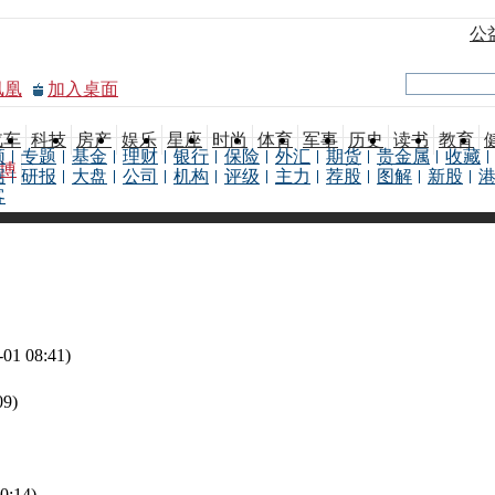
公
凤凰
加入桌面
汽车
科技
房产
娱乐
星座
时尚
体育
军事
历史
读书
教育
频
专题
基金
理财
银行
保险
外汇
期货
贵金属
收藏
博
据
研报
大盘
公司
机构
评级
主力
荐股
图解
新股
客
-01 08:41)
09)
0:14)