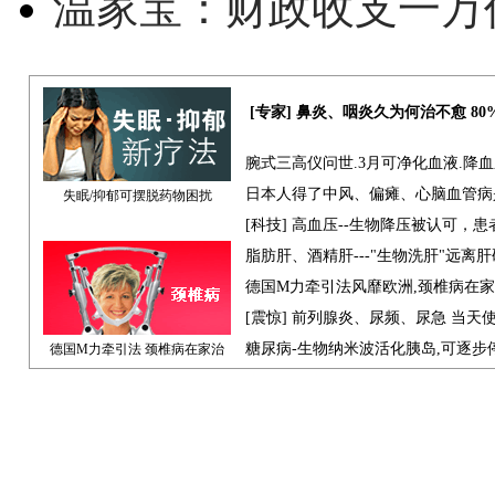
温家宝：财政收支一万
[专家] 鼻炎、咽炎久为何治不愈 8
腕式三高仪问世.3月可净化血液.降
日本人得了中风、偏瘫、心脑血管病
失眠/抑郁可摆脱药物困扰
[科技] 高血压--生物降压被认可，
脂肪肝、酒精肝---"生物洗肝"远离
德国M力牵引法风靡欧洲,颈椎病在
[震惊] 前列腺炎、尿频、尿急 当天
糖尿病-生物纳米波活化胰岛,可逐步
德国M力牵引法 颈椎病在家治