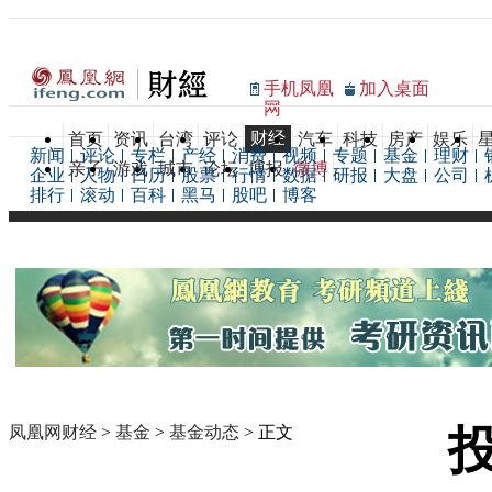
手机凤凰
加入桌面
网
财经
首页
资讯
台湾
评论
汽车
科技
房产
娱乐
新闻
评论
专栏
产经
消费
视频
专题
基金
理财
亲子
游戏
城市
论坛
博报
微博
企业
人物
日历
股票
行情
数据
研报
大盘
公司
排行
滚动
百科
黑马
股吧
博客
凤凰网财经
>
基金
>
基金动态
> 正文