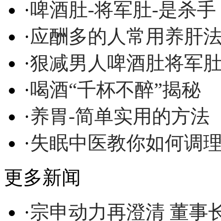
·
啤酒肚-将军肚-是杀手
·
应酬多的人常用养肝
·
狠减男人啤酒肚将军
·
喝酒“千杯不醉”揭秘
·
养胃-简单实用的方法
·
失眠中医教你如何调
更多新闻
·
宗申动力再澄清 董事