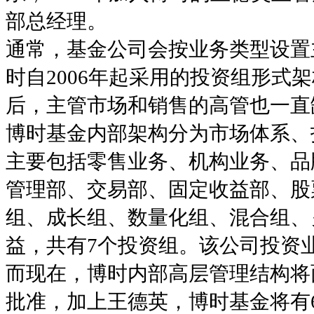
部总经理。
通常，基金公司会按业务类型设置
时自2006年起采用的投资组形式
后，主管市场和销售的高管也一直
博时基金内部架构分为市场体系、
主要包括零售业务、机构业务、品
管理部、交易部、固定收益部、股
组、成长组、数量化组、混合组、
益，共有7个投资组。该公司投资
而现在，博时内部高层管理结构将
批准，加上王德英，博时基金将有