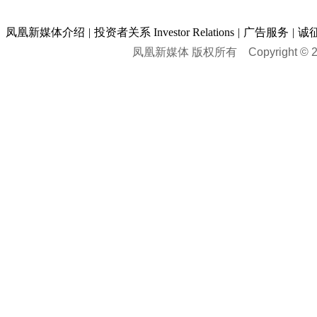
凤凰新媒体介绍
|
投资者关系 Investor Relations
|
广告服务
|
诚
凤凰新媒体 版权所有
Copyright © 20