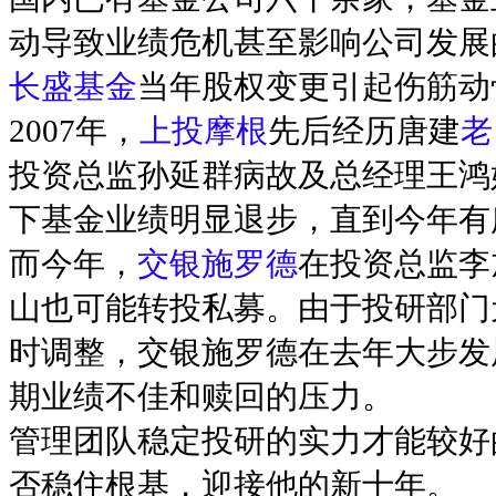
动导致业绩危机甚至影响公司发展
长盛基金
当年股权变更引起伤筋动
2007年，
上投摩根
先后经历唐建
老
投资总监孙延群病故及总经理王鸿嫔
下基金业绩明显退步，直到今年有
而今年，
交银施罗德
在投资总监李
山也可能转投私募。由于投研部门
时调整，交银施罗德在去年大步发
期业绩不佳和赎回的压力。
管理团队稳定投研的实力才能较好
否稳住根基，迎接他的新十年。