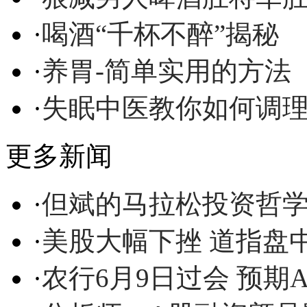
·
喝酒“千杯不醉”揭秘
·
养胃-简单实用的方法
·
失眠中医教你如何调
更多新闻
·
但斌的马拉松投资哲
·
美股大幅下挫 道指盘
·
农行6月9日过会 预期A