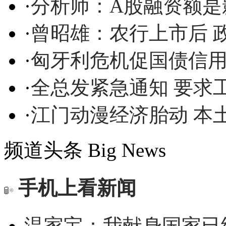
·
分析师：A股融资额是
·
曾昭雄：农行上市后 
·
匈牙利危机促国债信
·
全总发紧急通知 要求
·
江门动漫经济胎动 本
频道头条
Big News
手机上看新闻
温家宝：我献身国家已经