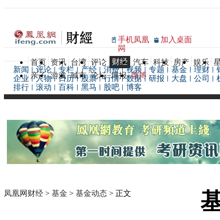
手机凤凰
加入桌面
网
财经
首页
资讯
台湾
评论
汽车
科技
房产
娱乐
新闻
评论
专栏
产经
消费
视频
专题
基金
理财
亲子
游戏
城市
论坛
博报
微博
企业
人物
日历
股票
行情
数据
研报
大盘
公司
排行
滚动
百科
黑马
股吧
博客
凤凰网财经
>
基金
>
基金动态
> 正文