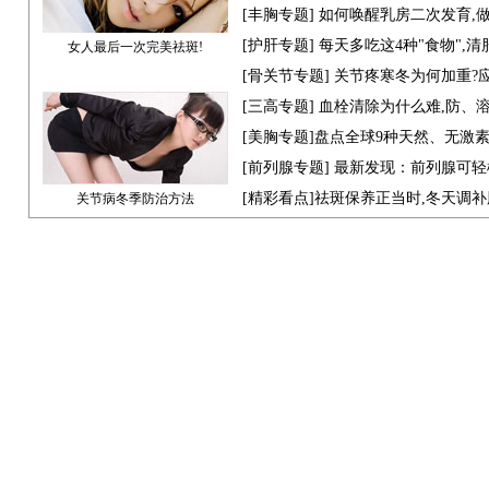
[
丰胸专题
] 如何唤醒乳房二次发育,
[
护肝专题
] 每天多吃这4种"食物",
女人最后一次完美祛斑!
[骨关节专题] 关节疼寒冬为何加重?
[
三高专题
] 血栓清除为什么难,防、
[
美胸专题
]盘点全球9种天然、无激
[
前列腺专题
] 最新发现：前列腺可轻
[
精彩看点
]祛斑保养正当时,冬天调
关节病冬季防治方法