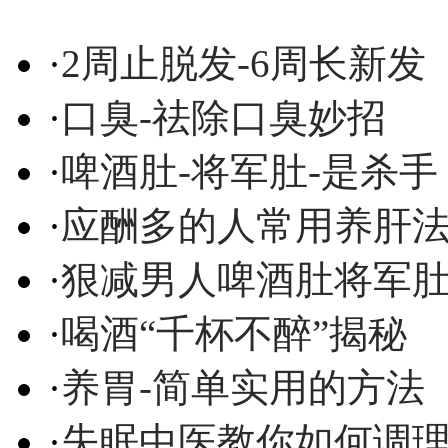
·
2周止脱发-6周长新发
·
口臭-祛除口臭妙招
·
啤酒肚-将军肚-是杀手
·
应酬多的人常用养肝
·
狠减男人啤酒肚将军
·
喝酒“千杯不醉”揭秘
·
养胃-简单实用的方法
·
失眠中医教你如何调