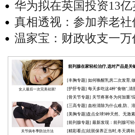
华为拟在英国投资13亿英
真相透视：参加养老社
温家宝：财政收支一万
前列腺在家轻松治疗,选对产品是关
[
丰胸专题
] 如何唤醒乳房二次发育,
[
护肝专题
] 每天多吃这4种"食物",
女人最后一次完美祛斑!
[骨关节专题] 关节疼寒冬为何加重?
[
三高专题
] 血栓清除为什么难,防、
[
美胸专题
]盘点全球9种天然、无激
[
前列腺专题
] 最新发现：前列腺可轻
[
精彩看点
]祛斑保养正当时,冬天调
关节病冬季防治方法