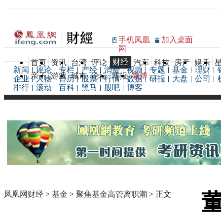
手机凤凰
加入桌面
网
财经
首页
资讯
台湾
评论
汽车
科技
房产
娱乐
新闻
评论
专栏
产经
消费
视频
专题
基金
理财
亲子
游戏
城市
论坛
博报
微博
企业
人物
日历
股票
行情
数据
研报
大盘
公司
排行
滚动
百科
黑马
股吧
博客
凤凰网财经
>
基金
>
聚焦基金高管离职潮
> 正文