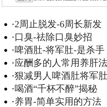
·
2周止脱发-6周长新发
·
口臭-祛除口臭妙招
·
啤酒肚-将军肚-是杀手
·
应酬多的人常用养肝
·
狠减男人啤酒肚将军
·
喝酒“千杯不醉”揭秘
·
养胃-简单实用的方法