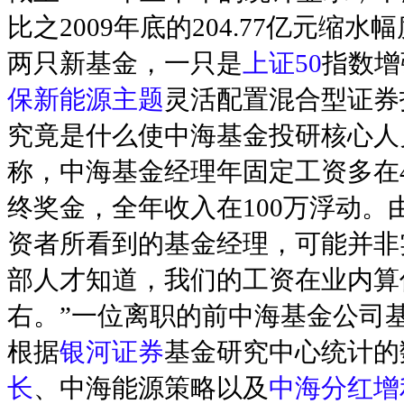
比之2009年底的204.77亿元缩水
两只新基金，一只是
上证50
指数增
保新能源主题
灵活配置混合型证券
究竟是什么使中海基金投研核心人
称，中海基金经理年固定工资多在4
终奖金，全年收入在100万浮动
资者所看到的基金经理，可能并非
部人才知道，我们的工资在业内算
右。”一位离职的前中海基金公司
根据
银河证券
基金研究中心统计的
长
、中海能源策略以及
中海分红增