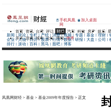
手机凤凰
加入桌面
网
财经
首页
资讯
台湾
评论
汽车
科技
房产
娱乐
新闻
评论
专栏
产经
消费
视频
专题
基金
理财
亲子
游戏
城市
论坛
博报
微博
企业
人物
日历
股票
行情
数据
研报
大盘
公司
排行
滚动
百科
黑马
股吧
博客
封
凤凰网财经
>
基金
>
基金2009年年度报告
> 正文