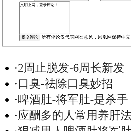
所有评论仅代表网友意见，凤凰网保持中立
·
2周止脱发-6周长新发
·
口臭-祛除口臭妙招
·
啤酒肚-将军肚-是杀手
·
应酬多的人常用养肝
·
狠减男人啤酒肚将军