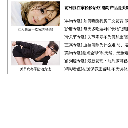
前列腺在家轻松治疗,选对产品是关
[
丰胸专题
] 如何唤醒乳房二次发育,
[
护肝专题
] 每天多吃这4种"食物",
女人最后一次完美祛斑!
[骨关节专题] 关节疼寒冬为何加重?
[
三高专题
] 血栓清除为什么难,防、
[
美胸专题
]盘点全球9种天然、无激
[
前列腺专题
] 最新发现：前列腺可轻
[
精彩看点
]祛斑保养正当时,冬天调
关节病冬季防治方法