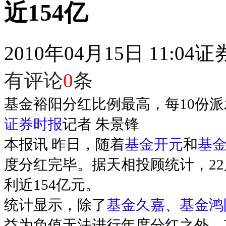
近154亿
2010年04月15日 11:04
证
有评论
0
条
基金裕
阳分红比例最高，每10份派发
证券时报
记者 朱景锋
本报讯 昨日，随着
基金开元
和
基
度分红完毕。据天相投顾统计，2
利近154亿元。
统计显示，除了
基金久嘉
、
基金鸿
益为负值无法进行年度分红之外，